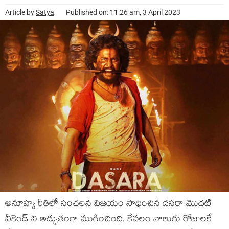
Article by
Satya
Published on: 11:26 am, 3 April 2023
అనూహ్య రీతిలో సంచలన విజయం సాధించిన దసరా మొదటి
వీకెండ్ ని అద్భుతంగా ముగించింది. కేవలం నాలుగు రోజులకే