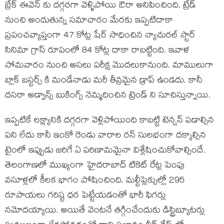
బ్రేక్ ఈవెన్ కు దగ్గరగా వెళ్ళిపోయి ఔరా అనిపించింది. ట్రేడ్
నుంచి అందుతున్న సమాచారం మేరకు ఇప్పటిదాకా
ప్రపంచవ్యాప్తంగా 47 కోట్ల షేర్ సాధించిన న్యాచురల్ స్టార్
సినిమా గ్రాస్ రూపంలో 84 కోట్ల దాకా రాబట్టింది. ఇవాళ
సోమవారం నుంచి అసలు పరీక్ష మొదలుకానుంది. మాములుగా
బ్లాక్ బస్టర్స్ కి మండేనాడు మరీ తీవ్రమైన డ్రాప్ ఉండదు. కానీ
దసరా అడ్వాన్స్ బుకింగ్స్ నెమ్మదించిన ట్రెండ్ ని సూచిస్తున్నాయి.
ఇప్పటికే లక్ష్యానికి దగ్గరగా వెళ్లిపోయింది కాబట్టి టెన్షన్ పడాల్సిన
పని లేదు కానీ ఇంకో రెండు వారాల రన్ సులభంగా దక్కాల్సిన
టైంలో ఇప్పుడు జరిగే ఏ పరిణామమైనా విశ్లేషించుకోవాల్సిందే.
తెలంగాణలో ముఖ్యంగా హైదరాబాద్ టికెట్ రేట్ల పెంపు
వసూళ్లలో కీలక భాగం పోషించింది. మల్టీప్లెక్సుల్లో 295
రూపాయలు గరిష్ట ధర పెట్టేయడంతో భారీ ఫిగర్లు
నమోదయ్యాయి. అయితే వెంటనే తగ్గించేందుకు డిస్ట్రిబ్యూటర్లు