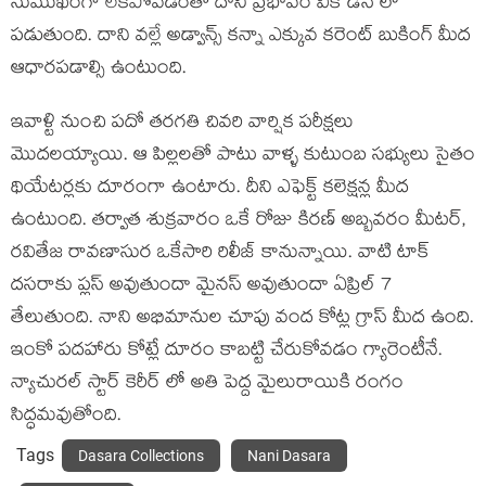
సుముఖంగా లేకపోవడంతో దాని ప్రభావం వీక్ డేస్ లో
పడుతుంది. దాని వల్లే అడ్వాన్స్ కన్నా ఎక్కువ కరెంట్ బుకింగ్ మీద
ఆధారపడాల్సి ఉంటుంది.
ఇవాళ్టి నుంచి పదో తరగతి చివరి వార్షిక పరీక్షలు
మొదలయ్యాయి. ఆ పిల్లలతో పాటు వాళ్ళ కుటుంబ సభ్యులు సైతం
థియేటర్లకు దూరంగా ఉంటారు. దీని ఎఫెక్ట్ కలెక్షన్ల మీద
ఉంటుంది. తర్వాత శుక్రవారం ఒకే రోజు కిరణ్ అబ్బవరం మీటర్,
రవితేజ రావణాసుర ఒకేసారి రిలీజ్ కానున్నాయి. వాటి టాక్
దసరాకు ప్లస్ అవుతుందా మైనస్ అవుతుందా ఏప్రిల్ 7
తేలుతుంది. నాని అభిమానుల చూపు వంద కోట్ల గ్రాస్ మీద ఉంది.
ఇంకో పదహారు కోట్లే దూరం కాబట్టి చేరుకోవడం గ్యారెంటీనే.
న్యాచురల్ స్టార్ కెరీర్ లో అతి పెద్ద మైలురాయికి రంగం
సిద్ధమవుతోంది.
Tags
Dasara Collections
Nani Dasara