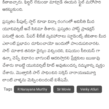
కితాబిచ్చారు. ఫిల్టర్ లేకుండా మాట్లాడే ఈయన స్టైల్ మరోసారి
ఆకట్టుకుంది.
ప్రస్తుతం పీపుల్స్ స్టార్ కూడా విద్యా రంగంలో అవినీతి మీద
యూనివర్సిటీ అనే సినిమా తీశారు. ప్రస్తుతం పోస్ట్ ప్రొడక్షన్
పనుల్లో ఉంది. పేపర్ లీకేజీ వ్యవహారాలు స్టూడెంట్స్ జీవితాల మీద
ఎలాంటి ప్రభావం చూపించాయో ఇందులో పొందుపరిచారట.
సార్ చూశాక తనకూ ధైర్యం వచ్చిందని, విషయం సీరియస్ గా
ఉన్నా చెప్పే విధానం బాగుంటే ఆదరిస్తారని ప్రేక్షకులు ఋజువు
చేశారు కాబట్టి యునివర్సిటీ హిట్ అవుతుందన్న నమ్మకాన్ని వ్యక్తం
చేశారు. మొత్తానికి సార్ సాధించిన సక్సెస్ నారాయణమూర్తి
లాంటి వాళ్ళను మెప్పించిందంటే విశేషమే.
Tags
R Narayana Murthy
Sir Movie
Venky Atluri