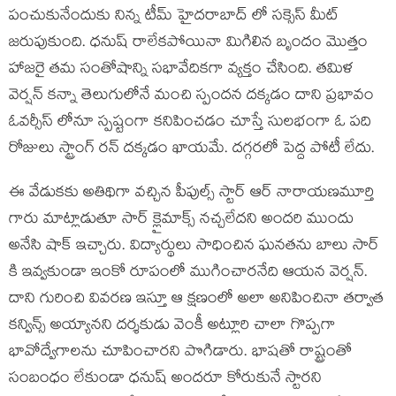
పంచుకునేందుకు నిన్న టీమ్ హైదరాబాద్ లో సక్సెస్ మీట్
జరుపుకుంది. ధనుష్ రాలేకపోయినా మిగిలిన బృందం మొత్తం
హాజరై తమ సంతోషాన్ని సభావేదికగా వ్యక్తం చేసింది. తమిళ
వెర్షన్ కన్నా తెలుగులోనే మంచి స్పందన దక్కడం దాని ప్రభావం
ఓవర్సీస్ లోనూ స్పష్టంగా కనిపించడం చూస్తే సులభంగా ఓ పది
రోజులు స్ట్రాంగ్ రన్ దక్కడం ఖాయమే. దగ్గరలో పెద్ద పోటీ లేదు.
ఈ వేడుకకు అతిథిగా వచ్చిన పీపుల్స్ స్టార్ ఆర్ నారాయణమూర్తి
గారు మాట్లాడుతూ సార్ క్లైమాక్స్ నచ్చలేదని అందరి ముందు
అనేసి షాక్ ఇచ్చారు. విద్యార్థులు సాధించిన ఘనతను బాలు సార్
కి ఇవ్వకుండా ఇంకో రూపంలో ముగించారనేది ఆయన వెర్షన్.
దాని గురించి వివరణ ఇస్తూ ఆ క్షణంలో అలా అనిపించినా తర్వాత
కన్విన్స్ అయ్యానని దర్శకుడు వెంకీ అట్లూరి చాలా గొప్పగా
భావోద్వేగాలను చూపించారని పొగిడారు. భాషతో రాష్ట్రంతో
సంబంధం లేకుండా ధనుష్ అందరూ కోరుకునే స్టారని