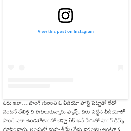
View this post on Instagram
చిరు ఇలా… సాంగ్ గురించి ఓ వీడియో పోస్ట్ పెట్టాడో లేదో
వెంటనే దేవిశ్రీ ని తగులుకున్నారు ఫ్యాన్స్. చిరు పెట్టిన వీడియోలో
సాంగ్ ఎలా ఉండబోతుందో చెప్తూ లీక్ అనే పేరుతో సాంగ్ గ్లిమ్స్
చూపించారు. అందులో నువ్వు శ్రీదేవి నేను చిరంజీవి అంటూ ఓ