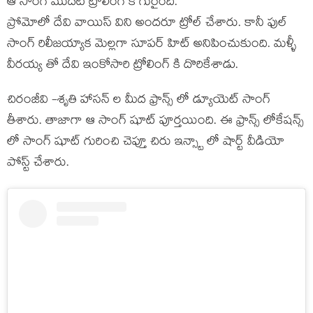
ఆ సాంగ్ మొదట ట్రోలింగ్ కి గురైంది.
ప్రోమోలో దేవి వాయిస్ విని అందరూ ట్రోల్ చేశారు. కానీ ఫుల్
సాంగ్ రిలీజయ్యాక మెల్లగా సూపర్ హిట్ అనిపించుకుంది. మళ్ళీ
వీరయ్య తో దేవి ఇంకోసారి ట్రోలింగ్ కి దొరికేశాడు.
చిరంజీవి -శృతి హాసన్ ల మీద ఫ్రాన్స్ లో డ్యూయెట్ సాంగ్
తీశారు. తాజాగా ఆ సాంగ్ షూట్ పూర్తయింది. ఈ ఫ్రాన్స్ లోకేషన్స్
లో సాంగ్ షూట్ గురించి చెప్తూ చిరు ఇన్స్టా లో షార్ట్ వీడియో
పోస్ట్ చేశారు.