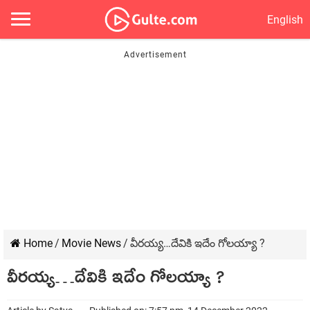
English
Home
/
Movie News
/
వీరయ్య…దేవికి ఇదేం గోలయ్యా ?
వీరయ్య…దేవికి ఇదేం గోలయ్యా ?