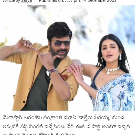
Article by
Satya
Published on: 7:57 pm, 14 December 2022
మెగాస్టార్ చిరంజీవి సంక్రాంతి మూవీ ‘వాల్తేరు వీరయ్య’ నుండి
ఇప్పటికే ఫస్ట్ సింగిల్ వచ్చేసింది. వేర్ ఈజ్ ద పార్టీ అంటూ వచ్చిన