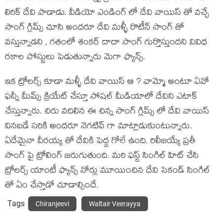
లిరిక్ దేవి పాడాడు. వీడియో ఎండింగ్ లో దేవి వాయిస్ తో వచ్చే
సాంగ్ గ్లిమ్స్ చూసి అందరూ దేవి మళ్ళీ రొటీన్ సాంగ్ తో
వస్తున్నాడని , గతంలో శంకర్ దాదా సాంగ్ గుర్తొస్తుందని వివిధ
రకాల పోస్టులు పెడుతున్నారు మెగా ఫ్యాన్స్.
ఇక ట్రోలర్స్ కూడా మళ్ళీ దేవి వాయిస్ ఆ ? వామ్మో అంటూ ఏవో
ఫన్నీ మీమ్స్ క్రియేట్ చేస్తూ సోషల్ మీడియాలో దేవిని ఎటాక్
చేస్తున్నారు. చిరు వదిలిన ఈ చిన్న సాంగ్ గ్లిమ్స్ లో దేవి వాయిస్
వినబడే సరికి అందరూ నెగటివ్ గా మాట్లాడుకుంటున్నారు.
ఏదేమైనా వీరయ్య తో దేవికి పెద్ద గోలే ఉంది. రిలీజయ్యే ప్రతీ
సాంగ్ పై ట్రోలింగ్ జరుగుతుంది. మరి ఫస్ట్ సింగిల్ హిట్ చేసి
ట్రోలర్స్ యాంటీ ఫ్యాన్స్ నోర్లు మూయించిన దేవి సెకండ్ సింగిల్
తో ఏం చేస్తాడో చూడాల్సిందే.
Tags
Chiranjeevi
Waltair Veerayya