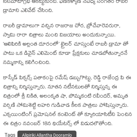
సినిమాటోగ్రఫీ ఆకట్టుకుంది. ఫణికళ్యాణ్ నేపధ్య సంగీతం రాబరీ
డ్రామాని ఎలివేట్ చేసింది.
రాబరీ డ్రామాలుగా వచ్చిన రాజరాజ చోర, బ్రోచేవారెవరురా,
స్వామి రారా చిత్రాలు మంచి విజయాలు అందుకున్నాయి.
‘ఆలిపిరికి అల్లంత దూరంలో’ ట్రైలర్ చూస్తుంటే రాబరీ డ్రామా తో
పాటు ఒక డివైన్ ఎలిమెంట్ కూడా ప్రేక్షకులు చూడబోతున్నారనే
నమ్మకాన్ని కలిగించింది.
కాస్కేడ్ పిక్చర్స్ పతాకంపై రమేష్ డబ్బుగొట్టు, రెడ్డి రాజేంద్ర పి ఈ
చిత్రాన్ని నిర్మిస్తున్నారు. నూతన నటీనటులతో నిర్మిస్తున్న ఈ
చిత్రంలో శ్రీ నికిత, అలంకృత షా, బొమ్మకంటి రవీందర్, అమృత
వర్షిణి సోమిశెట్టి లహరి గుడివాడ కీలక పాత్రలు పోషిస్తున్నారు.
ఎక్సయింటింగ్ ప్రమోషనల్ కంటెంట్ తో క్యూరియాసిటీని పెంచిన
ఈ చిత్రం నవంబర్ 18న థియేటర్స్ లో విడుదలౌతోంది.
Tags
Alipiriki Allantha Dooramlo