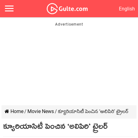
English
Home
/
Movie News
/
క్యూరియాసిటీ పెంచిన ‘అలిపిరి’ ట్రైలర్
క్యూరియాసిటీ పెంచిన ‘అలిపిరి’ ట్రైలర్