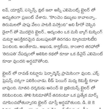
లవ్, యాక్షన్, సస్పెన్స్, థ్రిల్ ఇలా అన్నీ ఎలిమెంట్స్ ట్రైలర్ లో
అద్భుతంగా ప్రజంట్ చేశారు. ”కొంచెం డబ్బులు కావాలన్నా..
తిరుమలలో షాపు వేలం పాటకి వస్తోంది” అని హీరో చెప్పిన
డైలాగ్ తో మొదలైన ట్రైలర్.. ఆద్యంతం ఒక మనీ బ్యాగ్ మిస్సింగ్
చుట్టూ ఆసక్తికరమైన మలుపులతో తిరగడం క్యూరియాసిటీని
పెంచింది. అంతేకాదు.. అఖండ, కార్తికేయ, కాంతార తరహాలో
‘తిరుపతి’ నేపధ్యంలో అలిపిరి కథలో కూడా ఒక డివైన్ ఎలిమెంట్
కూడా వుందని అర్ధమౌతోంది.
ట్రైలర్ లో రావణ్ నిట్టూరు పెర్ఫార్మెన్స్ ప్రామెసింగా వుంది. ఎక్స్
ప్రెషన్స్ చక్కగా పలికించాడు. లీడ్ పెయిర్ మధ్య కెమిస్ట్రీ కూడా
బావుంది. నూతన దర్శకుడు ఆనంద్ జె బ్రిలియన్స్ ట్రైలర్ లో
కనిపించింది. తొలి సినిమాతోనే తనకంటూ ఒక ప్రత్యేక మార్క్
చూపించబోతున్నారని ట్రైలర్ చూస్తే అర్ధమౌతుంది. డి. జె కె