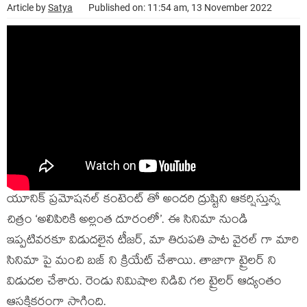
Article by
Satya
Published on: 11:54 am, 13 November 2022
యూనిక్ ప్రమోషనల్ కంటెంట్ తో అందరి ద్రుష్టిని ఆకర్షిస్తున్న
చిత్రం ‘అలిపిరికి అల్లంత దూరంలో’. ఈ సినిమా నుండి
ఇప్పటివరకూ విడుదలైన టీజర్, మా తిరుపతి పాట వైరల్ గా మారి
సినిమా పై మంచి బజ్ ని క్రియేట్ చేశాయి. తాజాగా ట్రైలర్ ని
విడుదల చేశారు. రెండు నిమిషాల నిడివి గల ట్రైలర్ ఆద్యంతం
ఆసక్తికరంగా సాగింది.