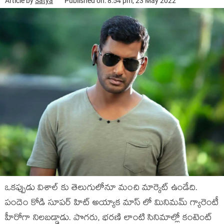
Article by
Satya
Published on: 8:54 pm, 23 May 2022
ఒకప్పుడు విశాల్ కు తెలుగులోనూ మంచి మార్కెట్ ఉండేది.
పందెం కోడి సూపర్ హిట్ అయ్యాక మాస్ లో మినిమమ్ గ్యారెంటీ
హీరోగా నిలబడ్డాడు. పొగరు, భరణి లాంటి సినిమాల్లో కంటెంట్