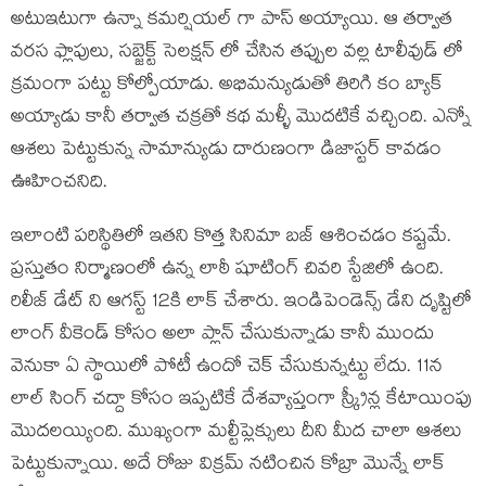
అటుఇటుగా ఉన్నా కమర్షియల్ గా పాస్ అయ్యాయి. ఆ తర్వాత
వరస ఫ్లాపులు, సబ్జెక్ట్ సెలక్షన్ లో చేసిన తప్పుల వల్ల టాలీవుడ్ లో
క్రమంగా పట్టు కోల్పోయాడు. అభిమన్యుడుతో తిరిగి కం బ్యాక్
అయ్యాడు కానీ తర్వాత చక్రతో కథ మళ్ళీ మొదటికే వచ్చింది. ఎన్నో
ఆశలు పెట్టుకున్న సామాన్యుడు దారుణంగా డిజాస్టర్ కావడం
ఊహించనిది.
ఇలాంటి పరిస్థితిలో ఇతని కొత్త సినిమా బజ్ ఆశించడం కష్టమే.
ప్రస్తుతం నిర్మాణంలో ఉన్న లాఠీ షూటింగ్ చివరి స్టేజిలో ఉంది.
రిలీజ్ డేట్ ని ఆగస్ట్ 12కి లాక్ చేశారు. ఇండిపెండెన్స్ డేని దృష్టిలో
లాంగ్ వీకెండ్ కోసం అలా ప్లాన్ చేసుకున్నాడు కానీ ముందు
వెనుకా ఏ స్థాయిలో పోటీ ఉందో చెక్ చేసుకున్నట్టు లేదు. 11న
లాల్ సింగ్ చద్దా కోసం ఇప్పటికే దేశవ్యాప్తంగా స్క్రీన్ల కేటాయింపు
మొదలయ్యింది. ముఖ్యంగా మల్టీప్లెక్సులు దీని మీద చాలా ఆశలు
పెట్టుకున్నాయి. అదే రోజు విక్రమ్ నటించిన కోబ్రా మొన్నే లాక్