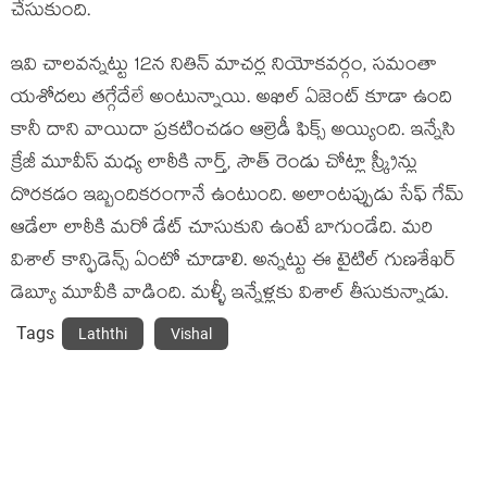
చేసుకుంది.
ఇవి చాలవన్నట్టు 12న నితిన్ మాచర్ల నియోకవర్గం, సమంతా
యశోదలు తగ్గేదేలే అంటున్నాయి. అఖిల్ ఏజెంట్ కూడా ఉంది
కానీ దాని వాయిదా ప్రకటించడం ఆల్రెడీ ఫిక్స్ అయ్యింది. ఇన్నేసి
క్రేజీ మూవీస్ మధ్య లాఠీకి నార్త్, సౌత్ రెండు చోట్లా స్క్రీన్లు
దొరకడం ఇబ్బందికరంగానే ఉంటుంది. అలాంటప్పుడు సేఫ్ గేమ్
ఆడేలా లాఠీకి మరో డేట్ చూసుకుని ఉంటే బాగుండేది. మరి
విశాల్ కాన్ఫిడెన్స్ ఏంటో చూడాలి. అన్నట్టు ఈ టైటిల్ గుణశేఖర్
డెబ్యూ మూవీకి వాడింది. మళ్ళీ ఇన్నేళ్లకు విశాల్ తీసుకున్నాడు.
Tags
Laththi
Vishal