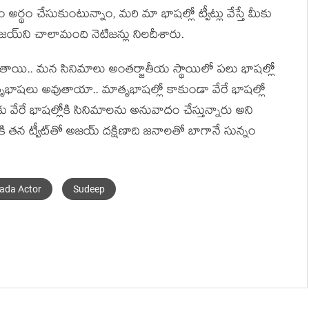
అర్థం చేసుకుంటున్నాం, మరి మా భాషల్లో ట్వీట్లు వేస్తే మీకు
అజయ్‌ని చాలామంది నెటిజన్లు నిలదీశారు.
ుతాయి.. మన సినిమాలు అంతర్జాతీయ స్థాయిలో పలు భాషల్లో
భాషలు అవుతాయా.. మాతృభాషల్లో కాకుండా వేరే భాషల్లో
ేరే భాషల్లోకి సినిమాలను అనువాదం చేస్తున్నారు అని
ానికి తన ట్వీట్‌తో అజయ్ దక్షిణాది జనాలతో బాగానే సున్నం
.
ada Actor
Sudeep