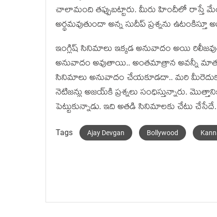
చాలామంది తప్పుబట్టారు. మీరు హిందీలో రాస్తే మేం 
అర్థమవుతుందా అన్న సుదీప్ ప్రశ్నను ఉటంకిస్తూ 
ఇంగ్లిష్ సినిమాలు ఇక్కడ అనువాదం అయి రిలీజవ
అనువాదం అవుతాయి.. అంతమాత్రాన అవన్నీ మాతృ
సినిమాలు అనువాదం చేయకూడదా.. మరి మీరెదుకు వ
నెటిజన్లు అజయ్‌కి ప్రశ్నలు సంధిస్తున్నారు. మొత్త
పెట్టుకున్నాడు. ఇది అతడి సినిమాలకు చేటు చేసేదే
Tags
Ajay Devgan
Bollywood
Kann