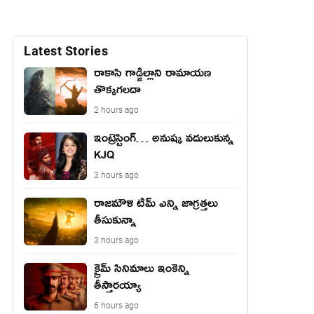
Latest Stories
రాకాసి గాడ్జిల్లాని రామాయణ
తొక్కగలదా
2 hours ago
ఇంట్రెస్టింగ్… అనుష్క వదులుకున్న
KJQ
3 hours ago
రాజమౌళి టీమ్ ఎన్ని జాగ్రత్తలు
తీసుకున్నా
3 hours ago
క్రైమ్ సినిమాలు ఇంకెన్ని
తీస్తారయ్యా
6 hours ago