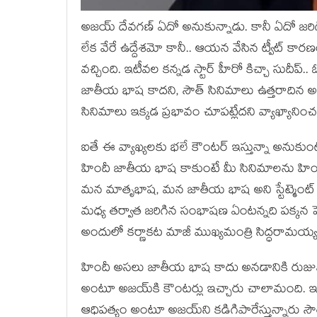
అజయ్ దేవగణ్ ఏదో అనుకున్నాడు. కానీ ఏదో జరిగ
లేక వేరే ఉద్దేశమో కానీ.. ఆయన వేసిన ట్వీట్ కార
వచ్చింది. ఇటీవల కన్నడ స్టార్ హీరో కిచ్చా సుదీప
జాతీయ భాష కాదని, సౌత్ సినిమాలు ఉత్తరాదిన అ
సినిమాలు ఇక్కడ ప్రభావం చూపట్లేదని వ్యాఖ్యాన
ఐతే ఈ వ్యాఖ్యలకు భలే కౌంటర్ ఇస్తున్నా అనుకు
హిందీ జాతీయ భాష కాకుంటే మీ సినిమాలను హిందీలో
మన మాతృభాష, మన జాతీయ భాష అని స్టేట్మెంట్ ఇ
మధ్య తర్వాత జరిగిన సంభాషణ ఏంటన్నది పక్కన పెడ
అందులో కర్ణాకట మాజీ ముఖ్యమంత్రి సిద్ధరామయ
హిందీ అసలు జాతీయ భాష కాదు అనడానికి రుజువు
అంటూ అజయ్‌కి కౌంటర్లు ఇచ్చారు చాలామంది. ఇ
ఆధిపత్యం అంటూ అజయ్‌ని కడిగిపారేస్తున్నారు సౌ