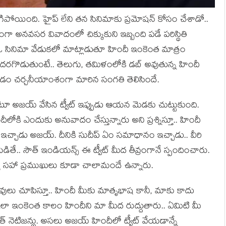
ిపోయింది. హైప్ లేని తన సినిమాకు ప్రమోషన్ కోసం చేశాడో..
ణంగా అనవసర వివాదంలో చిక్కుకుని ఇబ్బంది పడే పరిస్థితి
్.. ఓ సినిమా వేడుకలో మాట్లాడుతూ హిందీ ఇంకెంత మాత్రం
దరగొడుతుంటే.. తెలుగు, తమిళంలోకి డబ్ అవుతున్న హిందీ
ించడం చర్చనీయాంశంగా మారిన సంగతి తెలిసిందే.
ంటూ అజయ్ వేసిన ట్వీట్ ఇప్పుడు ఆయన మెడకు చుట్టుకుంది.
కి ఎందుకు అనువాదం చేస్తున్నారు అని ప్రశ్నిస్తూ.. హిందీ
చ్చాడు అజయ్. దీనికి సుదీప్ ఏం సమాధానం ఇచ్చాడు.. వీరి
ితే.. సౌత్ ఇండియన్స్ ఈ ట్వీట్ మీద తీవ్రంగానే స్పందించారు.
్య సహా ప్రముఖులు కూడా చాలామందే ఉన్నారు.
లు చూపిస్తూ.. హిందీ మీకు మాతృభాష కానీ, మాకు కాదు
లా ఇంకెంత కాలం హిందీని మా మీద రుద్దుతారు.. ఏమిటి మీ
త్ నెటిజన్లు. అసలు అజయ్ హిందీలో ట్వీట్ వేయడాన్నే