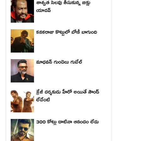
శాశ్వత సెలవు తీసుకున్న బిక్షు
యాదవ్
కనకరాజు కొట్టులో బోణీ బాగుంది
మాధ‌వ‌న్ గుండెలు గుబేల్‌
క్రేజీ దర్శకుడు హీరో అయితే సౌండ్
లేదేంటి
300 కోట్లు దాటినా ఆనందం లేదు