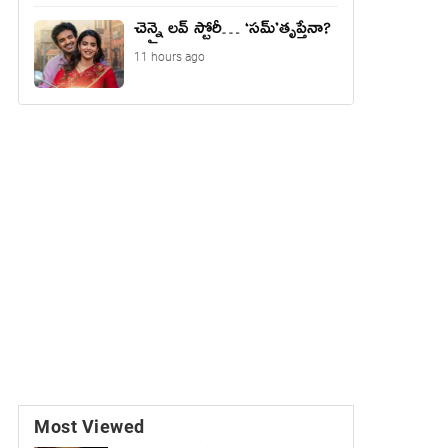
చెన్నై లవ్ స్టోరీ… ‘సమ్’తృప్తేనా?
11 hours ago
Most Viewed