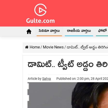
సినిమా వార్తలు
రాజకీయ వార్తలు
ఫోటో గ
Home
/
Movie News
/
డామిట్.. ట్వీట్ అడ్డం తిరిగిం
డామిట్.. ట్వీట్ అడ్డం తిర
Article by
Satya
Published on: 2:00 pm, 28 April 20