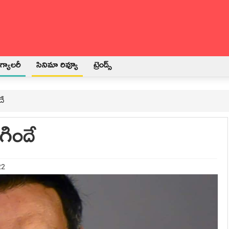
్యాలరీ
సినిమా రివ్యూ
ట్రెండ్స్
దే
ిగిందే
22