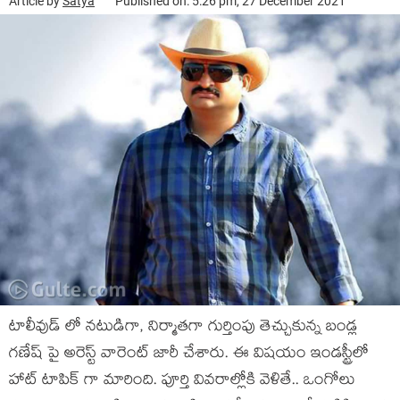
Article by
Satya
Published on: 5:26 pm, 27 December 2021
టాలీవుడ్ లో నటుడిగా, నిర్మాతగా గుర్తింపు తెచ్చుకున్న బండ్ల
గణేష్ పై అరెస్ట్ వారెంట్ జారీ చేశారు. ఈ విషయం ఇండస్ట్రీలో
హాట్ టాపిక్ గా మారింది. పూర్తి వివరాల్లోకి వెళితే.. ఒంగోలు