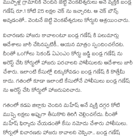
ముప్పాళ్ల గ్రామానికి చెందిన జెట్టి వెంకటేశ్వరులు అనే వ్యక్తికి బండ్ల
గణేష్ రూ.1 కోటి 25 లక్షల చెక్ ను ఇచ్చారట. ఆ చెక్ బౌన్స్
అవ్వడంతో.. వెంటనే జెట్టి వెంకటేశ్వరులు కోర్టుని ఆశ్రయించారు.
విచారణకు హాజరు కావాలంటూ బండ్ల గణేష్ కి పలుమార్లు
ఆదేశాలు జారీ చేసినప్పటికీ.. ఆయన మాత్రం స్పందించలేదట.
దీంతో ఒంగోలు సెకండ్ ఏఎంఎం కోర్టు జడ్జి బండ్ల గణేష్ ను
అరెస్ట్ చేసి కోర్టులో హాజరు పరచాలని పోలీసులకు ఆదేశాలు జారీ
చేశారు. ఇలాంటి కేసుల్లో చిక్కుకోవడం బండ్ల గణేష్ కి కొత్తేమీ
కాదు. గతంలో కూడా ఇలాంటి కేసులోనే పోలీసులు బండ్ల గణేష్
ను అరెస్ట్ చేసి కోర్టులో హాజరుపరిచారు.
గతంలో కడప జిల్లాకు చెందిన మహేష్ అనే వ్యక్తి దగ్గర కోటి
ముప్పై లక్షలు అప్పుగా తీసుకొని తిరిగి చెల్లించలేదు. దీంతో
మహేష్ ఫిర్యాదు చేయడంతో కేసు నమోదు చేశారు పోలీసులు.
కోర్టులో విచారణకు హాజరు కావాలని చెప్పినా.. బండ్ల గణేష్