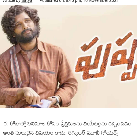
Article by
Satya
Published on: 8:45 pm, 10 November 2021
ఈ రోజుల్లో సినిమాల కోసం ప్రేక్షకులను థియేటర్లను రప్పించడం
అంత సులువైన విషయం కాదు. రెగ్యులర్ మూవీ గోయర్స్