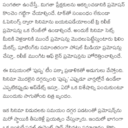
సంగతలా ఉంచేస్తే.. మిగతా ప్రేక్షకులను ఆకర్షించడానికి ప్రమోషన్
కొంచెం గట్టిగా చేయాల్సిందే. టాక్‌తో సంబంధం లేకుండా
ఓపెనింగ్స్ ద్వారా సినిమాను బయటపడేయాలంటే ప్రి రిలీజ్
ప్రమోషన్లు ఒక రేంజ్‌లో ఉండాల్సిందే. అందుకే సినిమా సెట్స్
మీదికి వెళ్లడానికి ముందే ప్రమోషన్లు మొదలుపెట్టేస్తుంటారు ఫిలిం
మేకర్స్. షూటింగ్‌కు సమాంతరంగా సోషల్ మీడియా ప్రమోషన్లు
చేస్తూ.. రిలీజ్ ముంగిట ఆఫ్ లైన్ ప్రమోషన్లను హోరెత్తించాల్సిందే.
ఈ విషయంలో ‘పుష్ప’ టీం పక్కా ప్రణాళికతో అడుగులు వేస్తోంది.
సినిమా మొదలైన దగ్గర్నుంచి ‘పుష్ప’ ఎప్పుడూ వార్తల్లోనే ఉండేలా
ఎప్పటికప్పుడు అప్‌డేట్స్ ఇస్తూ.. ఏదో ఒక విశేషాన్ని పంచుకుంటూ
ముందుకు సాగుతోంది చిత్ర బృందం.
ఇక సినిమా విడుదలకు సమయం దగ్గర పడటంతో ప్రమోషన్స్‌ను
మరో స్థాయికి తీసుకెళ్లే ప్రయత్నం చేస్తున్నారు. ఇందులో భాగంగా