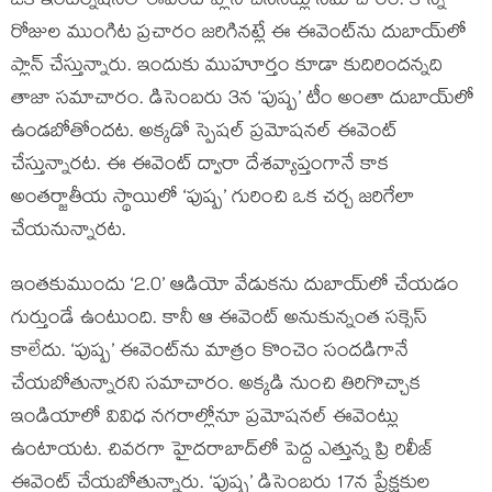
ఒక ఇంటర్నేషనల్ ఈవెంట్ ప్లాన్ చేసినట్లు సమాచారం. కొన్ని
రోజుల ముంగిట ప్రచారం జరిగినట్లే ఈ ఈవెంట్‌ను దుబాయ్‌లో
ప్లాన్ చేస్తున్నారు. ఇందుకు ముహూర్తం కూడా కుదిరిందన్నది
తాజా సమాచారం. డిసెంబరు 3న ‘పుష్ప’ టీం అంతా దుబాయ్‌లో
ఉండబోతోందట. అక్కడో స్పెషల్ ప్రమోషనల్ ఈవెంట్
చేస్తున్నారట. ఈ ఈవెంట్ ద్వారా దేశవ్యాప్తంగానే కాక
అంతర్జాతీయ స్థాయిలో ‘పుష్ప’ గురించి ఒక చర్చ జరిగేలా
చేయనున్నారట.
ఇంతకుముందు ‘2.0’ ఆడియో వేడుకను దుబాయ్‌లో చేయడం
గుర్తుండే ఉంటుంది. కానీ ఆ ఈవెంట్ అనుకున్నంత సక్సెస్
కాలేదు. ‘పుష్ప’ ఈవెంట్‌ను మాత్రం కొంచెం సందడిగానే
చేయబోతున్నారని సమాచారం. అక్కడి నుంచి తిరిగొచ్చాక
ఇండియాలో వివిధ నగరాల్లోనూ ప్రమోషనల్ ఈవెంట్లు
ఉంటాయట. చివరగా హైదరాబాద్‌లో పెద్ద ఎత్తున్న ప్రి రిలీజ్
ఈవెంట్ చేయబోతున్నారు. ‘పుష్ప’ డిసెంబరు 17న ప్రేక్షకుల