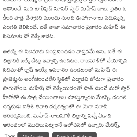
సినిమాలో ముఖ్య పాత్ర‌లు పోషిస్తున్న‌ట్లు వార్త‌లొచ్చిన సంగ‌తి
తెలిసిందే. మ‌న టాలీవుడ్ సూప‌ర్ స్టార్ మ‌హేష్ బాబు సైతం ఓ
కీల‌క పాత్ర చేస్తాడ‌ని ముందు నుంచి ఊహాగానాలు న‌డుస్తున్న
సంగ‌తి తెలిసిందే. ఐతే తాజా సమాచారం ప్ర‌కారం మ‌హేష్ ఈ
సినిమాకు నో చెప్పేశాడ‌ట‌.
అత‌ణ్ని ఈ సినిమాకు సంప్ర‌దించ‌డం వాస్త‌వ‌మే అని.. ఐతే ఈ
చిత్రానికి బ‌ల్క్ డేట్లు ఇవ్వాల్సి ఉండ‌టం, రాజ‌మౌళితో చేయాల్సిన
సినిమాతో క్లాష్ అయ్యే అవ‌కాశం ఉండ‌టంతో మ‌హేష్ ఈ
ప్రాజెక్టును అంగీక‌రించ‌లేని స్థితిలో ప‌డ్డాడ‌ని జోరుగా ప్రచారం
సాగుతోంది. మహేష్ నో చెప్పేయ‌డంతో సౌత్ నుంచే మ‌రో స్టార్
హీరోతో ఈ పాత్ర చేయించాల‌ని చూస్తున్నార‌ట మేక‌ర్స్. దంగ‌ల్
ద‌ర్శ‌కుడు నితీశ్ తివారి ద‌ర్శ‌క‌త్వంలో ఈ మెగా మూవీ
తెర‌కెక్క‌నుంది. మహేష్-రాజమౌళి చిత్రాన్ని వచ్చే ఏడాది
ఆరంభంలో మొదలుపెట్టాలనే ఆలోచనలో ఉన్నారు మేకర్స్.
Tags
Allu Aravind
Deepika Padukone