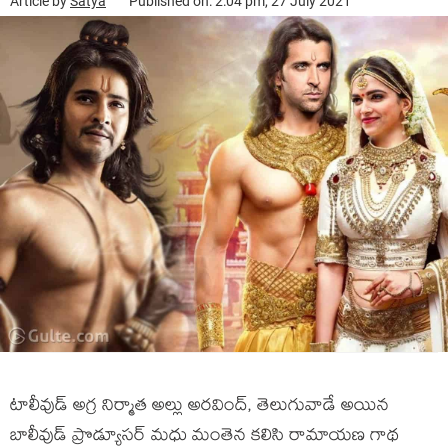
Article by
Satya
Published on: 2:04 pm, 27 July 2021
టాలీవుడ్ అగ్ర నిర్మాత అల్లు అర‌వింద్, తెలుగువాడే అయిన
బాలీవుడ్ ప్రొడ్యూస‌ర్ మధు మంతెన క‌లిసి రామాయ‌ణ గాథ