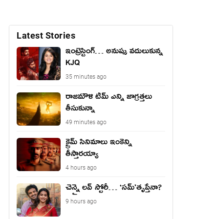
Latest Stories
ఇంట్రెస్టింగ్… అనుష్క వదులుకున్న
KJQ
35 minutes ago
రాజమౌళి టీమ్ ఎన్ని జాగ్రత్తలు
తీసుకున్నా
49 minutes ago
క్రైమ్ సినిమాలు ఇంకెన్ని
తీస్తారయ్యా
4 hours ago
చెన్నై లవ్ స్టోరీ… ‘సమ్’తృప్తేనా?
9 hours ago