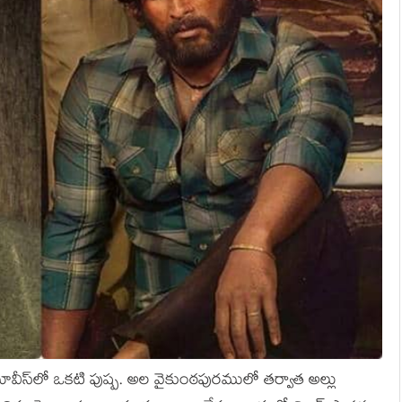
ీస్‌లో ఒక‌టి పుష్ప‌. అల వైకుంఠ‌పుర‌ములో త‌ర్వాత అల్లు