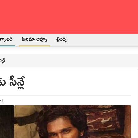
్యాలరీ
సినిమా రివ్యూ
ట్రెండ్స్
్లే
సీన్లే
021