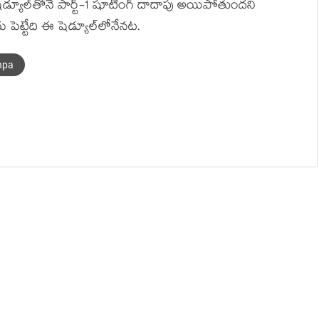
షెడ్యూల్‌తోనే పార్ట్-1 షూటింగ్ దాదాపు అయిపోతుంద‌ని
పెట్టేది ఈ షెడ్యూల్‌లోనేన‌ట‌.
hpa