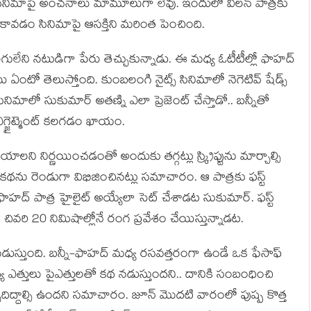
 ఈ సినిమాపై అంచ‌నాలు మామూలుగా లేవు. ఇందులో విల‌న్ పాత్ర‌కు
ావ‌డం సినిమాపై ఆస‌క్తిని మ‌రింత పెంచింది.
లేని న‌టుడిగా పేరు తెచ్చుకున్నాడు. ఈ మ‌ధ్య‌ ఓటీటీల్లో ఫాహ‌ద్
ాయి ఏంటో తెలుస్తోంది. కుంబ‌లంగి నైట్స్ సినిమాలో నెగెటివ్ షేడ్స్
ినిమాలో సుకుమార్ అత‌ణ్ని ఎలా ప్రెజెంట్ చేస్తాడో.. బ‌న్నీతో
్జైట్మెంట్ క‌ల‌గ‌డం ఖాయం.
ల‌ని నిర్ణ‌యించ‌డంతో అందుకు త‌గ్గ‌ట్లు స్క్రిప్టును మార్చాల్సి
 క‌థ‌ను రెండుగా విభిజించినట్లు స‌మాచారం. ఆ పాత్ర‌కు ఫ‌స్ట్
్‌కు ఫాహ‌ద్ పాత్ర హైలైట్ అయ్యేలా సెట్ చేశాడ‌ట సుకుమార్. ఫ‌స్ట్
చివ‌రి 20 నిమిషాల్లోనే రంగ ప్ర‌వేశం చేయిస్తున్నాడ‌ట‌.
‌డుస్తుంది. బ‌న్నీ-ఫాహ‌ద్ మ‌ధ్య ర‌స‌వ‌త్త‌రంగా ఉండే ఒక ఫేసాఫ్
ధ్య ఎత్తులు పైఎత్తుల‌తో క‌థ న‌డుస్తుంద‌ని.. దానికి సంబంధించి
 తీర్చిదిద్దాల్సి ఉంద‌ని స‌మాచారం. జూన్ మొద‌టి వారంలో పుష్ప కొత్త