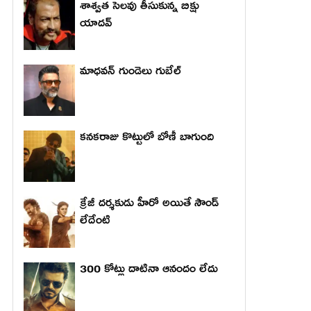
శాశ్వత సెలవు తీసుకున్న బిక్షు
యాదవ్
మాధ‌వ‌న్ గుండెలు గుబేల్‌
కనకరాజు కొట్టులో బోణీ బాగుంది
క్రేజీ దర్శకుడు హీరో అయితే సౌండ్
లేదేంటి
300 కోట్లు దాటినా ఆనందం లేదు