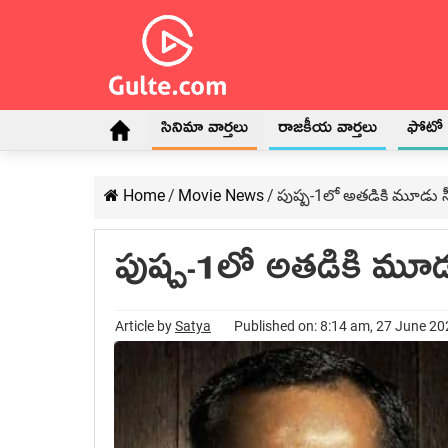
సినిమా వార్తలు
రాజకీయ వార్తలు
ఫోటో గ
Home
/
Movie News
/
పుష్ప‌-1లో అత‌డికి మూడు సీన
పుష్ప‌-1లో అత‌డికి మూడు 
Article by
Satya
Published on: 8:14 am, 27 June 2