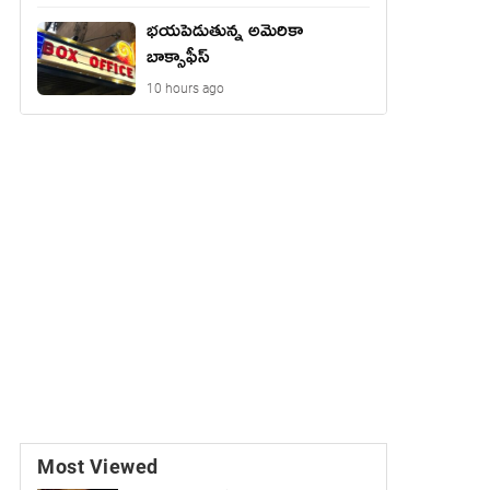
భయపెడుతున్న అమెరికా
బాక్సాఫీస్
10 hours ago
Most Viewed