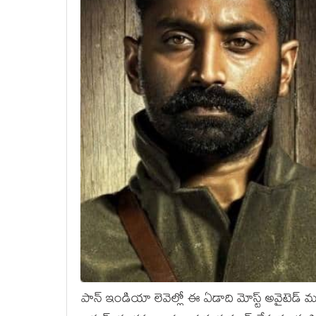
పాన్ ఇండియా లెవెల్లో ఈ ఏడాది మోస్ట్ అవైటెడ్ మూవ