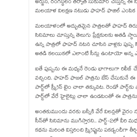
అర్జున్, రంగ‌స్థ‌లం త‌ర్వాత సుకుమార్ చేస్తున్న
మ‌ల‌యాళ విల‌క్ష‌ణ న‌టుడు ఫాహ‌ద్ ఫాజిల్ ఎంపిక క
మ‌ల‌యాళంలో అద్భుత‌మైన పాత్ర‌ల‌తో ఫాహ‌ద్ తిరుగు
సినిమాలు చూస్తున్న తెలుగు ప్రేక్ష‌కుల‌కు అత‌డి స్థ
ఉన్న పాత్ర‌లో ఫాహ‌ద్ న‌ట‌న చూసిన వాళ్ల‌కు పుష్ప స
అత‌డి క‌ల‌యిక‌లో ఎలాంటి సీన్లు ఉంటాయో అన్న ఎగ
ఐతే పుష్ప‌ను ఈ మ‌ధ్య‌నే రెండు భాగాలుగా రిలీజ్ చేయా
వ‌చ్చింది. ఫాహ‌ద్ ఫాజ‌ల్ పాత్ర‌ను బేస్ చేసుకునే ఈ
పార్ట్‌లో స్క్రీన్ టైం చాలా త‌క్కువ‌ట‌. రెండో పార్ట
పార్ట్‌లో వేరే హైలైట్లు చాలా ఉండ‌టంతో ఈ పాత్ర‌ను 
అంత‌కుముందు వ‌ర‌కు బ‌న్నీకి వేరే విల‌న్ల‌తో వైరం న
సీన్‌తో సినిమాను ముగిస్తార‌ని.. పార్ట్-2లో వీరి మ‌
క‌థ‌ను మ‌రింత విస్త‌రించి స్క్రిప్టును ప‌క‌డ్బందీగా