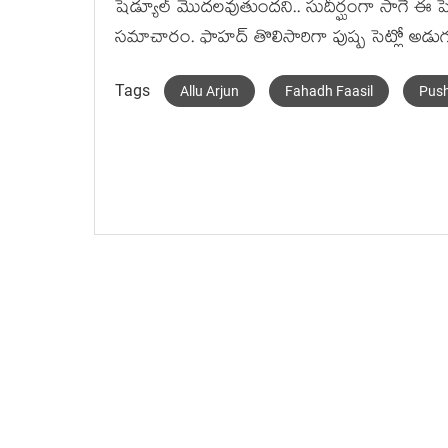
షెడ్యూల్ మొద‌ల‌వుతుంద‌ని.. సుదీర్ఘంగా సాగే ఈ 
స‌మాచారం. ఫాహ‌ద్ తొలిసారిగా పుష్ప సెట్లో అడుగు 
Tags
Allu Arjun
Fahadh Faasil
Pus