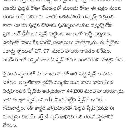
విజయ్ కొత్త చిత్రానికి ‘బీస్ట్’ అనే టైటిల్ ఖరారైంది. మంగళవారం
విజయ్ పుట్టిన రోజు నేపథ్యంలో ముందు రోజు ఈ చిత్రం నుంచి
రెండు లుక్స్ వదిలారు. వాటికి అదిరిపోయే రెస్పాన్స్ వచ్చింది.
కాగా విజయ్ పుట్టిన రోజును పురస్కరించుకుని ట్విట్టర్లో టీవీ
ప్రెజెంటర్ డీడీ ఒక స్పేస్ పెట్టింది. ఇందులో ‘బీస్ట్’ దర్శకుడు
నెలన్స్‌తో పాటు కీర్తి సురేష్ తదితరులు పాల్గొన్నారు. ఈ స్పేస్‌కు
రికార్డు స్థాయిలో 27, 971 మంది హాజరు కావడం విశేషం.
ఇండియాలో ఇప్పటిదాకా ఏ స్పేస్‌లోనూ ఇంతమంది పాల్గొనలేదు.
ప్రపంచ స్థాయిలో కూడా ఇది రెండో అతి పెద్ద స్పేస్ కావడం
విశేషం. ఇప్పటిదాకా చైనీస్ మ్యుజీషియన్ బామ్ బామ్ మీద
నిర్వహించిన స్పేస్‌కు అత్యధికంగా 44,208 మంది హాజరయ్యారు.
దాని తర్వాతి స్థానం విజయ్ మీద పెట్టిన స్పేస్‌కే కావడం
గమనార్హం. నిక్ కార్టర్ హ్యాష్‌ట్యాగ్‌తో పెట్టిన స్పేస్‌‌ (26,218)
రికార్డును విజయ్ బర్త్ డే స్పేస్ అధిగమించి రెండో స్థానానికి
చేరింది.