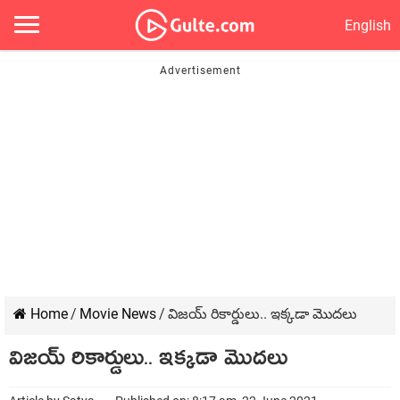
English
Home
/
Movie News
/
విజయ్ రికార్డులు.. ఇక్క‌డా మొద‌లు
విజయ్ రికార్డులు.. ఇక్క‌డా మొద‌లు