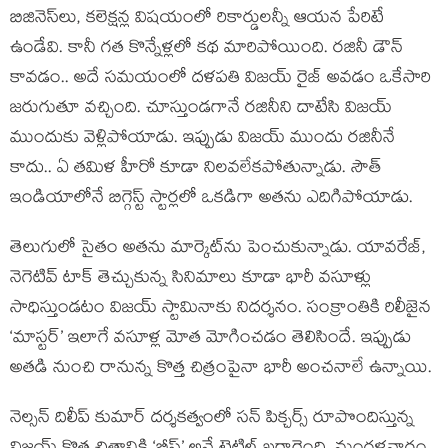
బిజినెస్‌లు, క‌లెక్ష‌న్ల విష‌యంలో రికార్డుల‌న్నీ ఆయ‌న పేరిటే
ఉండేవి. కానీ గ‌త కొన్నేళ్ల‌లో క‌థ మారిపోయింది. ర‌జినీ డౌన్
కావ‌డం.. అదే స‌మ‌యంలో ద‌ళ‌ప‌తి విజ‌య్ రైజ్ అవ‌డం ఒకేసారి
జ‌రుగుతూ వ‌చ్చింది. చూస్తుండ‌గానే ర‌జినీని దాటేసి విజ‌య్
ముందుకు వెళ్లిపోయాడు. ఇప్పుడు విజయ్ ముందు రజినీనే
కాదు.. ఏ తమిళ హీరో కూడా నిలవలేకపోతున్నాడు. సౌత్
ఇండియాలోనే బిగ్గెస్ట్ స్టార్లలో ఒకడిగా అతను ఎదిగిపోయాడు.
తెలుగులో సైతం అతను మార్కెట్‌ను పెంచుకున్నాడు. యావరేజ్,
నెగెటివ్ టాక్ తెచ్చుకున్న సినిమాలు కూడా భారీ వసూళ్లు
సాధిస్తుండటం విజయ్ స్టామినాకు నిదర్శనం. సంక్రాంతికి రిలీజైన
‘మాస్టర్’ ఇలాగే వసూళ్ల మోత మోగించడం తెలిసిందే. ఇప్పుడు
అతడి నుంచి రానున్న కొత్త చిత్రంపైనా భారీ అంచనాలే ఉన్నాయి.
నెల్సన్ దిలీప్ కుమార్ దర్శకత్వంలో సన్ పిక్చర్స్ రూపొందిస్తున్న