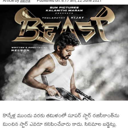
Article by
Satya
Published on: 8:17 am, 22 June 2021
కొన్నేళ్ల ముందు వ‌ర‌కు త‌మిళంలో సూప‌ర్ స్టార్ ర‌జినీకాంత్‌ను
మించిన స్టార్ ఎవ‌రూ క‌నిపించేవారు కాదు. సినిమాల బ‌డ్జెట్లు,