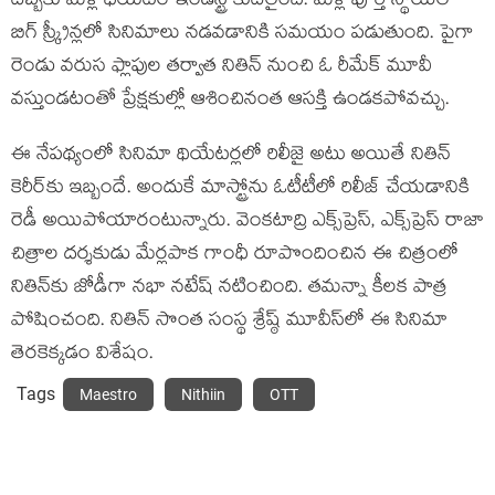
దెబ్బ‌కు మ‌ళ్లీ థియేట‌ర్ ఇండ‌స్ట్రీ కుదేలైంది. మ‌ళ్లీ పూర్తి స్థాయిలో
బిగ్ స్క్రీన్ల‌లో సినిమాలు న‌డ‌వ‌డానికి స‌మ‌యం ప‌డుతుంది. పైగా
రెండు వ‌రుస ఫ్లాపుల త‌ర్వాత నితిన్ నుంచి ఓ రీమేక్ మూవీ
వ‌స్తుండ‌టంతో ప్రేక్ష‌కుల్లో ఆశించినంత ఆస‌క్తి ఉండ‌క‌పోవ‌చ్చు.
ఈ నేప‌థ్యంలో సినిమా థియేట‌ర్ల‌లో రిలీజై అటు అయితే నితిన్
కెరీర్‌కు ఇబ్బందే. అందుకే మాస్ట్రోను ఓటీటీలో రిలీజ్ చేయ‌డానికి
రెడీ అయిపోయారంటున్నారు. వెంక‌టాద్రి ఎక్స్‌ప్రెస్, ఎక్స్‌ప్రెస్ రాజా
చిత్రాల ద‌ర్శ‌కుడు మేర్ల‌పాక గాంధీ రూపొందించిన ఈ చిత్రంలో
నితిన్‌కు జోడీగా న‌భా న‌టేష్ న‌టించింది. త‌మ‌న్నా కీల‌క పాత్ర
పోషించంది. నితిన్ సొంత సంస్థ శ్రేష్ఠ్ మూవీస్‌లో ఈ సినిమా
తెర‌కెక్క‌డం విశేషం.
Tags
Maestro
Nithiin
OTT