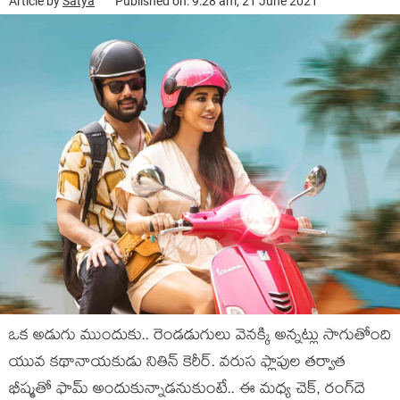
Article by
Satya
Published on: 9:28 am, 21 June 2021
ఒక అడుగు ముందుకు.. రెండడుగులు వెన‌క్కి అన్న‌ట్లు సాగుతోంది
యువ క‌థానాయ‌కుడు నితిన్ కెరీర్. వ‌రుస ఫ్లాపుల త‌ర్వాత
భీష్మతో ఫామ్ అందుకున్నాడ‌నుకుంటే.. ఈ మ‌ధ్య చెక్, రంగ్‌దె