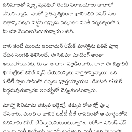
సినిమాల‌తో స్వ‌ల్ప వ్య‌వ‌ధిలో రెండు ప‌రాజ‌యాలు ఖాతాలో
వేసుకున్నాడు. ఎంతో ప్ర‌తిష్ఠాత్మ‌కంగా భావించిన‌ ప‌వ‌ర్ పేట
చిత్రాన్ని ప‌క్క‌న పెట్టేసి ఇప్పుడు వ‌క్కంతం వంశీ ద‌ర్శ‌క‌త్వంలో ఓ
సినిమా మొద‌లుపెడుతున్నాడు నితిన్.
దాని కంటే ముందు అంధాదున్ రీమేక్ మాస్ట్రోను నితిన్ పూర్తి
చేసిన సంగతి తెలిసిందే. ఈ సినిమా షూటింగ్ అంతా
అయిపోయిన‌ట్లు కూడా తాజాగా వెల్ల‌డించారు. కాగా ఈ చిత్రానికి
థియేట్రిక‌ల్ రిలీజ్ స్కిప్ చేయ‌నున్న‌ట్లు వార్త‌లొస్తున్నాయి. ఒక
ఓటీటీ ప్లాట్ ఫామ్‌తో చ‌ర్చ‌లు పూర్త‌య్యాయ‌ని.. డిజిట‌ల్ రిలీజ్‌కే
సిద్ధ‌మ‌వుతున్నార‌ని ఇండ‌స్ట్రీలో చెప్పుకుంటున్నారు.
మాస్ట్రో సినిమాను త‌క్కువ బ‌డ్జెట్లో, త‌క్కువ రోజుల్లో పూర్తి
చేసేశారు. మంచి లాభానికే ఓటీటీ డీల్ రావ‌డంతో ఆ మార్గంలోనే
సినిమాను రిలీజ్ చేసేద్దామ‌నుకుంటున్నార‌ట‌. క‌రోనా సెకండ్ వేవ్