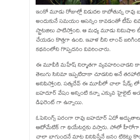
ఇంకో మూడు రోజుల్లో విడుదల కాబోతున్న రావు బహదూర
అందుకునే సమయం ఆసన్నం కావడంతో టీమ్ చివరి ఆ
స్ట్రాటజిలు పాటిస్తోంది. ఆ మధ్య మూడు నిమిషాల టీ
చేయడం కొత్తగా ఉంది. ఇవాళ దీని లాంచ్ జరిగింద
కథనంలోని గొప్పదనం వివరించారు.
ఈ మూవీకి మహేష్ నిర్మాతగా వ్యవహరించాడని కాదు 
తెలుగు సినిమా ఇప్పటిదాకా చూడనిది అనే తరహాలో
అనిపిస్తోంది. సత్యదేవ్ ఈ మూవీలో చాలా షేడ్స్
బహదూర్ వేషం అన్నింటి కన్నా ఎక్కువ హైలైట్ అయ్యే
డిఫరెంట్ గా ఉన్నాయి.
ఓపెనింగ్స్ పరంగా రావు బహదూర్ ఏదో అద్భుతాలు చేస
ఆటోమేటిక్ గా థియేటర్లకు వస్తారు. సోలో హీరోగా 
చాలా బాగుందనే మాట వినిపిస్తేనే జనం టికెట్లు 