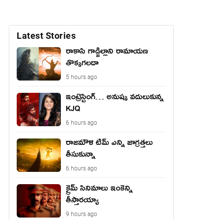
Latest Stories
రాకాసి గాడ్జిల్లాని రామాయణ
తొక్కగలదా
5 hours ago
ఇంట్రెస్టింగ్… అనుష్క వదులుకున్న
KJQ
6 hours ago
రాజమౌళి టీమ్ ఎన్ని జాగ్రత్తలు
తీసుకున్నా
6 hours ago
క్రైమ్ సినిమాలు ఇంకెన్ని
తీస్తారయ్యా
9 hours ago