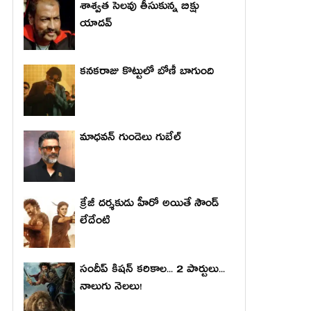
శాశ్వత సెలవు తీసుకున్న బిక్షు
యాదవ్
కనకరాజు కొట్టులో బోణీ బాగుంది
మాధ‌వ‌న్ గుండెలు గుబేల్‌
క్రేజీ దర్శకుడు హీరో అయితే సౌండ్
లేదేంటి
సందీప్ కిషన్ కరికాల... 2 పార్టులు...
నాలుగు నెలలు!