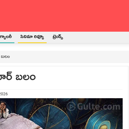
్యాలరీ
సినిమా రివ్యూ
ట్రెండ్స్
 బలం
ూర్ బలం
 2026