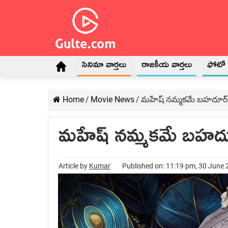
సినిమా వార్తలు
రాజకీయ వార్తలు
ఫోటో గ
Home
/
Movie News
/
మహేష్ నమ్మకమే బహదూర్
మహేష్ నమ్మకమే బహద
Article by
Kumar
Published on: 11:19 pm, 30 June