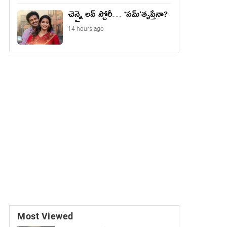
చెన్నై లవ్ స్టోరీ… ‘సమ్’తృప్తేనా?
14 hours ago
Most Viewed