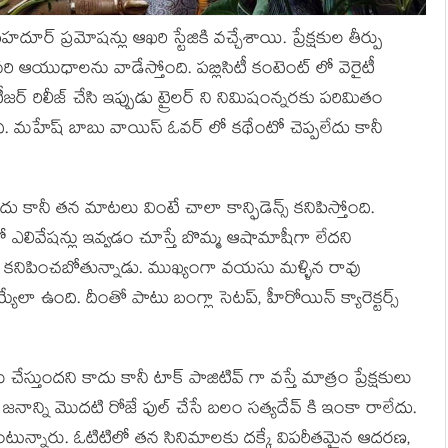
్ ప్రమోషన్లు ఆఖరి స్టేజికి వచ్చేశాయి. ప్రేక్షకుల తీర్పు
యుధాలను వాడేస్తోంది. పబ్లిసిటీ కంటెంట్ లో వెరైటీ
జర్ రిలీజ్ చేసి ఇప్పుడు ట్రైలర్ ని నిమిషంన్నరకు పరిమితం
ి. మహేష్ బాబు వాయిస్ ఓవర్ లో కథేంటో చెప్పలేదు కానీ
కానీ తన మాటలు వింటే చాలా కాన్ఫిడెన్స్ కనిపిస్తోంది.
 ఎలివేషన్లు ఇవ్వడం చూస్తే బొమ్మ ఆషామాషీగా లేదని
 లో కనిపించబోతున్నాడు. ముఖ్యంగా వయసు మళ్ళిన రావు
లా ఉంది. దీంతో పాటు బంగ్లా సెటప్, హీరోయిన్ క్యారెక్టర్స్
్తుందని కాదు కానీ టాక్ పాజిటివ్ గా వస్తే మాత్రం ప్రేక్షకులు
జనాన్ని మొదటి రోజే ఫుల్ చేసే బలం సత్యదేవ్ కి ఇంకా రాలేదు.
కొంటున్నారు. ఓటిటిలో తన సినిమాలకు దక్కే విపరీతమైన ఆదరణ,