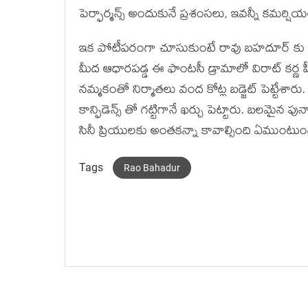
పెర్ఫార్మన్స్ అందుకునే ప్రశంసలు, ఇవన్నీ కమర్ష
ఇక పోటీపరంగా చూసుకుంటే రావు బహదూర్ కు నాగ
మీద ఆధారపడ్డ ఈ ఫాంటసీ డ్రామాలో విరాట్ కర్ణ
నమ్మకంతో నిర్మాతలు వంద కోట్ల బడ్జెట్ పెట్టేశా
కాన్ఫిడెన్స్ తో గట్టిగానే ఖర్చు పెట్టారు. బలమైన 
సినీ ప్రియులకు అంతకన్నా కావాల్సింది ఏముంటుంద
Tags
Rao Bahadur