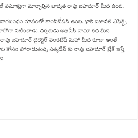
ియల్ వసూళ్లుగా మార్చాల్సిన బాధ్యత రావు బహదూర్ మీద ఉంది.
బంధం రూపంలో కాంపిటీషన్ ఉంది. భారీ విజువల్ ఎఫెక్ట్స్
 హీరోగా నటించాడు. దర్శకుడు అభిషేక్ నామా కథ మీద
రు. రావు బహదూర్ డైరెక్టర్ వెంకటేష్ మహా మీద కూడా అంతే
పునాది కోసం పోరాడుతున్న సత్యదేవ్ కు రావు బహదూర్ బ్రేక్ ఇస్తే
ి.