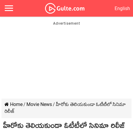
English
Home
/
Movie News
/
హీరోకు తెలియ‌కుండా ఓటీటీలో సినిమా
రిలీజ్
హీరోకు తెలియ‌కుండా ఓటీటీలో సినిమా రిలీజ్