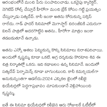
ఆరంభంలోనే మంచి పేరు సంపాదించాడు. ఒక‌వైపు క్యారెక్ట‌ర్,
నెగెటివ్ రోల్స్ చేస్తూనే హీరోగా మంచి బ్రేక్ కోసం గ‌ట్టి ప్ర‌య‌త్నం
చేస్తున్నాడు స‌త్య‌దేవ్. కానీ ఇంకా అత‌ను కోరుకున్న స‌క్సెస్
రాలేదు. గాడ్ ఫాద‌ర్ సినిమాలో మెగాస్టార్ చిరంజీవికి ఎదురుగా
విల‌న్ పాత్ర‌లో అద‌ర‌గొట్టిన అత‌ను.. హీరోగా మాత్రం ఇంకా
త‌డ‌బ‌డుతూనే ఉన్నాడు.
అత‌ను ఎన్నో ఆశ‌లు పెట్టుకున్న కొన్ని సినిమాలు నిరాశ‌ప‌రిచాయి.
అందులో కృష్ణ‌మ్మ కూడా ఒక‌టి. అగ్ర ద‌ర్శ‌కుడు కొర‌టాల శివ ఈ
చిత్ర నిర్మాత‌ల్లో ఒక‌రు. ఇది క‌థాబ‌లం ఉన్న సినిమానే. ఇందులో
సత్య‌దేవ్ పెర్ఫామెన్స్ కూడా బాగుంటుంది. కానీ క‌మ‌ర్షియ‌ల్‌గా
అనుకున్నంతగా ఆడ‌లేదు.2024 ఎన్నిక‌ల టైంలో రిలీజై
థియేట‌ర్ల‌లో పెద్ద‌గాప్ర‌భావం చూప‌కుండానే వెళ్లిపోయింది
కృష్ణ‌మ్మ‌.
ఐతే ఈ సినిమా థియేట‌ర్ల‌లో రిలీజైన ఆరు రోజుల‌కే ఓటీటీలో