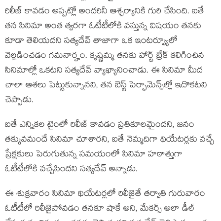
రిలీజ్ కావ‌డం అప్ప‌ట్లో అంద‌రినీ ఆశ్చ‌ర్యానికి గురి చేసింది. ఐతే
త‌న సినిమా అంత త్వ‌ర‌గా ఓటీటీలోకి వ‌స్తున్న విష‌యం త‌న‌కు
కూడా తెలియ‌ద‌ని స‌త్య‌దేవ్ తాజాగా ఒక ఇంట‌ర్వ్యూలో
వెల్ల‌డించ‌డం గ‌మ‌నార్హం. కృష్ణ‌మ్మ త‌నకు హార్ట్ బ్రేక్ క‌లిగించిన
సినిమాల్లో ఒక‌ట‌ని స‌త్య‌దేవ్ వ్యాఖ్యానించాడు. ఈ సినిమా మీద
చాలా ఆశ‌లు పెట్టుకున్నాన‌ని, త‌న బెస్ట్ పెర్ఫామెన్స్‌ల్లో ఇదొక‌ట‌ని
చెప్పాడు.
ఐతే ఎన్నిక‌ల టైంలో రిలీజ్ కావ‌డం ప్ర‌తికూల‌మైంద‌ని, జ‌నం
త‌క్కువ‌మందే సినిమా చూశార‌ని, ఐతే నెమ్మ‌దిగా థియేట‌ర్ల‌కు వ‌చ్చే
ప్రేక్ష‌కులు పెరుగుతున్న స‌మ‌యంలో సినిమా హ‌ఠాత్తుగా
ఓటీటీలోకి వ‌చ్చేసింద‌ని స‌త్య‌దేవ్ అన్నాడు.
ఈ శుక్ర‌వారం సినిమా థియేట‌ర్ల‌లో రిలీజైతే త‌ర్వాతి గురువారం
ఓటీటీలో రిలీజైపోవ‌డం త‌న‌కూ షాకే అని, మేక‌ర్స్ అలా డీల్