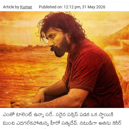
Article by
Kumar
Published on: 12:12 pm, 31 May 2026
ఎంతో టాలెంట్ ఉన్నా స‌రే.. స‌రైన స‌క్సెస్ ప‌డ‌క ఒక స్థాయికి
మించి ఎద‌గ‌లేక‌పోతున్న హీరో స‌త్య‌దేవ్. న‌టుడిగా అత‌ను కెరీర్