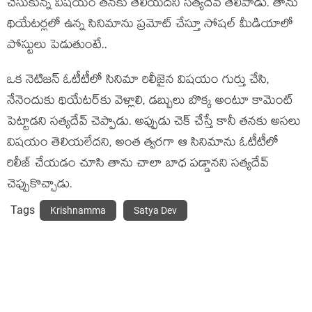
చేసుకున్న విష‌యం త‌న‌కు తెలియ‌ద‌ని స‌త్య‌దేవ్ తెలిపాడు. తాను
థియేట‌ర్ల‌లో ఉన్న సినిమాను ప్ర‌మోట్ చేస్తూ సోష‌ల్ మీడియాలో
పోస్టులు పెడుతుంటే..
ఒక నెటిజ‌న్ ఓటీటీలో సినిమా రిలీజైన విష‌యం గుర్తు చేసి,
నేనెందుకు థియేట‌ర్‌కు వెళ్లాలి, డ‌బ్బులు బొక్క అంటూ కామెంట్
పెట్టాడ‌ని స‌త్య‌దేవ్ చెప్పాడు. అప్పుడు చెక్ చేస్తే కానీ తన‌కు అస‌లు
విష‌యం తెలియ‌లేద‌ని, అంత త్వ‌ర‌గా ఆ సినిమాను ఓటీటీలో
రిలీజ్ చేయ‌డం చూసి తాను చాలా బాధ ప‌డ్డాన‌ని స‌త్య‌దేవ్
చెప్పుకొచ్చాడు.
Tags
Krishnamma
Satya Dev