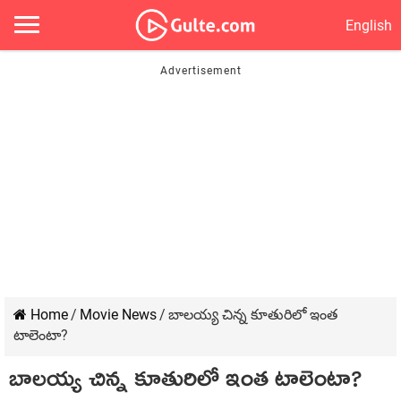
English
Home
/
Movie News
/
బాల‌య్య చిన్న కూతురిలో ఇంత
టాలెంటా?
బాల‌య్య చిన్న కూతురిలో ఇంత టాలెంటా?