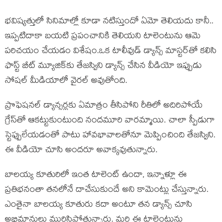
భ‌విష్య‌త్తులో సినిమాల్లో కూడా న‌టిస్తుందో ఏమో తెలియ‌దు కానీ..
ఇప్ప‌టిదాకా బ‌య‌టి ప్ర‌పంచానికి తెలియ‌ని టాలెంటును ఆమె
ప‌రిచ‌యం చేయ‌డం విశేషం.ఒక టాలీవుడ్ డ్యాన్స్ మాస్ట‌ర్‌తో క‌లిసి
ఫాస్ట్ బీట్ మ్యూజిక్‌కు తేజ‌స్విని డ్యాన్స్ చేసిన వీడియో ఇప్పుడు
సోష‌ల్ మీడియాలో వైర‌ల్ అవుతోంది.
ప్రొఫెష‌న‌ల్ డ్యాన్స‌ర్ల‌కు ఏమాత్రం తీసిపోని రీతిలో అదిరిపోయే
గ్రేస్‌తో ఆక‌ట్టుకుంటుంది నంద‌మూరి వార‌మ్మాయి. చాలా స్పీడుగా
స్టెప్పులేయ‌డంతో పాటు హావ‌భావాల‌తోనూ మెప్పించింది తేజ‌స్విని.
ఈ వీడియో చూసి అంద‌రూ అవాక్క‌వుతున్నారు.
బాల‌య్య కూతురిలో ఇంత టాలెంట్ ఉందా, ఇన్నాళ్లూ ఈ
ప్ర‌తిభ‌నంతా త‌న‌లోనే దాచేసుకుందే అని కామెంట్లు చేస్తున్నారు.
ఎంతైనా బాల‌య్య కూతురు క‌దా అంటూ త‌న డ్యాన్స్ చూసి
అభిమానులు మురిసిపోతున్నారు. మ‌రి ఈ టాలెంటును