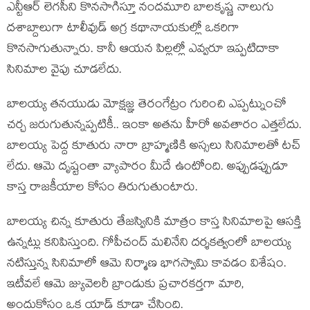
ఎన్టీఆర్ లెగ‌సీని కొన‌సాగిస్తూ నంద‌మూరి బాల‌కృష్ణ నాలుగు
ద‌శాబ్దాలుగా టాలీవుడ్ అగ్ర క‌థానాయ‌కుల్లో ఒక‌రిగా
కొన‌సాగుతున్నారు. కానీ ఆయ‌న పిల్ల‌ల్లో ఎవ్వ‌రూ ఇప్ప‌టిదాకా
సినిమాల వైపు చూడ‌లేదు.
బాల‌య్య త‌న‌యుడు మోక్ష‌జ్ఞ తెరంగేట్రం గురించి ఎప్ప‌ట్నుంచో
చ‌ర్చ జ‌రుగుతున్న‌ప్ప‌టికీ.. ఇంకా అత‌ను హీరో అవ‌తారం ఎత్త‌లేదు.
బాల‌య్య పెద్ద కూతురు నారా బ్రాహ్మ‌ణికి అస్స‌లు సినిమాల‌తో ట‌చ్
లేదు. ఆమె దృష్టంతా వ్యాపారం మీదే ఉంటోంది. అప్పుడ‌ప్పుడూ
కాస్త రాజ‌కీయాల కోసం తిరుగుతుంటారు.
బాల‌య్య చిన్న కూతురు తేజ‌స్వినికి మాత్రం కాస్త సినిమాలపై ఆస‌క్తి
ఉన్న‌ట్లు క‌నిపిస్తుంది. గోపీచంద్ మ‌లినేని ద‌ర్శ‌క‌త్వంలో బాల‌య్య
న‌టిస్తున్న సినిమాలో ఆమె నిర్మాణ భాగ‌స్వామి కావడం విశేషం.
ఇటీవ‌లే ఆమె జ్యువెల‌రీ బ్రాండుకు ప్ర‌చార‌క‌ర్త‌గా మారి,
అందుకోసం ఒక యాడ్ కూడా చేసింది.