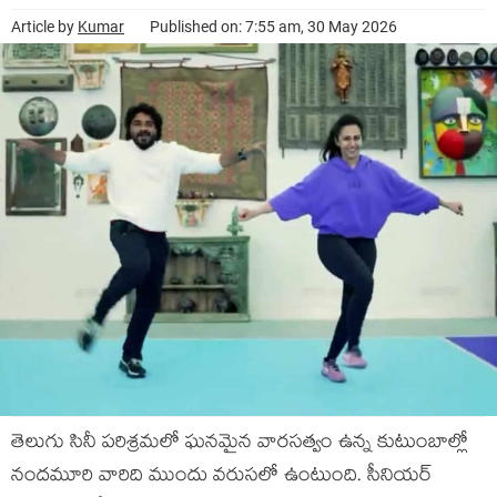
Article by
Kumar
Published on: 7:55 am, 30 May 2026
తెలుగు సినీ ప‌రిశ్ర‌మ‌లో ఘ‌న‌మైన వార‌స‌త్వం ఉన్న కుటుంబాల్లో
నంద‌మూరి వారిది ముందు వ‌రుస‌లో ఉంటుంది. సీనియ‌ర్