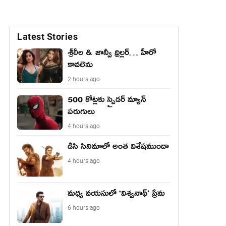
Latest Stories
శ్రీలీల & జాన్వీ థ్రిల్లర్… హీరో
కావలెను
2 hours ago
500 కోట్లకు స్పైడర్ మ్యాన్
పరుగులు
4 hours ago
డిసి సినిమాలో అంత విశేషముందా
4 hours ago
మధ్య వయసులో ‘విశ్వనాథ్’ ప్రేమ
6 hours ago