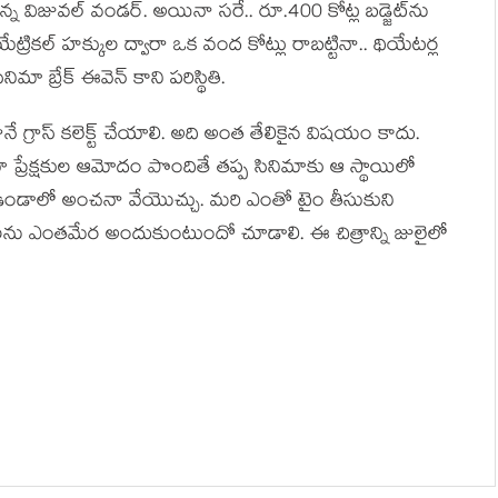
న్న విజువల్ వండర్. అయినా సరే.. రూ.400 కోట్ల బడ్జెట్‌ను
ేట్రికల్ హక్కుల ద్వారా ఒక వంద కోట్లు రాబట్టినా.. థియేటర్ల
ా బ్రేక్ ఈవెన్ కాని పరిస్థితి.
 గ్రాస్ కలెక్ట్ చేయాలి. అది అంత తేలికైన విషయం కాదు.
 ప్రేక్షకుల ఆమోదం పొందితే తప్ప సినిమాకు ఆ స్థాయిలో
పగా ఉండాలో అంచనా వేయొచ్చు. మరి ఎంతో టైం తీసుకుని
చనాలను ఎంతమేర అందుకుంటుందో చూడాలి. ఈ చిత్రాన్ని జులైలో