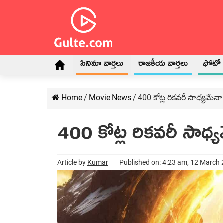
సినిమా వార్తలు
రాజకీయ వార్తలు
ఫోటో గ
Home
/
Movie News
/
400 కోట్ల రికవరీ సాధ్యమేనా
400 కోట్ల రికవరీ సాధ్
Article by
Kumar
Published on: 4:23 am, 12 March