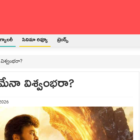
్యాలరీ
సినిమా రివ్యూ
ట్రెండ్స్
 విశ్వంభరా?
యమేనా విశ్వంభరా?
 2026