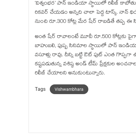
‘విశ్వంభర’ పాన్ ఇండియా స్థాయిలో రిలీజ్ కాబోతు
రికవర్ చేయడం అన్నది చాలా పెద్ద టాస్క్. నాన్ థియ
నుంచి రూ.300 కోట్ల మేర షేర్ రాబడితే తప్ప ఈ సినిమ
అంత షేర్ రావాలంటే మూవీ రూ.500 కోట్లకు పైగానే
బాహుబలి, పుష్ప సినిమాల స్థాయిలో పాన్ ఇండియా
వసూళ్లు రావు. దీన్ని బట్టి ఔట్ పుట్ ఎంత గొప్
కష్టపడుతున్న వశిష్ఠ అండ్ టీమ్ ప్రేక్షకుల అం
రిలీజ్ చేయాలని అనుకుంటున్నారు.
Tags
Vishwambhara