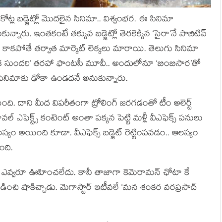
 కోట్ల బడ్జెట్లో మొదలైన సినిమా.. విశ్వంభర. ఈ సినిమా
ారు. ఇంతకంటే తక్కువ బడ్జెట్లో తెరకెక్కిన ‘సైరా’నే పాజిటివ్
ి. కాకపోతే తర్వాత మార్కెట్ లెక్కలు మారాయి. తెలుగు సినిమా
ిలోక సుందరి’ తరహా ఫాంటసీ మూవీ.. అందులోనూ ‘బింబిసార’తో
ాబట్టి.. సినిమాకు ఢోకా ఉండదనే అనుకున్నారు.
ంది. దాని మీద విపరీతంగా ట్రోలింగ్ జరగడంతో టీం అలెర్ట్
ల్ ఎఫెక్ట్స్ కంటెంట్ అంతా పక్కన పెట్టి మళ్లీ వీఎఫెక్స్ పనులు
లస్యం అయింది కూడా. వీఎఫెక్స్ బడ్జెట్ రెట్టింపవడం.. ఆలస్యం
ంది.
ని ఎవ్వరూ ఊహించలేదు. కానీ తాజాగా కెమెరామన్ ఛోటా కే
డించి షాకిచ్చాడు. మెగాస్టార్ ఇటీవలే ‘మన శంకర వరప్రసాద్