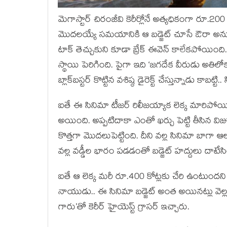
మెగాస్టార్ చిరంజీవి కెరీర్లోనే అత్యధికంగా రూ.200
మొదలయ్యే సమయానికి ఆ బడ్జెట్ చూసే ఔరా అనుకున్న
టాక్ తెచ్చుకుని కూడా బ్రేక్ ఈవెన్ కాలేకపోయింద
స్థాయి పెరిగింది. పైగా ఇది ‘జగదేక వీరుడు అత
బ్లాక్‌బస్టర్ కొట్టిన వశిష్ఠ డైరెక్ట్ చేస్తున్నాడు క
ఐతే ఈ సినిమా టీజర్ రిలీజయ్యాక లెక్క మారిపోయి
అయింది. అప్పటిదాకా ఎంతో ఖర్చు పెట్టి తీసిన విజువ
కొత్తగా మొదలుపెట్టింది. దీని వల్ల సినిమా బాగా ఆ
వల్ల వడ్డీల భారం పడడంతో బడ్జెట్ హద్దులు దాటేసి
ఐతే ఆ లెక్క మరీ రూ.400 కోట్లకు చేరి ఉంటుంద
నాయుడు.. ఈ సినిమా బడ్జెట్ అంత అయినట్లు వెల్ల
గారు’తో కెరీర్ హైయెస్ట్ గ్రాసర్ ఇచ్చారు.