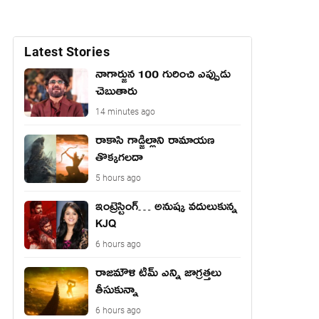
Latest Stories
నాగార్జున 100 గురించి ఎప్పుడు
చెబుతారు
14 minutes ago
రాకాసి గాడ్జిల్లాని రామాయణ
తొక్కగలదా
5 hours ago
ఇంట్రెస్టింగ్… అనుష్క వదులుకున్న
KJQ
6 hours ago
రాజమౌళి టీమ్ ఎన్ని జాగ్రత్తలు
తీసుకున్నా
6 hours ago