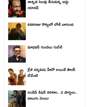
శాశ్వత సెలవు తీసుకున్న బిక్షు
యాదవ్
కనకరాజు కొట్టులో బోణీ బాగుంది
మాధ‌వ‌న్ గుండెలు గుబేల్‌
క్రేజీ దర్శకుడు హీరో అయితే సౌండ్
లేదేంటి
సందీప్ కిషన్ కరికాల... 2 పార్టులు...
నాలుగు నెలలు!