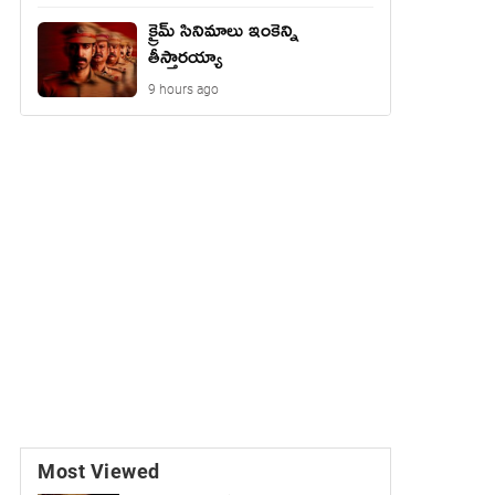
క్రైమ్ సినిమాలు ఇంకెన్ని
తీస్తారయ్యా
9 hours ago
Most Viewed