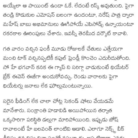
అయ్యేలా ఆ పాయింట్ ఉందా ఓకే. లేదంటే రిస్క్ అవుతుంది. పైగా
తండ్రి కొడుకుల ఎమోషన్ బలంగా ఉందంటూ, నరేష్ పాత్ర ద్వారా
మహేష్ బాబు అభిమానులు ఊగిపోయే ఎపిసోడ్స్ ఉన్నాయంటూ
రకరకాల ఊరింపులు చేశారు. ఇవన్నీ తెరమీద వర్కౌట్ కావాలి.
గత వారం వచ్చిన ఫంకీ మూడు రోజులకే చేతులు ఎత్తేయగా
మంచి టాక్ వచ్చినప్పటికీ కపుల్ ఫ్రెండ్లీ కొంచెం ఎదురీదుతోంది.
సో హే భగవాన్ కనక ఈ గ్యాప్ ని సరిగ్గా వాడుకుంటే థియేటర్
బ్రేక్ ఈవెన్ ఈజీగా అందుకోవచ్చు. రెండు వారాలకు పైగా
థియేటర్లు జనాలు లేక ఘొల్లుమంటున్నాయి.
సరైన ఫీడింగ్ లేక చాలా చోట్ల సెకండ్ షోలు వేయడమే
మానేశారు. సంక్రాంతి హడావిడి అయిపోయిన తర్వాత
ఒక్కసారిగా పరిస్థితి డల్లుగా మారిపోయింది. ఇప్పుడు జోష్
రావాలంటే హే బలవంత్ లాంటివి ఆడాలి. ఎలాగూ నెక్స్ట్ వీక్