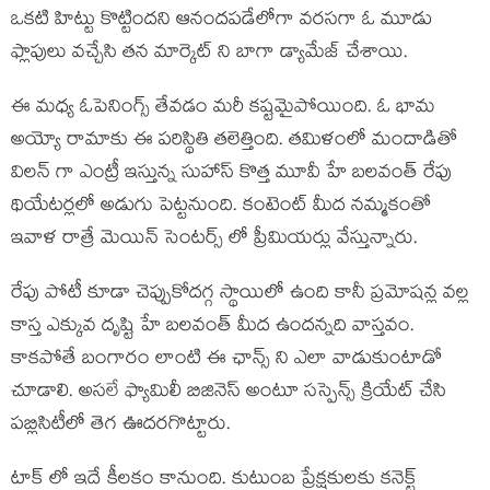
ఒకటి హిట్టు కొట్టిందని ఆనందపడేలోగా వరసగా ఓ మూడు
ఫ్లాపులు వచ్చేసి తన మార్కెట్ ని బాగా డ్యామేజ్ చేశాయి.
ఈ మధ్య ఓపెనింగ్స్ తేవడం మరీ కష్టమైపోయింది. ఓ భామ
అయ్యో రామాకు ఈ పరిస్థితి తలెత్తింది. తమిళంలో మందాడితో
విలన్ గా ఎంట్రీ ఇస్తున్న సుహాస్ కొత్త మూవీ హే బలవంత్ రేపు
థియేటర్లలో అడుగు పెట్టనుంది. కంటెంట్ మీద నమ్మకంతో
ఇవాళ రాత్రే మెయిన్ సెంటర్స్ లో ప్రీమియర్లు వేస్తున్నారు.
రేపు పోటీ కూడా చెప్పుకోదగ్గ స్థాయిలో ఉంది కానీ ప్రమోషన్ల వల్ల
కాస్త ఎక్కువ దృష్టి హే బలవంత్ మీద ఉందన్నది వాస్తవం.
కాకపోతే బంగారం లాంటి ఈ ఛాన్స్ ని ఎలా వాడుకుంటాడో
చూడాలి. అసలే ఫ్యామిలీ బిజినెస్ అంటూ సస్పెన్స్ క్రియేట్ చేసి
పబ్లిసిటీలో తెగ ఊదరగొట్టారు.
టాక్ లో ఇదే కీలకం కానుంది. కుటుంబ ప్రేక్షకులకు కనెక్ట్