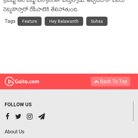
శ్రీవిష్ణు తన విష్ణు విన్యాసంతో వస్తున్నాడు. అప్పటిదాకా ఎవరు
నెట్టుకొస్తారో రేపీపాటికి తేలిపోతుంది.
Tags
Feature
Hey Balawanth
Suhas
Back To Top
FOLLOW US
About Us