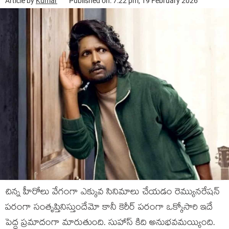
Article by
Kumar
Published on: 7:22 pm, 19 February 2026
చిన్న హీరోలు వేగంగా ఎక్కువ సినిమాలు చేయడం రెమ్యునరేషన్
పరంగా సంతృప్తినిస్తుందేమో కానీ కెరీర్ పరంగా ఒక్కోసారి ఇదే
పెద్ద ప్రమాదంగా మారుతుంది. సుహాస్ కిది అనుభవమయ్యింది.