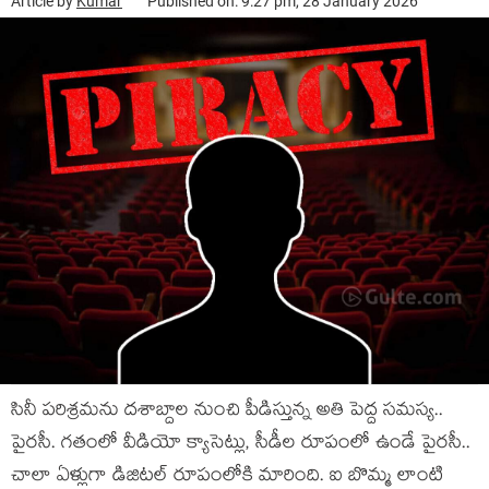
Article by
Kumar
Published on: 9:27 pm, 28 January 2026
సినీ పరిశ్రమను దశాబ్దాల నుంచి పీడిస్తున్న అతి పెద్ద సమస్య..
పైరసీ. గతంలో వీడియో క్యాసెట్లు, సీడీల రూపంలో ఉండే పైరసీ..
చాలా ఏళ్లుగా డిజిటల్ రూపంలోకి మారింది. ఐ బొమ్మ లాంటి