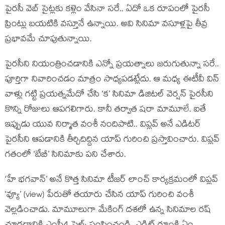
పైరసీ వెబ్ సైట్లకు కళ్లెం వేసినా సరే.. ఏదో ఒక రూపంలో పైరసీ
ప్రింట్లు బయటికి వస్తూనే ఉన్నాయి. అవి సినిమా వసూళ్లపై తీవ్ర
ప్రభావమే చూపుతున్నాయి.
పైరసీని నియంత్రించడానికి ఎన్నో ప్రయత్నాలు జరుగుతున్నా సరే..
పూర్తిగా నివారించడం మాత్రం సాధ్యపడట్లేదు. ఆ మధ్య ఈటీవీ విన్
వాళ్లు గట్టి ప్రయత్నమేదో చేసి ‘క’ సినిమా డిజిటల్ వెర్షన్ పైరసీని
కొన్ని రోజులు ఆపగలిగారు. కానీ తర్వాత షరా మామూలే. ఐతే
ఇప్పుడు యువ నిర్మాత వంశీ నందిపాటి.. విప్లవ్ అనే ఎడిటర్
పైరసీని ఆపడానికి తీర్చిదిద్దిన యాప్ గురించి ప్రస్తావించారు. విప్లవ్
గతంలో ‘బేబీ’ సినిమాకు పని చేశారు.
‘హే భగవాన్’ అనే కొత్త సినిమా టీజర్ లాంచ్ కార్యక్రమంలో విప్లవ్
‘వ్యూ’ (view) పేరుతో తయారు చేసిన యాప్ గురించి వంశీ
వెల్లడించాడు. మామూలుగా మేకింగ్ దశలో ఉన్న సినిమాల రష్