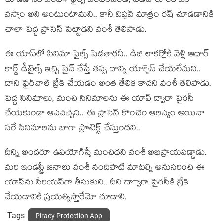
చూడడానికి ఎంపీ4 ఫైల్స్ పంపించండి, ఎడిట్ రూంకి ఏం
వస్తాం అని అంటుంటామని.. కానీ విప్లవ్ మాత్రం రష్ చూడడానికి
చాలా పెద్ద ప్రాసెస్ పెట్టాడని వంశీ తెలిపాడు.
ఈ యాప్‌లో సినిమా ఫైల్స్ పెడతారనీ.. డిజి లాకర్లోకి వెళ్లి ఆధార్
కార్డ్ డీటైల్స్ ఇచ్చి సైన్ చేస్తే తప్ప దాన్ని యాక్సెస్ చేయలేమని..
దాని ఫైర్‌వాల్ బ్రేక్ చేయడం అంత తేలిక కాదని వంశీ తెలిపాడు.
పెద్ద సినిమాలు, మంచి సినిమాలను ఈ యాప్ ద్వారా పైరసీ
చేయకుండా ఆపవచ్చని.. ఈ ప్రాసెస్ కొంచెం ఆలస్యం అయినా
సరే సినిమాలను బాగా ప్రొటెక్ట్ చేస్తుందని..
దీన్ని అందరూ ఉపయోగిస్తే మంచిదని వంశీ అభిప్రాయపడ్డాడు.
మరి ఇండస్ట్రీ జనాలు వంశీ నందిపాటి మాటల్ని అనుసరించి ఈ
యాప్‌ను సీరియస్‌గా తీసుకుని.. దీని ద్వాారా పైరసీకి బ్రేక్
వేయడానికి ప్రయత్నిస్తారేమో చూడాలి.
Tags
Piracy Protection App