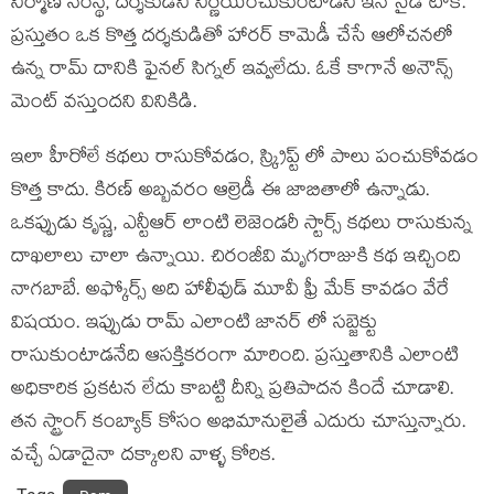
నిర్మాణ సంస్థ, దర్శకుడిని నిర్ణయించుకుంటాడని ఇన్ సైడ్ టాక్.
ప్రస్తుతం ఒక కొత్త దర్శకుడితో హారర్ కామెడీ చేసే ఆలోచనలో
ఉన్న రామ్ దానికి ఫైనల్ సిగ్నల్ ఇవ్వలేదు. ఓకే కాగానే అనౌన్స్
మెంట్ వస్తుందని వినికిడి.
ఇలా హీరోలే కథలు రాసుకోవడం, స్క్రిప్ట్ లో పాలు పంచుకోవడం
కొత్త కాదు. కిరణ్ అబ్బవరం ఆల్రెడీ ఈ జాబితాలో ఉన్నాడు.
ఒకప్పుడు కృష్ణ, ఎన్టీఆర్ లాంటి లెజెండరీ స్టార్స్ కథలు రాసుకున్న
దాఖలాలు చాలా ఉన్నాయి. చిరంజీవి మృగరాజుకి కథ ఇచ్చింది
నాగబాబే. అఫ్కోర్స్ అది హాలీవుడ్ మూవీ ఫ్రీ మేక్ కావడం వేరే
విషయం. ఇప్పుడు రామ్ ఎలాంటి జానర్ లో సబ్జెక్టు
రాసుకుంటాడనేది ఆసక్తికరంగా మారింది. ప్రస్తుతానికి ఎలాంటి
అధికారిక ప్రకటన లేదు కాబట్టి దీన్ని ప్రతిపాదన కిందే చూడాలి.
తన స్ట్రాంగ్ కంబ్యాక్ కోసం అభిమానులైతే ఎదురు చూస్తున్నారు.
వచ్చే ఏడాదైనా దక్కాలని వాళ్ళ కోరిక.