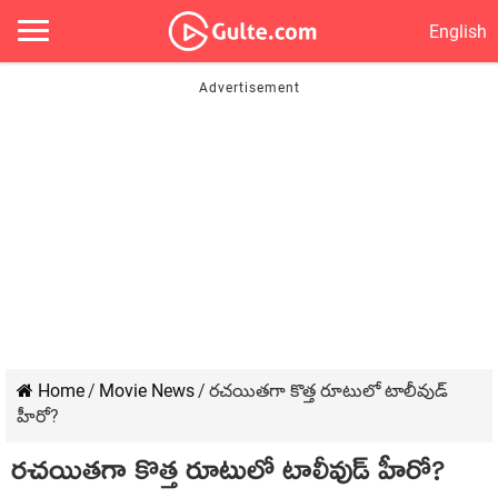
English
Home
/
Movie News
/
రచయితగా కొత్త రూటులో టాలీవుడ్
హీరో?
రచయితగా కొత్త రూటులో టాలీవుడ్ హీరో?