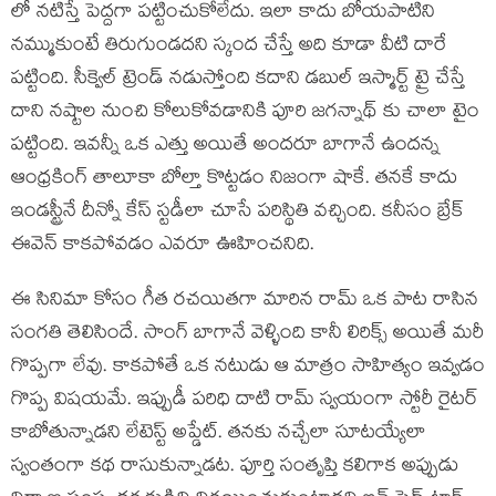
లో నటిస్తే పెద్దగా పట్టించుకోలేదు. ఇలా కాదు బోయపాటిని
నమ్ముకుంటే తిరుగుండదని స్కంద చేస్తే అది కూడా వీటి దారే
పట్టింది. సీక్వెల్ ట్రెండ్ నడుస్తోంది కదాని డబుల్ ఇస్మార్ట్ ట్రై చేస్తే
దాని నష్టాల నుంచి కోలుకోవడానికి పూరి జగన్నాథ్ కు చాలా టైం
పట్టింది. ఇవన్నీ ఒక ఎత్తు అయితే అందరూ బాగానే ఉందన్న
ఆంధ్రకింగ్ తాలూకా బోల్తా కొట్టడం నిజంగా షాకే. తనకే కాదు
ఇండస్ట్రీనే దీన్నో కేస్ స్టడీలా చూసే పరిస్థితి వచ్చింది. కనీసం బ్రేక్
ఈవెన్ కాకపోవడం ఎవరూ ఊహించనిది.
ఈ సినిమా కోసం గీత రచయితగా మారిన రామ్ ఒక పాట రాసిన
సంగతి తెలిసిందే. సాంగ్ బాగానే వెళ్ళింది కానీ లిరిక్స్ అయితే మరీ
గొప్పగా లేవు. కాకపోతే ఒక నటుడు ఆ మాత్రం సాహిత్యం ఇవ్వడం
గొప్ప విషయమే. ఇప్పుడీ పరిధి దాటి రామ్ స్వయంగా స్టోరీ రైటర్
కాబోతున్నాడని లేటెస్ట్ అప్డేట్. తనకు నచ్చేలా సూటయ్యేలా
స్వంతంగా కథ రాసుకున్నాడట. పూర్తి సంతృప్తి కలిగాక అప్పుడు