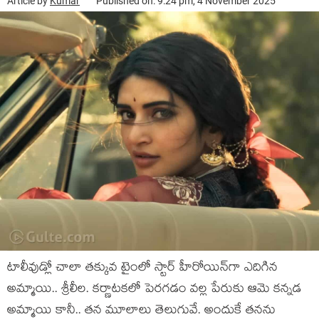
Article by
Kumar
Published on: 9:24 pm, 4 November 2025
టాలీవుడ్లో చాలా త‌క్కువ టైంలో స్టార్ హీరోయిన్‌గా ఎదిగిన
అమ్మాయి.. శ్రీలీల‌. క‌ర్ణాట‌క‌లో పెర‌గ‌డం వ‌ల్ల‌ పేరుకు ఆమె క‌న్న‌డ
అమ్మాయి కానీ.. త‌న మూలాలు తెలుగువే. అందుకే త‌న‌ను