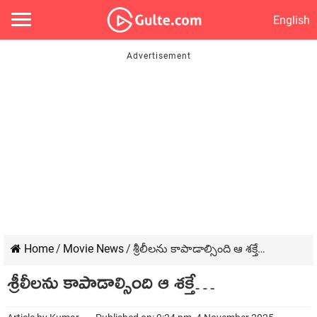
English
Home
/
Movie News
/
శ్రీలీల‌ను కాపాడాల్సింది ఆ శక్తే…
శ్రీలీల‌ను కాపాడాల్సింది ఆ శక్తే…