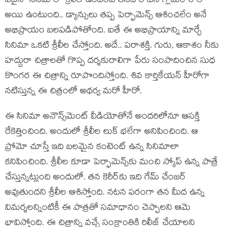
ఏదైనా సినిమాలో శ్రీలీల ఉందంటే త‌నది రొటీన్ గ్లామ‌ర్ రోల్
అయి ఉంటుంది.. డ్యాన్సులు త‌ప్ప పెర్ఫామెన్స్ ఆశించ‌లేం అనే
అభిప్రాయం బ‌ల‌ప‌డిపోతోంది. ఐతే ఈ అభిప్రాయాన్ని మార్చే
సినిమా ఒక‌టి శ్రీలీల చేస్తోంది. అదే.. ప‌రాశ‌క్తి. గురు, ఆకాశం నీకు
హ‌ద్దురా చిత్రాల‌తో గొప్ప ద‌ర్శ‌కురాలిగా పేరు సంపాదించిన సుధ
కొంగ‌ర ఈ చిత్రాన్ని రూపొందిస్తోంది. శివ కార్తికేయ‌న్ హీరోగా
న‌టిస్తున్న ఈ చిత్రంలో అథ‌ర్వ మ‌రో హీరో.
ఈ సినిమా అనౌన్స్‌మెంట్ వీడియోతోనే అంద‌రిలోనూ ఆస‌క్తి
రేకెత్తించింది. అందులో శ్రీలీల లుక్ భ‌లేగా అనిపించింది. ఆ
ప్రోమో చూస్తే ఇది బ‌ల‌మైన కంటెంట్ ఉన్న సినిమాలా
క‌నిపించింది. శ్రీలీల కూడా పెర్ఫామెన్స్‌కు మంచి స్కోప్ ఉన్న పాత్రే
చేస్తున్న‌ట్లుంది అందులో. త‌న కెరీర్‌కు ఇది గేమ్ చేంజ‌ర్
అవుతుంద‌ని శ్రీలీల ఆశిస్తోంది. న‌ట‌న ప‌రంగా త‌న మీద ఉన్న
విమ‌ర్శ‌ల‌న్నింటికీ ఈ పాత్ర‌తో స‌మాధానం చెప్పాల‌ని ఆమె
భావిస్తోంది. ఈ చిత్రాన్ని వ‌చ్చే సంక్రాంతికి రిలీజ్ చేయాల‌ని