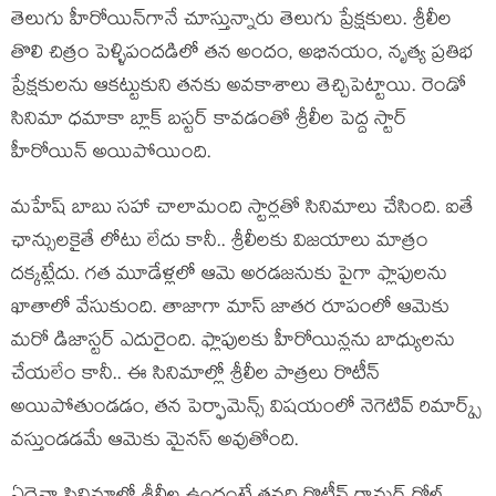
తెలుగు హీరోయిన్‌గానే చూస్తున్నారు తెలుగు ప్రేక్ష‌కులు. శ్రీలీల
తొలి చిత్రం పెళ్ళిపంద‌డిలో త‌న అందం, అభిన‌యం, నృత్య ప్ర‌తిభ
ప్రేక్ష‌కులను ఆక‌ట్టుకుని త‌న‌కు అవ‌కాశాలు తెచ్చిపెట్టాయి. రెండో
సినిమా ధ‌మాకా బ్లాక్ బస్ట‌ర్ కావ‌డంతో శ్రీలీల పెద్ద స్టార్
హీరోయిన్ అయిపోయింది.
మ‌హేష్ బాబు స‌హా చాలామంది స్టార్ల‌తో సినిమాలు చేసింది. ఐతే
ఛాన్సుల‌కైతే లోటు లేదు కానీ.. శ్రీలీల‌కు విజ‌యాలు మాత్రం
ద‌క్క‌ట్లేదు. గ‌త మూడేళ్ల‌లో ఆమె అర‌డ‌జ‌నుకు పైగా ఫ్లాపుల‌ను
ఖాతాలో వేసుకుంది. తాజాగా మాస్ జాత‌ర రూపంలో ఆమెకు
మ‌రో డిజాస్ట‌ర్ ఎదురైంది. ఫ్లాపుల‌కు హీరోయిన్ల‌ను బాధ్యుల‌ను
చేయ‌లేం కానీ.. ఈ సినిమాల్లో శ్రీలీల పాత్ర‌లు రొటీన్
అయిపోతుండ‌డం, త‌న పెర్ఫామెన్స్ విష‌యంలో నెగెటివ్ రిమార్క్స్
వ‌స్తుండ‌డ‌మే ఆమెకు మైన‌స్ అవుతోంది.