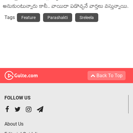
అనుకుంటున్నారు కానీ.. వాయిదా ప‌డొచ్చ‌నే వార్త‌లు వ‌స్తున్నాయి.
Tags
Feature
Parashakti
Sreleela
Back To Top
FOLLOW US
About Us