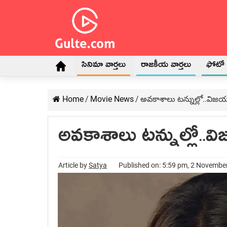
సినిమా వార్తలు
రాజకీయ వార్తలు
ఫోటో గ
Home
/
Movie News
/
అవకాశాలు టన్నుల్లో..విజయా
అవకాశాలు టన్నుల్లో..వి
Article by
Satya
Published on: 5:59 pm, 2 Novembe