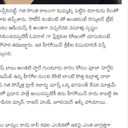
చ్చేసినట్టే. గత కొంత కాలంగా మిమ్మల్ని పెట్టిన చిరాకును దీంతో
రి మాట తప్పేశారు. రొటీన్ కంటెంట్ తో అంతకంటే రెగ్యులర్ ట్రీట్
 ఆడియన్స్ కి అంతగా నచ్చలేదని వసూళ్లు స్పష్టం
ు కనిపించినప్పటికీ ఓవరాల్ గా ప్రేక్షకుల కోణంలో చూసుకుంటే
తడబడ్డారు. ఇక హీరోయిన్ శ్రీలీల విషయానికి వస్తే
్యింది.
ష్ బాబు అంతటి స్టారే గుంటూరు కారం కోసం పూజా హెగ్డేని
 ఇమేజ్ ఉన్న హీరోల నుంచి కిరీటి లాంటి కొత్త కుర్రాళ్ళ దాకా
కొన్నేళ్ల ట్రాక్ రికార్డు చూస్తే ఒక్క భగవంత్ కేసరి మాత్రమే
అందులో ప్రధాన పాత్రే అయినప్పటికీ తను హీరోయిన్ కాదు కాబట్టి ఈ
్రాడినరి మ్యాన్, రాబిన్ హుడ్, జూనియర్ అన్నీ పోయాయి.
భావ్యం కాదు కానీ కథల ఎంపికలో ఇకపై ఎంత జాగ్రత్తగా