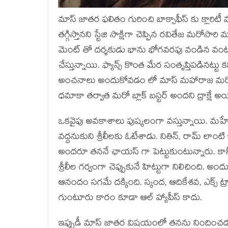
మాస్ జాతర ఫలితం గురించి బాక్సాఫీస్ కు క్లారిటీ వ
తగ్గిస్తానని స్టేజి సాక్షిగా చెప్పిన రవితేజ మరోసా
మెంట్ తో దర్శకుడు భాను భోగవరపు వండిన వంటకం
చేస్తున్నాయి. ఫ్యాన్స్ కొంత మేర సంతృప్తిపడినట్ట
అంచనాలు అందుకోవడం లో మాస్ మహారాజ మరోసారి 
ధమాకా తర్వాత మరో బ్లాక్ బస్టర్ అందని ద్రాక్షే అయ
ఒకవైపు అవకాశాలు పుష్కలంగా వస్తున్నాయి. మహే
వద్దనుకుని శ్రీలీలకు ఓటేశాడు. నితిన్, రామ్ లాంటి
అందరూ తననే ఛాయస్ గా పెట్టుకుంటున్నారు. కానీ గత 
శ్రీలీల గర్వంగా చెప్పుకునే హిట్టుగా నిలిచింది. 
ఆనందం సగమే దక్కింది. స్కంద, ఆదికేశవ, ఎక్స్ ట
గుంటూరు కారం కూడా ఆల్ హ్యాపీస్ కాదు.
ఇప్పుడీ మాస్ జాతర విషయంలో తనను నిందించడం 