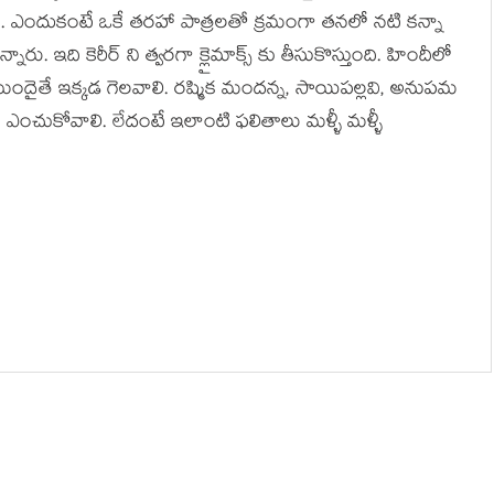
. ఎందుకంటే ఒకే తరహా పాత్రలతో క్రమంగా తనలో నటి కన్నా
్నారు. ఇది కెరీర్ ని త్వరగా క్లైమాక్స్ కు తీసుకొస్తుంది. హిందీలో
ా ముందైతే ఇక్కడ గెలవాలి. రష్మిక మందన్న, సాయిపల్లవి, అనుపమ
 ఎంచుకోవాలి. లేదంటే ఇలాంటి ఫలితాలు మళ్ళీ మళ్ళీ