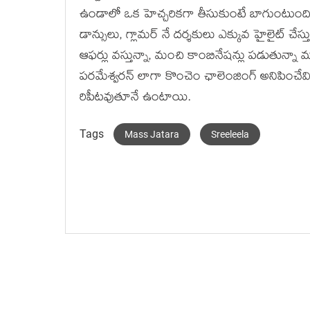
ఉండాలో ఒక హెచ్చరికగా తీసుకుంటే బాగుంటుంది
డాన్సులు, గ్లామర్ నే దర్శకులు ఎక్కువ హైలైట్ చేస్తున
ఆఫర్లు వస్తున్నా, మంచి కాంబినేషన్లు పడుతున్న
పరమేశ్వరన్ లాగా కొంచెం ఛాలెంజింగ్ అనిపించేవి
రిపీటవుతూనే ఉంటాయి.
Tags
Mass Jatara
Sreeleela