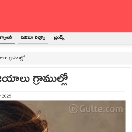
్యాలరీ
సినిమా రివ్యూ
ట్రెండ్స్
లు గ్రాముల్లో
జయాలు గ్రాముల్లో
r 2025