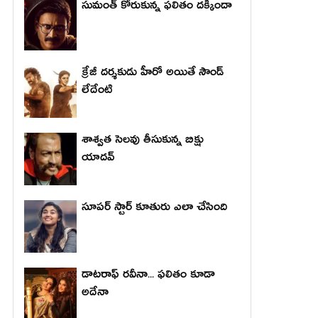
సుమంత్ కోరుకున్న ఫలితం దక్కిందా
క్రేజీ దర్శకుడు హీరో అయితే సౌండ్
లేదేంటి
శాశ్వత సెలవు తీసుకున్న బిక్షు
యాదవ్
సూపర్ స్టార్ కూతురు ఎలా చేసింది
డాటరాఫ్ రవీనా... ఫలితం కూడా
అదేనా