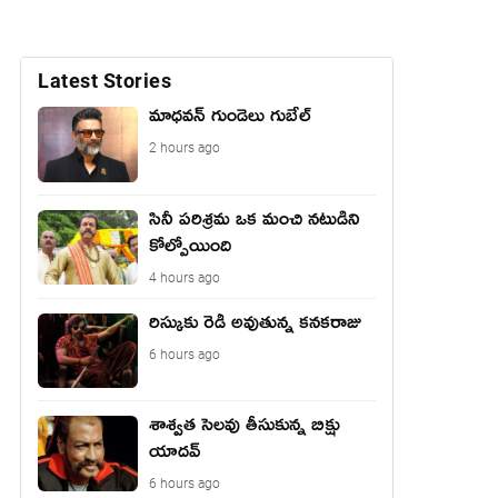
Latest Stories
మాధ‌వ‌న్ గుండెలు గుబేల్‌
2 hours ago
సినీ పరిశ్రమ ఒక మంచి నటుడిని
కోల్పోయింది
4 hours ago
రిస్కుకు రెడీ అవుతున్న కనకరాజు
6 hours ago
శాశ్వత సెలవు తీసుకున్న బిక్షు
యాదవ్
6 hours ago