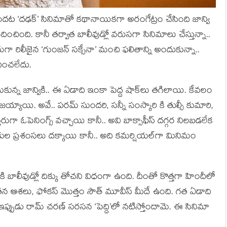
్ల కిందట ‘దఢక్’ సినిమాతో కథానాయికగా అరంగేట్రం చేసింది జాన్వి
చింది. కానీ తర్వాత బాలీవుడ్లో వరుసగా సినిమాలు చేస్తున్నా..
నేరుగా రిలీజైన ‘గుంజన్ సక్సేనా’ మంచి ఫలితాన్ని అందుకున్నా..
ందించలేదు.
సుకున్న జాన్వికి.. ఈ ఏడాది ఇంకా పెద్ద షాక్‌లు తగిలాయి. కేవలం
య్యాయి. అవే.. పరమ్ సుందరి, సన్నీ సంస్కారి కి తుల్సీ కుమారి,
రుగా ఓపెనింగ్స్ వచ్చాయి కానీ.. అవి బాక్సాఫీస్ దగ్గర నిలబడలేక
శకుల ప్రశంసలు దక్కాయి కానీ.. అది కమర్షియల్‌గా మినిమం
 బాలీవుడ్లో దిక్కు తోచని విధంగా ఉంది. దీంతో కొత్తగా హిందీలో
తన ఆశలు, ఫోకస్ మొత్తం సౌత్ మూవీస్ మీదే ఉంది. గత ఏడాది
్వి. ఇప్పుడు రామ్ చరణ్ సరసన ‘పెద్ది’లో నటిస్తోందామె. ఈ సినిమా