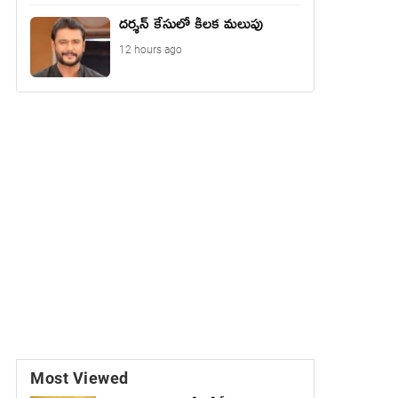
దర్శన్ కేసులో కీలక మలుపు
12 hours ago
Most Viewed