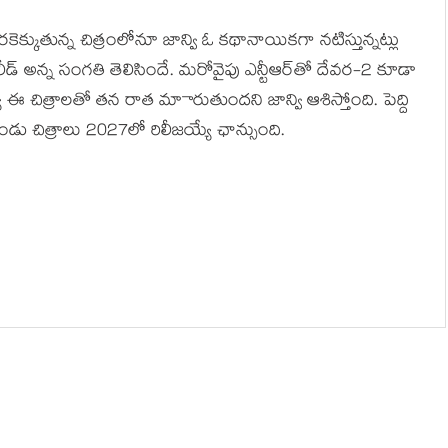
రకెక్కుతున్న చిత్రంలోనూ జాన్వి ఓ కథానాయికగా నటిస్తున్నట్లు
ీడ్ అన్న సంగతి తెలిసిందే. మరోవైపు ఎన్టీఆర్‌తో దేవర-2 కూడా
 ఈ చిత్రాలతో తన రాత మాారుతుందని జాన్వి ఆశిస్తోంది. పెద్ది
ెండు చిత్రాలు 2027లో రిలీజయ్యే ఛాన్సుంది.