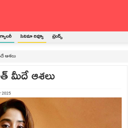
్యాలరీ
సినిమా రివ్యూ
ట్రెండ్స్
ీదే ఆశలు
త్ మీదే ఆశలు
r 2025