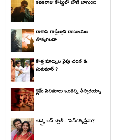
కనకరాజు కొట్టులో బోణీ బాగుంది
రాకాసి గాడ్జిల్లాని రామాయణ
తొక్కగలదా
కొత్త మార్పుల వైపు చరణ్ &
సుకుమార్ ?
క్రైమ్ సినిమాలు ఇంకెన్ని తీస్తారయ్యా
చెన్నై లవ్ స్టోరీ... ‘సమ్’తృప్తేనా?