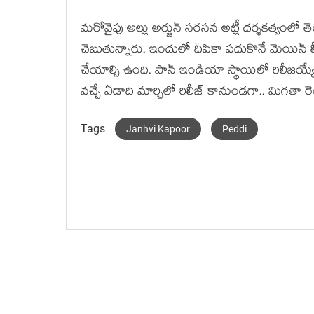
మరోవైపు అల్లు అర్జున్ సరసన అట్లీ దర్శకత్వంలో తె
చెబుతున్నారు. ఇందులో దీపికా పదుకొనే మెయిన్ ల
చేయాల్సి ఉంది. పాన్ ఇండియా స్థాయిలో రిలీజయ్యే
వచ్చే ఏడాది మార్చిలో రిలీజ్ కానుండగా.. మిగతా ర
Tags
Janhvi Kapoor
Peddi