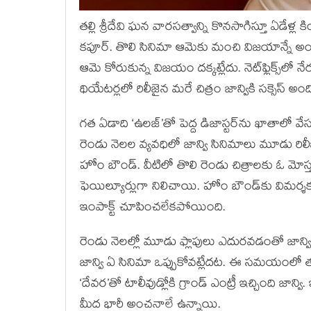
తల్లి శ్రీదేవి ఘన వారసత్వాన్ని కొనసాగిస్తూ ఏడేళ
కపూర్. తొలి సినిమా ఆమెకు మంచి విజయాన్నే అందిం
ఆమె కోరుకున్న విజయం దక్కట్లేదు. నెట్‌ఫ్లిక్స్‌లో 
థియేటర్లలో రిలీజైన మరే చిత్రం జాన్వికి సక్సెస్ అ
గత ఏడాది ‘ఉలజ్’తో పెద్ద డిజాస్టర్‌ను ఖాతాలో వే
రెండు నెలల వ్యవధిలో జాన్వి సినిమాలు మూడు రిలీజ
హోం బౌండ్. వీటిలో తొలి రెండు చిత్రాలకు ఓ మోస్త
ఫెయిల్యూర్లుగా నిలిచాయి. హోం బౌండ్‌కు విమర్
ఇంపాక్ట్ చూపించలేకపోయింది.
రెండు నెలల్లో మూడు ఫ్లాపులు ఎదురవడంతో జాన్వికి
జాన్వి ఏ సినిమా ఒప్పుకోవట్లేదట. ఈ సమయంలో 
‘దేవర’తో టాలీవుడ్లోకి గ్రాండ్ ఎంట్రీ ఇచ్చింది జాన
మీద భారీ అంచనాలే ఉన్నాయి.