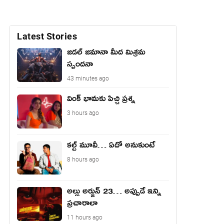
Latest Stories
జడల్ జమానా మీద మిశ్రమ
స్పందనా
43 minutes ago
వింక్ భామకు పిచ్చి ప్రశ్న
3 hours ago
కల్ట్ మూవీ… ఏదో అనుకుంటే
8 hours ago
అల్లు అర్జున్ 23… అప్పుడే ఇన్ని
ప్రచారాలా
11 hours ago