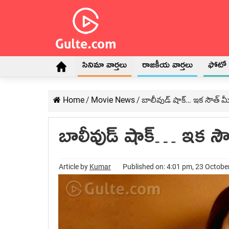
సినిమా వార్తలు
రాజకీయ వార్తలు
ఫోటో గ
Home
/
Movie News
/
బాలీవుడ్ షాక్… ఇక సౌత్ మ
బాలీవుడ్ షాక్… ఇక సౌ
Article by
Kumar
Published on: 4:01 pm, 23 Octobe