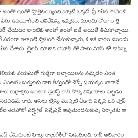
ా అంతో ఇంతో హైలైటయ్యింది బ్యూటీ ఒక్కటే. ప్రీ రిలీజ్ ఈవెంట్
 పేరు ఉపయోగించి ఎలివేషన్లు ఇవ్వడం, ముందు రోజు రాత్రి
 షో ఆఫర్ చేయడం లాంటివి అంతో ఇంతో బజ్ అయితే తీసుకొచ్చాయి.
ిసిటీ పరంగా ఇలాంటి ప్లానింగ్ చేసుకున్నారు. ఓజికి వారం ముందు
ిలీజ్ చేశారు. ట్రైలర్ చూశాక యూత్ తో పాటు మాస్ లో కాసిన్ని
లిసి తెలియని వయసులో గుడ్డిగా అబ్బాయిలను నమ్మడం ఎంత
 ఎంతటి విపత్తులకు దారి తీస్తుందో చెప్పే ప్రయత్నం బాగానే
ాటు కుర్రాళ్లకు అంతగా డైజెస్ట్ కానీ కొన్ని విషయాలు పెట్టడం
ా నడవడమే కాదు అసలు ట్విస్టు మొన్నటి ఏడాది వచ్చిన ఒక ఫ్లాప్
 బేబీ తరహాలో సర్ప్రైజ్ సెన్సేషన్ అవుతుందనుకున్న నిర్మాతకు ఆ
ఈవెన్ చేసుకుంటే హిట్టు క్యాటగిరీలో పడుతుంది. కానీ ఆదివారం