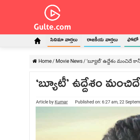
సినిమా వార్తలు
రాజకీయ వార్తలు
ఫోటో గ
Home
/
Movie News
/
‘బ్యూటీ’ ఉద్దేశం మంచిదే కాన
‘బ్యూటీ’ ఉద్దేశం మంచిదే
Article by
Kumar
Published on: 6:27 am, 22 Septe