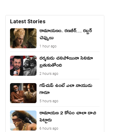
Latest Stories
రామాయ‌ణం.. ర‌ణ‌బీర్… ర‌బ్బ‌ర్
చెప్పులు
1 hour ago
దర్శకుడు చనిపోయినా సినిమా
బ్రతుకుతోంది
2 hours ago
గప్‌చుప్ ఉంటే ఎలా నాయుడు
గారూ
5 hours ago
రామాయణ 2 కోసం చాలా దాచి
పెట్టారు
6 hours ago