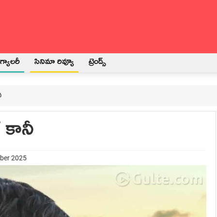
్యాలరీ
సినిమా రివ్యూ
ట్రెండ్స్
ీ
 కానీ
mber 2025