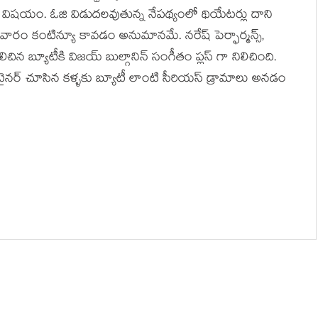
ే విషయం. ఓజి విడుదలవుతున్న నేపథ్యంలో థియేటర్లు దాని
 వారం కంటిన్యూ కావడం అనుమానమే. నరేష్ పెర్ఫార్మన్స్,
చిన బ్యూటీకి విజయ్ బుల్గానిన్ సంగీతం ప్లస్ గా నిలిచింది.
 టైనర్ చూసిన కళ్ళకు బ్యూటీ లాంటి సీరియస్ డ్రామాలు అనడం