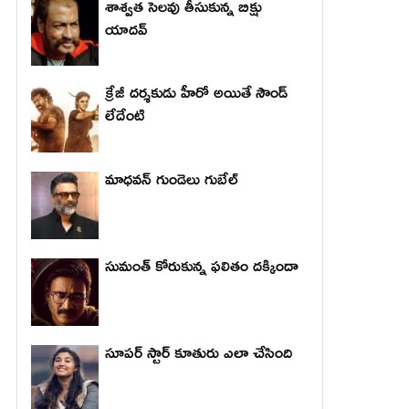
శాశ్వత సెలవు తీసుకున్న బిక్షు
యాదవ్
క్రేజీ దర్శకుడు హీరో అయితే సౌండ్
లేదేంటి
మాధ‌వ‌న్ గుండెలు గుబేల్‌
సుమంత్ కోరుకున్న ఫలితం దక్కిందా
సూపర్ స్టార్ కూతురు ఎలా చేసింది