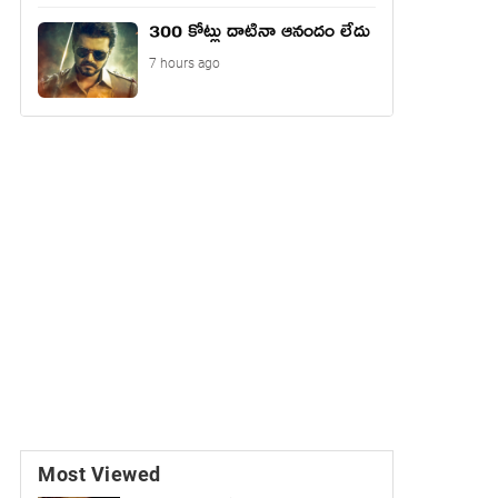
300 కోట్లు దాటినా ఆనందం లేదు
7 hours ago
Most Viewed