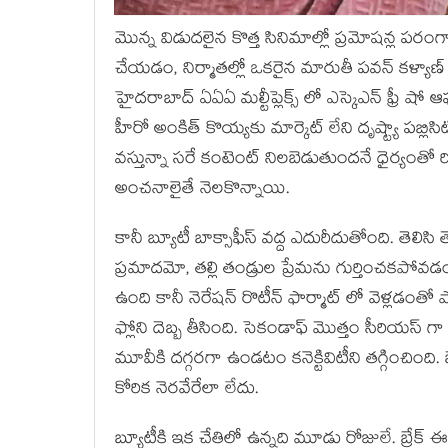
మొన్న విడుదలైన కొత్త సినిమాల్లో ప్రమోషన్ల పరంగ
చేయడం, నిర్మాతల్లో ఒకరైన మారుతీ పవన్ కళ్యాణ్
హైదరాబాద్ ఏఏఏ మల్టీప్లెక్స్ లో ఎస్కెఎన్ ఫ్రీ
హీరో అంకిత్ కొయ్యకు మార్కెట్ లేని దృష్ట్యా పబ్ల
వస్తున్నా సరే కంటెంట్ నిలబెడుతుందనే ధైర్యంతో ర
అంచనాలైతే నెలకొన్నాయి.
కానీ బ్యూటీ బాక్సాఫీస్ వద్ద ఎదురీదుతోంది. తె
ప్రమాదమో, తల్లి తండ్రుల ప్రేమను గుర్తించకపోవడం
ఉంది కానీ నెరేషన్ రొటీన్ ఫార్మాట్ లో వెళ్లడంతో ప
ఫ్లోని దెబ్బ తీసింది. సెకండాఫ్ మొత్తం సీరియస్ గ
మూవీకి దగ్గరగా ఉండటం కనెక్టివిటీని తగ్గించింది.
కోరిక నెరవేరేలా లేదు.
బ్యూటీకి ఇక చేతిలో ఉన్నది మూడు రోజులే. బ్రేక్ 