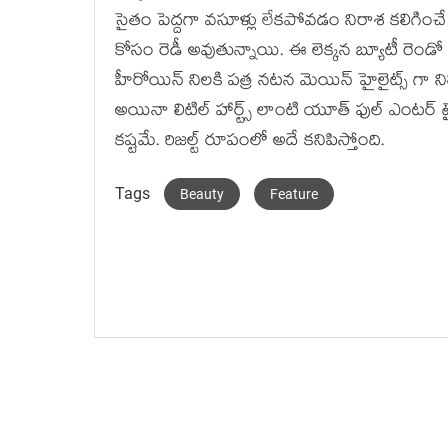
సైతం పెద్దగా వసూళ్లు లేకపోవడం నిరాశ కలిగించ
కోసం రెడీ అవుతున్నాయి. ఈ లెక్కన బ్యూటీ రెండో
హీరోయిన్ నిలకి పత్ర నటన మెయిన్ హైలైట్స్ గా నిలి
అయినా లిటిల్ హార్ట్స్ లాంటి యూత్ ఫుల్ ఎంటర్
కష్టమే. రిజల్ట్ రూపంలో అదే కనిపిస్తోంది.
Tags
Beauty
Feature