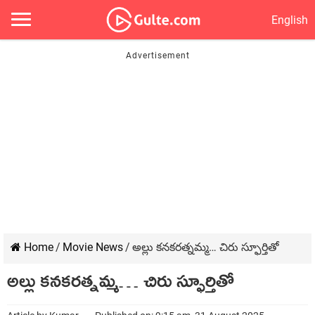
English
Home
/
Movie News
/
అల్లు క‌న‌క‌ర‌త్న‌మ్మ‌… చిరు స్ఫూర్తితో
అల్లు క‌న‌క‌ర‌త్న‌మ్మ‌… చిరు స్ఫూర్తితో