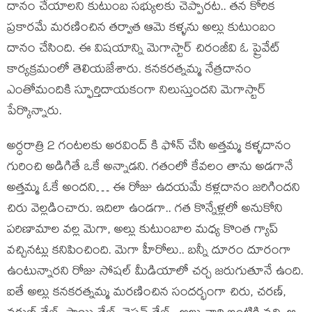
దానం చేయాలని కుటుంబ సభ్యులకు చెప్పారట‌.. త‌న‌ కోరిక
ప్ర‌కార‌మే మరణించిన తర్వాత ఆమె కళ్ళను అల్లు కుటుంబం
దానం చేసింది. ఈ విషయాన్ని మెగాస్టార్ చిరంజీవి ఓ ప్రైవేట్
కార్యక్రమంలో తెలియజేశారు. క‌న‌క‌ర‌త్న‌మ్మ‌ నేత్ర‌దానం
ఎంతోమందికి స్ఫూర్తిదాయకంగా నిలుస్తుందని మెగాస్టార్
పేర్కొన్నారు.
అర్ధరాత్రి 2 గంటలకు అరవింద్ కి ఫోన్ చేసి అత్తమ్మ కళ్ళదానం
గురించి అడిగితే ఒకే అన్నాడని. గతంలో కేవలం తాను అడగానే
అత్తమ్మ ఓకే అంద‌ని… ఈ రోజు ఉదయమే కళ్లదానం జరిగిందని
చిరు వెల్ల‌డించారు. ఇదిలా ఉండ‌గా.. గ‌త కొన్నేళ్ల‌లో అనుకోని
ప‌రిణామాల వ‌ల్ల మెగా, అల్లు కుటుంబాల మ‌ధ్య కొంత గ్యాప్
వ‌చ్చిన‌ట్లు క‌నిపించింది. మెగా హీరోలు.. బ‌న్నీ దూరం దూరంగా
ఉంటున్నారని రోజు సోషల్ మీడియాలో చర్చ జరుగుతూనే ఉంది.
ఐతే అల్లు క‌న‌క‌ర‌త్నమ్మ మ‌ర‌ణించిన సంద‌ర్భంగా చిరు, చ‌ర‌ణ్‌,