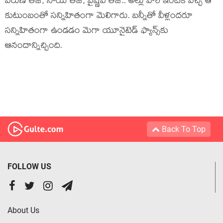
వ‌రుణ్ తేజ్, సాయి తేజ్, వైష్ణ‌వ్ తేజ్.. అల్లు వారి ఇంటికి వ‌చ్చి ఆ
కుటుంబంతో స‌న్నిహితంగా మెలిగారు. బ‌న్నీతో వీళ్లంద‌రూ
స‌న్నిహితంగా ఉండ‌డం మెగా యూనైటెడ్ ఫ్యాన్స్‌కు
ఆనందాన్నిచ్చింది.
Back To Top
FOLLOW US
About Us