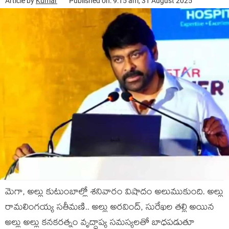
Article by
Kumar
Published on: 9:15 am, 31 August 2025
మెగా, అల్లు కుటుంబాల్లో శ‌నివారం విషాదం అలుముకుంది. అల్లు
రామలింగయ్య స‌తీమ‌ణి.. అల్లు అర‌వింద్, సురేఖ‌ల త‌ల్లి అయిన
అల్లు అల్లు కనకరత్నం వృద్ధాప్య సమస్యలతో బాధపడుతూ