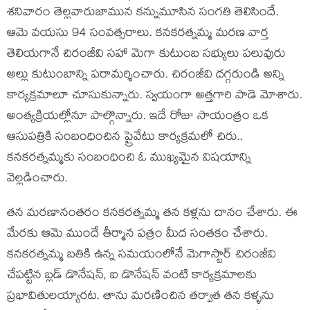
శనివారం తెల్లవారుజామున‌ కన్నుమూసిన సంగతి తెలిసిందే.
ఆమె వ‌య‌సు 94 సంవ‌త్స‌రాలు. క‌న‌క‌ర‌త్న‌మ్మ మ‌ర‌ణ వార్త
తెలియ‌గానే చిరంజీవి స‌హా మెగా కుటుంబ స‌భ్యులు ప‌లువురు
అల్లు కుటుంబాన్ని ప‌రామ‌ర్శించారు. చిరంజీవి ద‌గ్గ‌రుండి అన్ని
కార్య‌క్ర‌మాలూ చూసుకున్నారు. స్వ‌యంగా అత్త‌గారి పాడె మోశారు.
అంత్య‌క్రియ‌ల్లోనూ పాల్గొన్నారు. ఇదే రోజు సాయంత్రం ఒక
ఆసుప‌త్రికి సంబంధించిన ప్రైవేటు కార్య‌క్ర‌మ‌లో చిరు..
క‌న‌క‌ర‌త్న‌మ్మ‌కు సంబంధించి ఓ ముఖ్య‌మైన విష‌యాన్ని
వెల్లడించారు.
త‌న మ‌ర‌ణానంత‌రం క‌న‌క‌ర‌త్నమ్మ త‌న క‌ళ్ల‌ను దానం చేశారు. ఈ
మేర‌కు ఆమె ముందే తీర్మాన ప‌త్రం మీద సంత‌కం చేశారు.
క‌న‌క‌ర‌త్న‌మ్మ బ‌తికి ఉన్న సమయంలోనే మెగాస్టార్ చిరంజీవి
చేపట్టిన బ్లడ్ డొనేషన్, ఐ డొనేషన్ వంటి కార్యక్రమాలకు
ప్రభావితులయ్యారట‌. తాను మరణించిన తర్వాత తన కళ్ళను