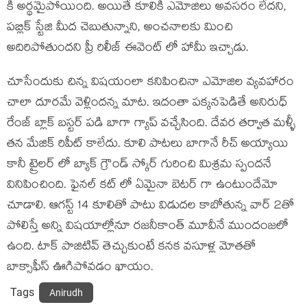
కి అర్థమైపోయింది. అయితే కూలికి ఎమోజిలు అవసరం లేదని,
పబ్లిక్ స్టేజి మీద చెబుతున్నాని, అంచనాలకు మించి
అదిరిపోతుందని ప్రీ రిలీజ్ ఈవెంట్ లో హామీ ఇచ్చాడు.
చూసేందుకు చిన్న విషయంలా కనిపించినా ఎమోజిల వ్యవహారం
చాలా దూరమే వెళ్లిందన్న మాట. ఇదంతా పక్కనపెడితే అనిరుధ్
రేంజ్ బ్లాక్ బస్టర్ పడి బాగా గ్యాప్ వచ్చేసింది. దేవర తర్వాత మళ్ళీ
తన మేజిక్ రిపీట్ కాలేదు. కూలి పాటలు బాగానే రీచ్ అయ్యాయి
కానీ ట్రైలర్ లో బ్యాక్ గ్రౌండ్ స్కోర్ గురించి మిశ్రమ స్పందనే
వినిపించింది. ఫైనల్ కట్ లో ఏమైనా బెటర్ గా ఉంటుందేమో
చూడాలి. ఆగస్ట్ 14 కూలితో పాటు విడుదల కాబోతున్న వార్ 2తో
పోలిస్తే అన్ని విషయాల్లోనూ రజనీకాంత్ మూవీనే ముందంజలో
ఉంది. టాక్ పాజిటివ్ తెచ్చుకుంటే కనక వసూళ్ల మోతతో
బాక్సాఫీస్ ఊగిపోవడం ఖాయం.
Tags
Anirudh