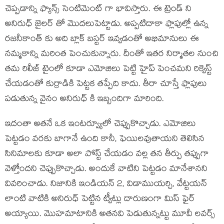
చెప్పడాన్ని ఫ్యాన్స్ సెంటిమెంట్ గా భావిస్తారు. ఈ ట్రెండ్ ని
అనిరుధ్ జైలర్ తో మొదలుపెట్టాడు. అప్పటిదాకా ఫ్లాపుల్లో ఉన్న
రజనీకాంత్ కు అది బ్లాక్ బస్టర్ ఇవ్వడంతో అభిమానులు ఈ
నమ్మకాన్ని మరింత పెంచుకున్నారు. దీంతో ఇతర నిర్మాతల నుంచి
తమ రిలీజ్ టైంలో కూడా ఎమోజిలు పెట్టి హైప్ పెంచమని రిక్వెస్ట్
చేయడంతో కుర్రాడికి పెట్టక తప్పేది కాదు. తీరా చూస్తే ఫ్లాపులు
పడుతున్న వైనం అనిరుధ్ కి ఇబ్బందిగా మారింది.
ఇదంతా అతనే ఒక ఇంటర్వ్యూలో చెప్పుకొచ్చాడు. ఎమోజిలు
పెట్టడం వరకు బాగానే ఉంది కానీ, ఫెయిలవుతాయని తెలిసిన
సినిమాలకు కూడా అలా పోస్ట్ చేయడం వల్ల తన తీర్పు తప్పుగా
వెళ్తోందని చెప్పుకొచ్చాడు. అందుకే వాటిని పెట్టడం మానేశానని
వివరించాడు. నిజానికి ఇండియన్ 2, విడాముయర్చి, వేట్టయన్
లాంటి వాటికి అనిరుధ్ పెట్టిన ట్వీట్లు దారుణంగా మిస్ ఫైర్
అయ్యాయి. మొహమాటానికి అతనవి పెడుతున్నట్టు మూవీ లవర్స్