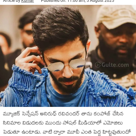
Article by
Kumar
Published on: 11:00 am, 5 August 2025
మ్యూజిక్ సెన్సేషన్ అనిరుధ్ రవిచందర్ తాను కంపోజ్ చేసిన
సినిమాల విడుదలకు ముందు సోషల్ మీడియాలో ఎమోజిలు
పెడుతూ ఉంటాడు. వాటి ద్వారా మూవీ ఎంత పెద్ద హిట్టవుతుందో