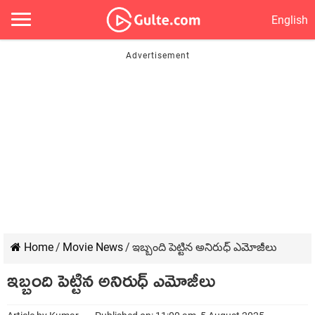
English
Home
/
Movie News
/
ఇబ్బంది పెట్టిన అనిరుధ్ ఎమోజీలు
ఇబ్బంది పెట్టిన అనిరుధ్ ఎమోజీలు