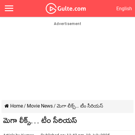
English
Home
/
Movie News
/
మెగా లీక్స్… టీం సీరియస్
మెగా లీక్స్… టీం సీరియస్