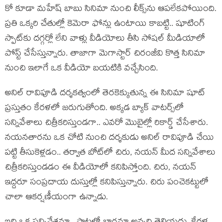
కో కూడా మహేష్ బాబు సినిమా నుంచి లీక్స్‌ను ఆపలేకపోయింది.
ప్రతి ఒక్కరి చేతుల్లో కెమెరా ఫోన్లు ఉంటాయి కాబట్టి.. షూటింగ్
స్పాట్‌కు దగ్గర్లో లేని వాళ్లు వీడియోలు తీసి సోషల్ మీడియాలో
పోస్ట్ చేసేస్తున్నారు. తాజాగా మెగాస్టార్ చిరంజీవి కొత్త సినిమా
నుంచి ఇలాగే ఒక వీడియో బయటికి వచ్చేసింది.
అనిల్ రావిపూడి దర్శకత్వంలో తెరకెక్కుతున్న ఈ సినిమా షూట్
ప్రస్తుతం కేరళలో జరుగుతోంది. అక్కడ బ్యాక్ వాటర్స్‌లో
సన్నివేశాలు చిత్రీకరిస్తుండగా.. ఎవరో మొబైల్లో రికార్డ్ చేసేశారు.
నయనతారను ఒక చోటి నుంచి దర్శకుడు అనిల్ రావిపూడి చేయి
పట్టి తీసుకెళ్లడం.. తర్వాత బోట్‌లో చిరు, నయన్ మీద సన్నివేశాలు
చిత్రీకరిస్తుండడం ఈ వీడియోలో కనిపిస్తోంది. చిరు, నయన్
ఇద్దరూ సంప్రదాయ దుస్తుల్లో కనిపిస్తున్నారు. చిరు పంచెకట్టులో
చాలా ఆకర్షణీయంగా ఉన్నాడు.