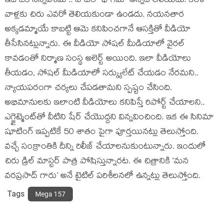
ఇది ఒక సన్నివేశమా.. పాటలో భాగమా అన్నది తెలియదు. కేరళ
వాళ్లకు చిరు ఎవరో తెలియకుండా ఉండదు. నయనతార
అక్కడమ్మాయే కాబట్టి ఆమె కనిపించగానే ఆసక్తితో వీడియో
తీసేసినట్లున్నారు. ఈ వీడియో సోషల్ మీడియాలో వైరల్
కావడంతో నిర్మాణ సంస్థ అలెర్ట్ అయింది. ఇలా వీడియోలు
తీయడం, సోషల్ మీడియాలో సర్క్యులేట్ చేయడం నేరమని..
న్యాయపరంగా చర్యలు చేపడతామని స్పష్టం చేసింది.
అభిమానులకు ఇలాంటి వీడియోలు కనిపిస్తే రిపోర్ట్ చేయాలని..
ఎగ్జైట్మెంట్‌‌తో వీటిని షేర్ చేయొద్దని విన్నవించింది. ఇక ఈ సినిమా
షూటింగ్ ఇప్పటికే 50 శాతం పైగా పూర్తయినట్లు తెలుస్తోంది.
వచ్చే సంక్రాంతికి దీన్ని రిలీజ్ చేయాలనుకుంటున్నారు. ఇందులో
చిరు డ్రిల్ మాస్టర్ పాత్ర పోషిస్తున్నారట. ఈ చిత్రానికి ‘మన
వరప్రసాద్ గారు’ అనే టైటిల్ పరిశీలనలో ఉన్నట్లు తెలుస్తోంది.
Tags
Mega 157