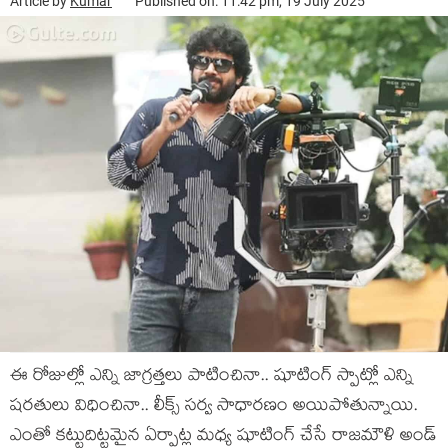
Article by
Kumar
Published on: 11:42 pm, 19 July 2025
ఈ రోజుల్లో ఎన్ని జాగ్రత్తలు పాటించినా.. షూటింగ్ స్పాట్లో ఎన్ని
షరతులు విధించినా.. లీక్స్ సర్వ సాధారణం అయిపోతున్నాయి.
ఎంతో కట్టుదిట్టమైన ఏర్పాట్ల మధ్య షూటింగ్ చేసే రాజమౌళి అండ్