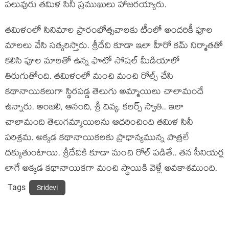
పలువురు తమిళ సినీ ప్రముఖులు హాజరయ్యారు.
తమిళంలో సినిమాల ప్రారంభోత్సవాలకు టీంలో అందరికీ పూల
మాలలు వేసి సత్కరిస్తారు. శ్రీదేవి కూడా ఇలా హీరో కమ్ నిర్మాతతో
కలిసి పూల మాలతో ఉన్న ఫొటో సోషల్ మీడియాలో
తిరుగుతోంది. తమిళంలో మంచి మంచి రోల్స్ చేసి
కథానాయికలుగా స్థిరపడ్డ తెలుగు అమ్మాయిలు చాలామందే
ఉన్నారు. అంజలి, ఆనంది, శ్రీ దివ్య, కలర్స్ స్వాతి.. ఇలా
చాలామంది తెలుగమ్మాయిలను ఆదరించింది తమిళ సినీ
పరిశ్రమ. అక్కడ కథానాయికలకు ప్రాధాన్యమున్న పాత్రలే
దక్కుతుంటాయి. శ్రీదేవికి కూడా మంచి రోల్ పడితే.. తన సీనియర్ల
లాగే అక్కడ కథానాయికగా మంచి స్థాయికి వెళ్లే అవకాశముంది.
Tags
Sridevi