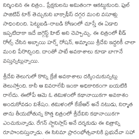
నిర్మించిన ఈ చిత్రం.. ప్రేక్షకులను అమితంగా ఆకట్టుకుంది. ఫుల్
పాజిటివ్ టాక్ తెచ్చుకుని బాక్సాఫీస్ దగ్గర మంచి వసూళ్లు
సాధించింది. పెట్టుబడి-రాబడి కోణంలో చూస్తే ఈ ఏడాది
ఇప్పటిదాకా ఇదే బిగ్గెస్ట్ హిట్ అని చెప్పొచ్చు. ఈ చిత్రంలో లీడ్
రోల్స్ చేసిన అబ్బాయి హర్ష్ రోషన్, అమ్మాయి శ్రీదేవి ఇద్దరికీ చాలా
మంచి పేరొచ్చింది. దాంతో పాటే అవకాశాలు కూడా బాగానే
వస్తున్నట్లున్నాయి.
శ్రీదేవి తెలుగులో కొన్ని క్రేజీ అవకాశాలు దక్కించుకున్నట్లు
తెలుస్తోంది. కానీ ఆ వివరాలేవీ ఇంకా అధికారికంగా బయటికి
రాలేదు. ఈలోపే ఆమె ఓ తమిళంలో కథానాయికగా అవకాశం
అందుకోవడం విశేషం. తమిళంలో కేజేఆర్ అనే నటుడు, నిర్మాత
తాను తీయబోతున్న కొత్త చిత్రంలో శ్రీదేవిని కథానాయికగా
ఎంచుకున్నాడు. రేగన్ స్టానిస్లాస్ అనే దర్శకుడు ఈ చిత్రాన్ని
రూపొందిస్తున్నాడు. ఈ సినిమా ప్రారంభోత్సవానికి ప్రభుదేవా సహా