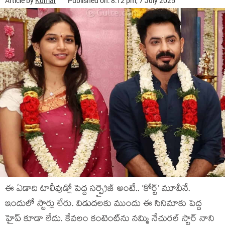
Article by
Kumar
Published on: 8:12 pm, 7 July 2025
ఈ ఏడాది టాలీవుడ్లో పెద్ద సర్ప్రైజ్ అంటే.. ‘కోర్ట్’ మూవీనే.
ఇందులో స్టార్లు లేరు. విడుదలకు ముందు ఈ సినిమాకు పెద్ద
హైప్ కూడా లేదు. కేవలం కంటెంట్‌ను నమ్మి నేచురల్ స్టార్ నాని