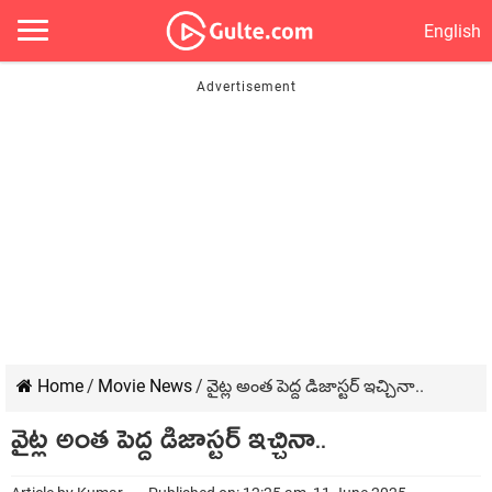
English
Home
/
Movie News
/
వైట్ల అంత పెద్ద డిజాస్టర్ ఇచ్చినా..
వైట్ల అంత పెద్ద డిజాస్టర్ ఇచ్చినా..