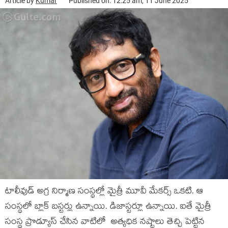
Article by
Kumar
Published on: 12:25 am, 11 June 2025
టాలీవుడ్ అగ్ర నిర్మాణ సంస్థల్లో మైత్రీ మూవీ మేకర్స్ ఒకటి. ఆ
సంస్థలో బ్లాక్ బస్టర్లు ఉన్నాయి. డిజాస్టర్లూ ఉన్నాయి. ఐతే మైత్రీ
సంస్థ ప్రొడ్యూస్ చేసిన వాటిలో అత్యధిక నష్టాలు తెచ్చి పెట్టిన