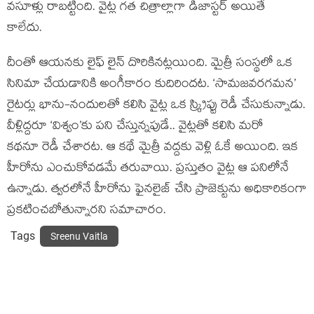
వసూళ్లు రాబట్టింది. వైట్ల గత చిత్రాల్లాగా డిజాస్టర్ అయితే
కాలేదు.
దీంతో ఆయనకు లైఫ్ లైన్ దొరికినట్లయింది. మైత్రీ సంస్థలో ఒక
సినిమా చేయడానికి అంగీకారం కుదిరిందట. ‘సామజవరగమన’
రైటర్లు భాను-నందులతో కలిసి వైట్ల ఒక స్క్రిప్టు రెడీ చేసుకున్నాడు.
వీళ్లిద్దరూ ‘విశ్వం’కు పని చేస్తున్నపుడే.. వైట్లతో కలిసి మరో
కథనూ రెడీ చేశారట. ఆ కథే మైత్రీ వద్దకు వెళ్లి ఓకే అయింది. ఇక
హీరోను ఎంచుకోవడమే తరువాయి. ప్రస్తుతం వైట్ల ఆ పనిలోనే
ఉన్నాడు. త్వరలోనే హీరోను ఫైనలైజ్ చేసి ప్రాజెక్టును అధికారికంగా
ప్రకటించబోతున్నారని సమాచారం.
Tags
Sreenu Vaitla