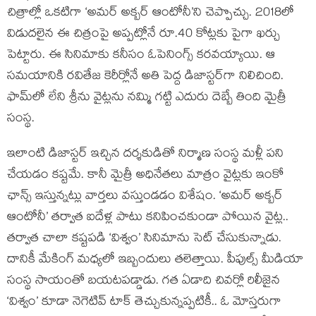
చిత్రాల్లో ఒకటిగా ‘అమర్ అక్బర్ ఆంటోనీ’ని చెప్పొచ్చు. 2018లో
విడుదలైన ఈ చిత్రంపై అప్పట్లోనే రూ.40 కోట్లకు పైగా ఖర్చు
పెట్టారు. ఈ సినిమాకు కనీసం ఓపెనింగ్స్ కరవయ్యాయి. ఆ
సమయానికి రవితేజ కెరీర్లోనే అతి పెద్ద డిజాస్టర్‌గా నిలిచింది.
ఫామ్‌లో లేని శ్రీను వైట్లను నమ్మి గట్టి ఎదురు దెబ్బే తింది మైత్రీ
సంస్థ.
ఇలాంటి డిజాస్టర్ ఇచ్చిన దర్శకుడితో నిర్మాణ సంస్థ మళ్లీ పని
చేయడం కష్టమే. కానీ మైత్రీ అధినేతలు మాత్రం వైట్లకు ఇంకో
ఛాన్స్ ఇస్తున్నట్లు వార్తలు వస్తుండడం విశేషం. ‘అమర్ అక్బర్
ఆంటోనీ’ తర్వాత ఐదేళ్ల పాటు కనిపించకుండా పోయిన వైట్ల..
తర్వాత చాలా కష్టపడి ‘విశ్వం’ సినిమాను సెట్ చేసుకున్నాడు.
దానికీ మేకింగ్ మధ్యలో ఇబ్బందులు తలెత్తాయి. పీపుల్స్ మీడియా
సంస్థ సాయంతో బయటపడ్డాడు. గత ఏడాది చివర్లో రిలీజైన
‘విశ్వం’ కూడా నెగెటివ్ టాక్ తెచ్చుకున్నప్పటికీ.. ఓ మోస్తరుగా