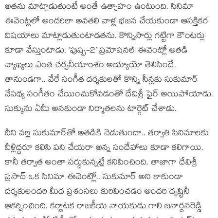
అతను మాట్లాడుతుంటే అంతే ఉత్సాహం ఉంటుంది. సినిమా
ఈవెంట్లలో అందరిలా అవతలి వాళ్ల భజన చేయకుండా ఆసక్తికర
విషయాలు మాట్లాడుతుంటాడతను. కొన్నిసార్లు గట్టిగా కౌంటర్లు
కూడా వేస్తుంటాడు. ‘పుష్ప-2’ ప్రమోషనల్ ఈవెంట్లో అతడి
వ్యాఖ్యలు ఎంత చర్చనీయాంశం అయ్యాయో తెలిసిందే.
తానుండగా.. వేరే సంగీత దర్శకులతో కొన్ని సీన్లకు సుకుమార్
నేపథ్య సంగీతం చేయించుకోవడంతో దేవిశ్రీ ఫైర్ అయిపోయాడు.
సుక్కును ఏమీ అనకుండా నిర్మాతలను టార్గెట్ చేశాడు.
దీని వల్ల సుకుమార్‌తో అతడికి చెడుతుందా.. తర్వాతి సినిమాలకు
వీళ్లిద్దరూ కలిసి పని చేయరా అన్న సందేహాలు కూడా కలిగాయి.
కానీ తర్వాత అంతా సర్దుకున్నట్లే కనిపించింది. తాజాగా దేవిశ్రీ
ప్రసాద్ ఒక సినిమా ఈవెంట్లో.. సుకుమార్ అని కాకుండా
దర్శకులందరి మీద ప్రశంసలు కురిపించడం అందరి దృష్టినీ
ఆకర్షించింది. కర్ణాటక రాజకీయ నాయకుడు గాలి జనార్దనరెడ్డి