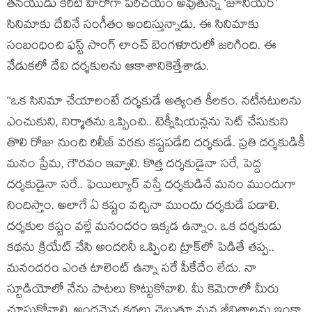
తనయుడు కిరీటి హీరోగా పరిచయం అవుతున్న ‘జూనియర్’
సినిమాకు దేవినే సంగీతం అందిస్తున్నాడు. ఈ సినిమాకు
సంబంధించి ఫస్ట్ సాంగ్ లాంచ్ బెంగళూరులో జరిగింది. ఈ
వేడుకలో దేవి దర్శకులను ఆకాశానికెత్తేశాడు.
‘‘ఒక సినిమా చేయాలంటే దర్శకుడే అత్యంత కీలకం. నటీనటులను
ఎంచుకుని, నిర్మాతను ఒప్పించి.. టెక్నీషియన్లను సెట్ చేసుకుని
తొలి రోజు నుంచి రిలీజ్ వరకు కష్టపడేది దర్శకుడే. ప్రతి దర్శకుడికీ
మనం ప్రేమ, గౌరవం ఇవ్వాలి. కొత్త దర్శకుడైనా సరే, పెద్ద
దర్శకుడైనా సరే.. ఫెయిల్యూర్ వస్తే దర్శకుడినే మనం ముందుగా
నిందిస్తాం. అలాగే ఏ కష్టం వచ్చినా ముందు దర్శకుడే పడాలి.
దర్శకుల కష్టం వల్లే మనందరం ఇక్కడ ఉన్నాం. ఒక దర్శకుడు
కథను క్రియేట్ చేసి అందరినీ ఒప్పించి ట్రాక్‌లో పెడితే తప్ప..
మనందరం ఎంత టాలెంట్ ఉన్నా సరే పీకేదేం లేదు. నా
స్టూడియోలో నేను పాటలు కొట్టుకోవాలి. మీ కెమెరాలో మీరు
చూసుకోవాలి. అందమైన కథలు చెబుతూ మన జీవితాలను ఇంకా