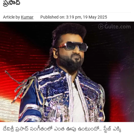
ప్రసాద్
Article by
Kumar
Published on: 3:19 pm, 19 May 2025
దేవిశ్రీ ప్రసాద్ సంగీతంలో ఎంత ఊపు ఉంటుందో.. స్టేజ్ ఎక్కి