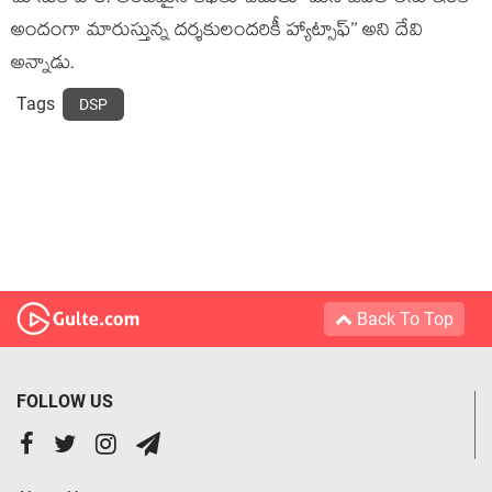
అందంగా మారుస్తున్న దర్శకులందరికీ హ్యాట్సాఫ్‌’’ అని దేవి
అన్నాడు.
Tags
DSP
Back To Top
FOLLOW US