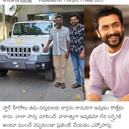
Article by
Kumar
Published on: 1:04 pm, 11 May 2025
స్టార్ హీరోలు తమ దర్శకులకు కార్లను కానుకగా ఇవ్వడం కొత్తేమి
కాదు. చాలా సార్లు చూసిందే. హఠాత్తుగా ఇవ్వడమో లేక సర్ప్రైజ్
అంటూ ముందే చెప్పకుండా ప్రెజెంట్ చేయడం ఎన్నోసార్లు