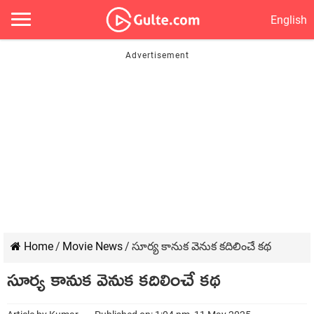
English
Home
/
Movie News
/
సూర్య కానుక వెనుక కదిలించే కథ
సూర్య కానుక వెనుక కదిలించే కథ