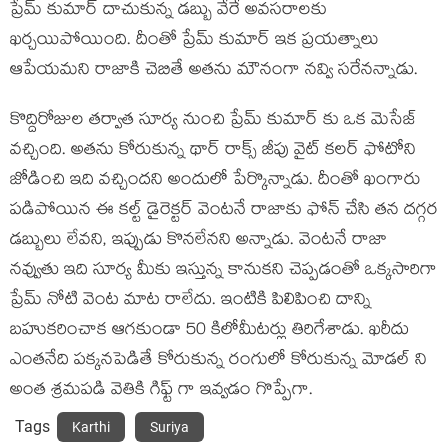
ప్రేమ్ కుమార్ దాచుకున్న డబ్బు వేరే అవసరాలకు
ఖర్చయిపోయింది. దీంతో ప్రేమ్ కుమార్ ఇక ప్రయత్నాలు
ఆపేయమని రాజాకి చెబితే అతను మౌనంగా నవ్వి సరేనన్నాడు.
కొద్దిరోజుల తర్వాత సూర్య నుంచి ప్రేమ్ కుమార్ కు ఒక మెసేజ్
వచ్చింది. అతను కోరుకున్న థార్ రాక్స్ జీపు వైట్ కలర్ ఫోటోని
జోడించి ఇది వచ్చిందని అందులో పేర్కొన్నాడు. దీంతో ఖంగారు
పడిపోయిన ఈ కల్ట్ డైరెక్టర్ వెంటనే రాజాకు ఫోన్ చేసి తన దగ్గర
డబ్బులు లేవని, ఇప్పుడు కొనలేనని అన్నాడు. వెంటనే రాజా
నవ్వుతు ఇది సూర్య మీకు ఇస్తున్న కానుకని చెప్పడంతో ఒక్కసారిగా
ప్రేమ్ నోటి వెంట మాట రాలేదు. ఇంటికి పిలిపించి దాన్ని
బహుకరించాక ఆగకుండా 50 కిలోమీటర్లు తిరిగేశాడు. ఖరీదు
ఎంతనేది పక్కనపెడితే కోరుకున్న రంగులో కోరుకున్న మోడల్ ని
అంత శ్రమపడి వెతికి గిఫ్ట్ గా ఇవ్వడం గొప్పేగా.
Tags
Karthi
Suriya