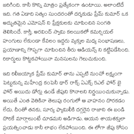
జరిగింది. కానీ కొన్ని మాత్రం ప్రత్యేకంగా ఉంటాయి. అలాంటిదే
ఇది. గత ఏడాది సత్యం సుందరంతో దర్శకుడు ప్రేమ్ కుమార్ ఒక
అద్భుతమైన ఎమోషన్ ని ప్రేక్షకులకు చూపించిన సంగతి
తెలిసిందే. కార్తీ, అరవింద్ స్వామి కలయికలో కమర్షియల్
హంగులు లేకుండా కేవలం ఇద్దరు వ్యక్తుల మధ్య సంభాషణలు,
ప్రయాణాన్ని గొప్పగా చూపించిన తీరు ఆడియన్స్ ని కట్టిపడేసింది.
రికార్డులు కొట్టకపోయినా మనసులను గెలుచుకుంది.
ఇది రిలీజయ్యాక ప్రేమ్ కుమార్ తాను ఎప్పటి నుంచో లక్ష్యంగా
పెట్టుకున్న మహేంద్ర కంపెనీ థార్ రాక్స్ ఏఎక్స్ 5ఎల్ ఫోర్ బై
ఫోర్ అయిదు డోర్లు ఉండే జీపుని కొనాలని నిర్ణయించుకున్నాడు.
అయితే ఎంత వెతికినా తెలుపు రంగులో ఆ వాహనం దొరకడం
లేదు. దీంతో తనకు, సూర్య ఫ్యామిలీకి దగ్గరైన రాజాని ఈ బండి
దొరికే మార్గాలుంటే చూడమని అడిగాడు. ఆయన శాయశక్తులా
ప్రయత్నించాడు కానీ లాభం లేకపోయింది. ఈ లోగా జీపు కోసం