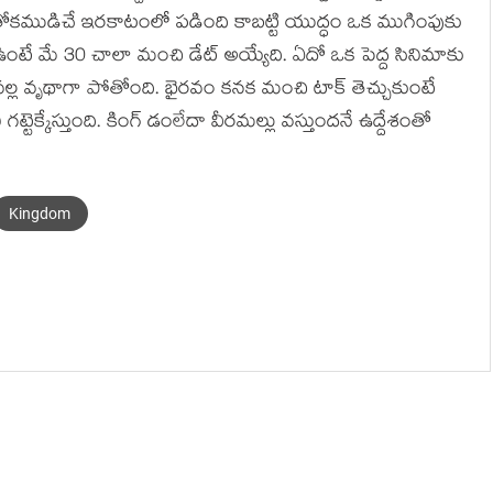
్థాన్ తోకముడిచే ఇరకాటంలో పడింది కాబట్టి యుద్ధం ఒక ముగింపుకు
టే మే 30 చాలా మంచి డేట్ అయ్యేది. ఏదో ఒక పెద్ద సినిమాకు
్ల వృథాగా పోతోంది. భైరవం కనక మంచి టాక్ తెచ్చుకుంటే
గట్టెక్కేస్తుంది. కింగ్ డంలేదా వీరమల్లు వస్తుందనే ఉద్దేశంతో
Kingdom