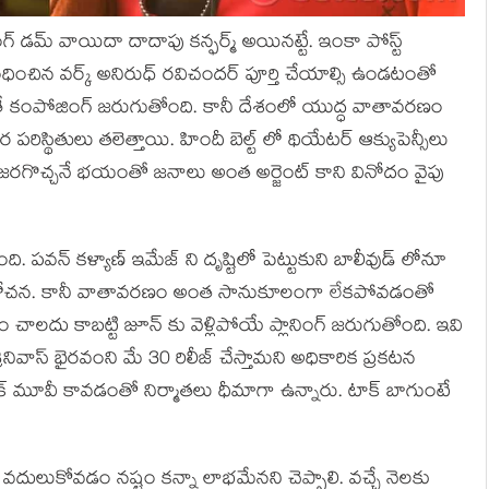
ింగ్ డమ్ వాయిదా దాదాపు కన్ఫర్మ్ అయినట్టే. ఇంకా పోస్ట్
ంబంధించిన వర్క్ అనిరుధ్ రవిచందర్ పూర్తి చేయాల్సి ఉండటంతో
 కంపోజింగ్ జరుగుతోంది. కానీ దేశంలో యుద్ధ వాతావరణం
పరిస్థితులు తలెత్తాయి. హిందీ బెల్ట్ లో థియేటర్ ఆక్యుపెన్సీలు
ా జరగొచ్చనే భయంతో జనాలు అంత అర్జెంట్ కాని వినోదం వైపు
 పవన్ కళ్యాణ్ ఇమేజ్ ని దృష్టిలో పెట్టుకుని బాలీవుడ్ లోనూ
ం ఆలోచన. కానీ వాతావరణం అంత సానుకూలంగా లేకపోవడంతో
ాలదు కాబట్టి జూన్ కు వెళ్లిపోయే ప్లానింగ్ జరుగుతోంది. ఇవి
రీనివాస్ భైరవంని మే 30 రిలీజ్ చేస్తామని అధికారిక ప్రకటన
రీమేక్ మూవీ కావడంతో నిర్మాతలు ధీమాగా ఉన్నారు. టాక్ బాగుంటే
వదులుకోవడం నష్టం కన్నా లాభమేనని చెప్పాలి. వచ్చే నెలకు