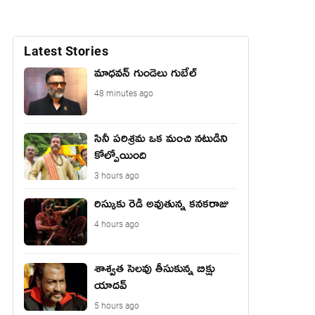
Latest Stories
మాధ‌వ‌న్ గుండెలు గుబేల్‌
48 minutes ago
సినీ పరిశ్రమ ఒక మంచి నటుడిని
కోల్పోయింది
3 hours ago
రిస్కుకు రెడీ అవుతున్న కనకరాజు
4 hours ago
శాశ్వత సెలవు తీసుకున్న బిక్షు
యాదవ్
5 hours ago