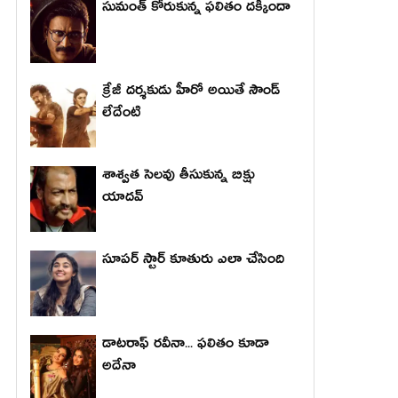
సుమంత్ కోరుకున్న ఫలితం దక్కిందా
క్రేజీ దర్శకుడు హీరో అయితే సౌండ్
లేదేంటి
శాశ్వత సెలవు తీసుకున్న బిక్షు
యాదవ్
సూపర్ స్టార్ కూతురు ఎలా చేసింది
డాటరాఫ్ రవీనా... ఫలితం కూడా
అదేనా