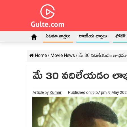
సినిమా వార్తలు
రాజకీయ వార్తలు
ఫోటో గ
Home
/
Movie News
/
మే 30 వదిలేయడం లాభమా
మే 30 వదిలేయడం లా
Article by
Kumar
Published on: 9:57 pm, 9 May 20