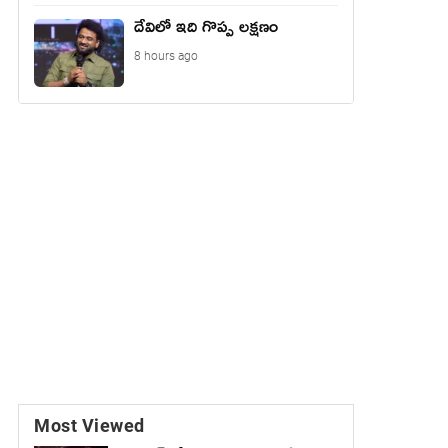
దేవిలో ఇది గొప్ప లక్షణం
8 hours ago
Most Viewed