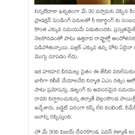
నిన్నటిదాకా ఖచ్చితంగా మే 30 వస్తామని చెప్పిన క
ప్రొడక్షన్ పెండింగ్ పనులతో రీ రికార్డింగ్ కు స
కొంత ఎక్కువ సమయమే పడుతుందట. ప్రస్తుతమైతే
నెలకొనడంతో పాటు ఉత్తరాది రాష్ట్రాల్లో ఆందోళనకర 
పడిపోతున్నాయి. పబ్లిక్ ఎక్కువ ఉన్న చోట ఏదైన
మొగ్గు చూపడం లేదు.
ఇక హరిహర వీరమల్లు సైతం ఈ తేదీని వదిలేసుకుంది.
భారీగా రిలీజ్ చేయాలనేది నిర్మాత ఏఎం రత్న
పాటు ప్రమోషన్లు, డబ్బింగ్ కు అవసరమైన సమయం చ
రావని నిర్ధారించుకున్న తర్వాతే బెల్లంకొండ సాయిశ్
ఇచ్చేశారు. బడ్జెట్ పరంగా రిస్క్ లేని కంటెంట్, 
జనాన్ని రప్పిస్తుంది.
సో మే 30ని విజయ్ దేవరకొండ, పవన్ కళ్యాణ్ లు 