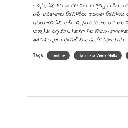
కాశ్మీర్, ఢిల్లీలోని ఆందోళనలు తగ్గొచ్చు. పాకిస
వచ్చే అవకాశాలు లేకపోలేదు. ఇదంతా లేకపోయి ఉం
ఉపయోగపడేది. కానీ ఇప్పుడు రకరకాల కారణాల వల
బాక్సాఫీస్ వద్ద మాస్ సినిమా లేని లోటుని వాడుకుని 
ఇతర నిర్మాతలు ఈ డేట్ ని వాడుకోలేకపోయారు.
Tags
Feature
Hari Hara Veera Mallu