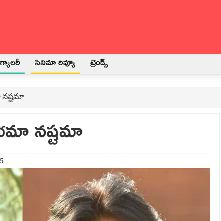
్యాలరీ
సినిమా రివ్యూ
ట్రెండ్స్
 నష్టమా
భమా నష్టమా
25