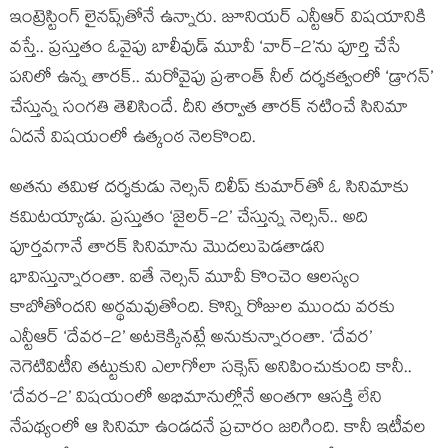
ఇంట్రెస్టింగ్ లైనప్స్‌తోనే ఉన్నారు. జూనియర్ ఎన్టీఆర్ విషయానికి
వస్తే.. ప్రస్తుతం ఓవైపు బాలీవుడ్ మూవీ ‘వార్-2’ను పూర్తి చేసే
పనిలో ఉన్న తారక్.. మరోవైపు ప్రశాంత్ నీల్ దర్శకత్వంలో ‘డ్రాగన్’
చేస్తున్న సంగతి తెలిసిందే. దీని తర్వాత తారక్ నటించే సినిమా
ఏదనే విషయంలో ఉత్కంఠ నెలకొంది.
అతను తమిళ దర్శకుడు నెల్సన్ దిలీప్ కుమార్‌తో ఓ సినిమాకు
కమిటయ్యాడు. ప్రస్తుతం ‘జైలర్-2’ చేస్తున్న నెల్సన్.. అది
పూర్తవగానే తారక్ సినిమాను మొదలుపెడతాడని
భావిస్తున్నారంతా. ఐతే నెల్సన్ మూవీ కొంచెం ఆలస్యం
కాబోతోందని అర్థమవుతోంది. కొన్ని రోజుల ముందు వరకు
ఎన్టీఆర్ ‘దేవర-2’ అటకెక్కినట్లే అనుకున్నారంతా. ‘దేవర’
నెగెటివిటీని తట్టుకుని ఎలాగోలా సక్సెస్ అనిపించుకుంది కానీ..
‘దేవర-2’ విషయంలో అభిమానుల్లోనే అంతగా ఆసక్తి లేని
నేపథ్యంలో ఆ సినిమా ఉండదనే ప్రచారం జరిగింది. కానీ ఇటీవల