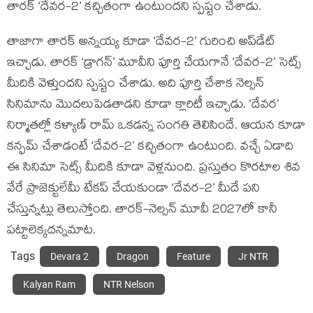
తారక్ ‘దేవర-2’ కచ్చితంగా ఉంటుందని స్పష్టం చేశాడు.
తాజాగా తారక్ అన్నయ్య కూడా ‘దేవర-2’ గురించి అప్‌డేట్
ఇచ్చాడు. తారక్ ‘డ్రాగన్’ మూవీని పూర్తి చేయగానే ‘దేవర-2’ సెట్స్
మీదికి వెళ్తుందని స్పష్టం చేశాడు. అది పూర్తి చేశాక నెల్సన్
సినిమాను మొదలుపెడతాడని కూడా క్లారిటీ ఇచ్చాడు. ‘దేవర’
నిర్మాతల్లో కళ్యాణ్ రామ్ ఒకడన్న సంగతి తెలిసిందే. ఆయన కూడా
కన్ఫమ్ చేశాడంటే ‘దేవర-2’ కచ్చితంగా ఉంటుంది. వచ్చే ఏడాది
ఈ సినిమా సెట్స్ మీదికి కూడా వెళ్లనుంది. ప్రస్తుతం కొరటాల శివ
వేరే ప్రాజెక్టులేమీ టేకప్ చేయకుండా ‘దేవర-2’ మీదే పని
చేస్తున్నట్లు తెలుస్తోంది. తారక్-నెల్సన్ మూవీ 2027లో కానీ
పట్టాలెక్కదన్నమాట.
Tags
Devara 2
Dragon
Feature
Jr NTR
Kalyan Ram
NTR Nelson