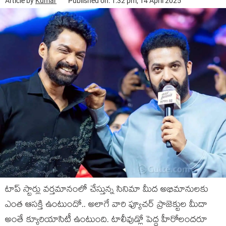
Article by
Kumar
Published on: 1:32 pm, 14 April 2025
టాప్ స్టార్లు వర్తమానంలో చేస్తున్న సినిమా మీద అభిమానులకు
ఎంత ఆసక్తి ఉంటుందో.. అలాగే వారి ఫ్యూచర్ ప్రాజెక్టుల మీదా
అంతే క్యూరియాసిటీ ఉంటుంది. టాలీవుడ్లో పెద్ద హీరోలందరూ