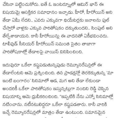
చేసినా పట్టించుకోరు. ఐతే ఓ ఇంటర్వ్యూలో ఆమిర్ ఖాన్ ఈ
విషయమై ఆసక్తికర సమాధానం ఇచ్చాడు. హీరో, హీరోయిన్ అని
తేడా ఏమీ లేదని.. ఎవరు ఎక్కువగా థియేటర్లకు జనాలను పుల్
చేస్తారో వాళ్లకు ఎక్కువ పారితోషకం దక్కుతుందని.. సింపుల్ అని
తేల్చేశాడాయన. కానీ హీరోయిన్లు ఈ వాదనతో ఏకీభవించరు.
టాలీవుడ్ సీనియర్ హీరోయిన్ సమంత సైతం తాజాగా
పారితోషకాల్లో తేడాలపై వాయిస్ వినిపించింది.
ఇరువురూ ఒకేలా కష్టపడుతున్నపుడు రెమ్యూనరేషన్లలో ఈ
తేడాలేంటని ఆమె ప్రశ్నించింది. తన ప్రొడక్షన్లో తెరకెక్కుతున్న ‘మా
ఇంటి బంగారం’ సినిమాలో ఆడ, మగ అని తేడా లేకుండా
అందరికీ ఒకేలా పారితోషకం ఇస్తున్నట్లుగా నందిని రెడ్డి చెప్పిన
విషయాన్ని ఆమె ధ్రువీకరించింది. ‘‘ఇప్పటికి నేను ఎన్నో సినిమాల్లో
నటించాను. నటీనటులిద్దరూ ఒకేలా కష్టపడతారు. కానీ వారికి
ఇచ్చే రెమ్యూనరేషన్లలో మాత్రం తేడా ఉంటుంది. సమానమైన