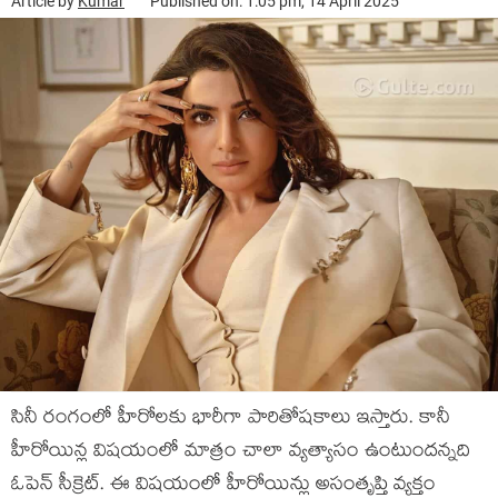
Article by
Kumar
Published on: 1:05 pm, 14 April 2025
సినీ రంగంలో హీరోలకు భారీగా పారితోషకాలు ఇస్తారు. కానీ
హీరోయిన్ల విషయంలో మాత్రం చాలా వ్యత్యాసం ఉంటుందన్నది
ఓపెన్ సీక్రెట్. ఈ విషయంలో హీరోయిన్లు అసంతృప్తి వ్యక్తం