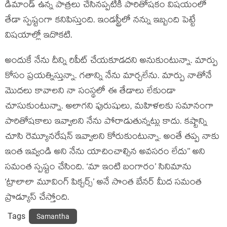
డిమాండ్ ఉన్న పాత్రలు చేసినప్పటికీ పారితోషకం విషయంలో
తేడా స్పష్టంగా కనిపిస్తుంది. ఇండస్ట్రీలో నన్ను ఇబ్బంది పెట్టే
విషయాల్లో ఇదొకటి.
అందుకే నేను దీన్ని రిపీట్ చేయకూడదని అనుకుంటున్నా. మార్పు
కోసం ప్రయత్నిస్తున్నా. గతాన్ని నేను మార్చలేను. మార్పు నాతోనే
మొదలు కావాలని నా సంస్థలో ఈ తేడాలు లేకుండా
చూసుకుంటున్నా. అలాగని పురుషులు, మహిళలకు సమానంగా
పారితోషకాలు ఇవ్వాలని నేను పోరాడుతున్నట్లు కాదు. కష్టాన్ని
చూసి రెమ్యూనరేషన్ ఇవ్వాలని కోరుకుంటున్నా. అంతే తప్ప నాకు
ఇంత ఇవ్వండి అని నేను యాచించాల్సిన అవసరం లేదు’’ అని
సమంత స్పష్టం చేసింది. ‘మా ఇంటి బంగారం’ సినిమాను
‘ట్రాలాలా మూవింగ్ పిక్చర్స్’ అనే సొంత బేనర్ మీద సమంత
ప్రొడ్యూస్ చేస్తోంది.
Tags
Samantha