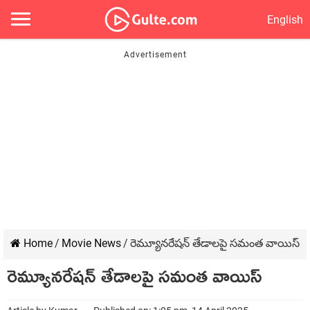
English
Home
/
Movie News
/
రెమ్యూనరేషన్ తేడాలపై సమంత వాయిస్
రెమ్యూనరేషన్ తేడాలపై సమంత వాయిస్