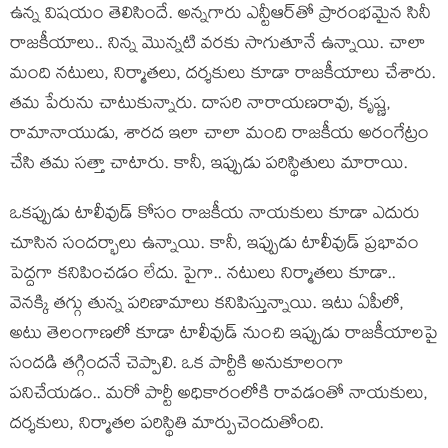
ఉన్న విష‌యం తెలిసిందే. అన్న‌గారు ఎన్టీఆర్‌తో ప్రారంభ‌మైన సినీ
రాజ‌కీయాలు.. నిన్న మొన్న‌టి వ‌ర‌కు సాగుతూనే ఉన్నాయి. చాలా
మంది న‌టులు, నిర్మాత‌లు, ద‌ర్శ‌కులు కూడా రాజకీయాలు చేశారు.
త‌మ పేరును చాటుకున్నారు. దాస‌రి నారాయ‌ణ‌రావు, కృష్ణ‌,
రామానాయుడు, శార‌ద ఇలా చాలా మంది రాజ‌కీయ అరంగేట్రం
చేసి త‌మ స‌త్తా చాటారు. కానీ, ఇప్పుడు ప‌రిస్థితులు మారాయి.
ఒక‌ప్పుడు టాలీవుడ్ కోసం రాజ‌కీయ నాయ‌కులు కూడా ఎదురు
చూసిన సంద‌ర్భాలు ఉన్నాయి. కానీ, ఇప్పుడు టాలీవుడ్ ప్ర‌భావం
పెద్ద‌గా క‌నిపించ‌డం లేదు. పైగా.. న‌టులు నిర్మాత‌లు కూడా..
వెన‌క్కి త‌గ్గు తున్న ప‌రిణామాలు క‌నిపిస్తున్నాయి. ఇటు ఏపీలో,
అటు తెలంగాణ‌లో కూడా టాలీవుడ్ నుంచి ఇప్పుడు రాజ‌కీయాల‌పై
సంద‌డి త‌గ్గిందనే చెప్పాలి. ఒక పార్టీకి అనుకూలంగా
ప‌నిచేయ‌డం.. మ‌రో పార్టీ అధికారంలోకి రావ‌డంతో నాయ‌కులు,
ద‌ర్శ‌కులు, నిర్మాతల ప‌రిస్థితి మార్పుచెందుతోంది.