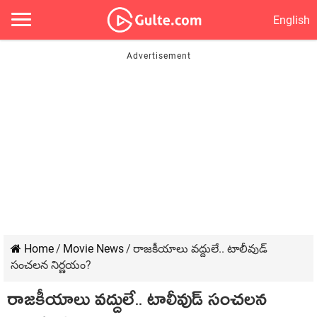
English
Home
/
Movie News
/
రాజ‌కీయాలు వ‌ద్దులే.. టాలీవుడ్
సంచ‌ల‌న నిర్ణ‌యం?
రాజ‌కీయాలు వ‌ద్దులే.. టాలీవుడ్ సంచ‌ల‌న