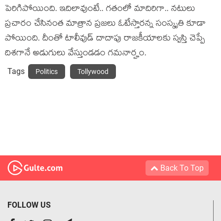
పెరిగిపోయింది. ఇదిలావుంటే.. గ‌తంలో మాదిరిగా.. న‌టులు
ప్ర‌చారం చేసినంత మాత్రాన ప్ర‌జ‌లు ఓటేస్తార‌న్న సంస్కృతి కూడా
పోయింది. దీంతో టాలీవుడ్ దాదాపు రాజకీయాల‌కు స్వ‌స్తి చెప్పే
దిశ‌గానే అడుగులు వేస్తుండ‌డం గ‌మ‌నార్హం.
Tags
Politics
Tollywood
Back To Top
FOLLOW US