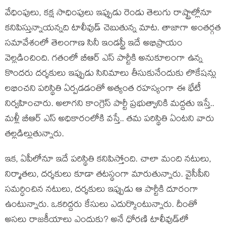
వేధింపులు, క‌క్ష సాధింపులు ఇప్పుడు రెండు తెలుగు రాష్ట్రాల్లోనూ
క‌నిపిస్తున్నాయ‌న్న‌ది టాలీవుడ్ చెబుతున్న మాట‌. తాజాగా అంత‌ర్గ‌త
స‌మావేశంలో తెలంగాణ సినీ ఇండ‌స్ట్రీ ఇదే అభిప్రాయం
వెల్ల‌డించింది. గ‌తంలో బీఆర్ ఎస్ పార్టీకి అనుకూలంగా ఉన్న
కొంద‌రు ద‌ర్శ‌కులు ఇప్పుడు సినిమాలు తీసుకునేందుకు లొకేష‌న్లు
ల‌భించ‌ని పరిస్థితి ఏర్ప‌డ‌డంతో అత్యంత ర‌హ‌స్యంగా ఈ భేటీ
నిర్వ‌హించారు. అలాగ‌ని కాంగ్రెస్ పార్టీ ప్ర‌భుత్వానికి మ‌ద్ద‌తు ఇస్తే..
మ‌ళ్లీ బీఆర్ ఎస్ అధికారంలోకి వ‌స్తే.. త‌మ ప‌రిస్థితి ఏంట‌ని వారు
త‌ల్ల‌డిల్లుతున్నారు.
ఇక‌, ఏపీలోనూ ఇదే ప‌రిస్థితి క‌నిపిస్తోంది. చాలా మంది నటులు,
నిర్మాత‌లు, ద‌ర్శ‌కులు కూడా త‌ట‌స్థంగా మారుతున్నారు. వైసీపీని
స‌మ‌ర్ధించిన న‌టులు, ద‌ర్శ‌కులు ఇప్పుడు ఆ పార్టీకి దూరంగా
ఉంటున్నారు. ఒక‌రిద్ద‌రు కేసులు ఎదుర్కొంటున్నారు. దీంతో
అస‌లు రాజ‌కీయాలు ఎందుకు? అనే ధోర‌ణి టాలీవుడ్‌లో