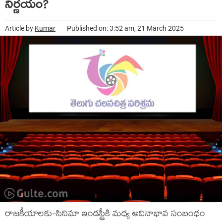
నిర్ణ‌యం?
Article by
Kumar
Published on: 3:52 am, 21 March 2025
రాజ‌కీయాల‌కు-సినిమా ఇండ‌స్ట్రీకి మ‌ధ్య అవినాభావ సంబంధం