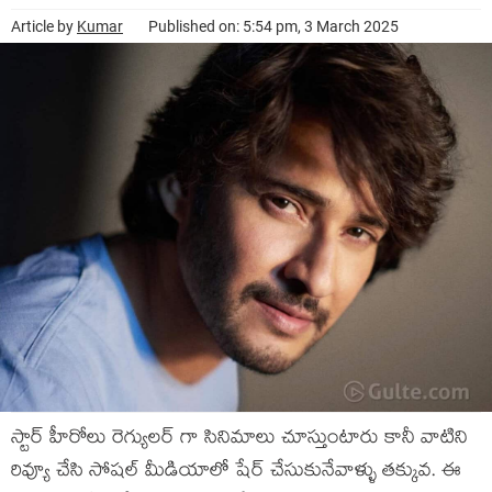
Article by
Kumar
Published on: 5:54 pm, 3 March 2025
స్టార్ హీరోలు రెగ్యులర్ గా సినిమాలు చూస్తుంటారు కానీ వాటిని
రివ్యూ చేసి సోషల్ మీడియాలో షేర్ చేసుకునేవాళ్ళు తక్కువ. ఈ