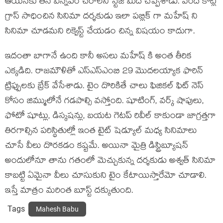
ఆయనకు తన విన్నపం చేరాలని స్టేజి మీద చెప్పేశాడు. వంద కోట్ల
గ్రాస్ సాధించిన సినిమా దర్శకుడు ఇలా పబ్లిక్ గా మహేష్ ని
సినిమా చూడమని రిక్వెస్ట్ చేయడం చిన్న విషయం కాదుగా.
ఇదంతా బాగానే ఉంది కానీ అసలు మహేష్ కి అంత తీరిక
ఎక్కడిది. రాజమౌళితో ఎస్ఎస్ఎంబి 29 మొదలయ్యాక ఫారిన్
ట్రిప్పులకు బ్రేక్ వేసేశాడు. టైం దొరికితే చాలు ఫిజికల్ ఫిట్ నెస్
కోసం జిమ్ములోనే గడపాల్సి వస్తోంది. షూటింగ్, వర్క్ షాపులు,
ఫోటో షూట్లు, డిస్కషన్లు, బయట గెటప్ రివీల్ కాకుండా జాగ్రత్తగా
తిరగాల్సిన పరిస్థితుల్లో ఇంత టైట్ షెడ్యూల్ మధ్య సినిమాలు
చూసే వీలు దొరకడం కష్టమే. అయినా మైత్రి డిస్ట్రిబ్యూషన్
అందులోనూ తాను గతంలో మెచ్చుకున్న దర్శకుడు అశ్వత్ సినిమా
కాబట్టి ఏమైనా వీలు చూసుకుని టైం కేటాయిస్తారేమో చూడాలి.
ఇస్తే మాత్రం మరింత బూస్ట్ దక్కుతుంది.
Tags
Mahesh Babu