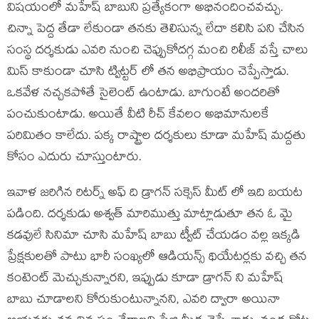
విషయంలో మహేష్ బాబుని ప్రత్యేకంగా అభినందించవచ్చు.
చిన్నా పెద్ద తేడా లేకుండా తనకు తెలిసున్న లేదా కలిసి పని చేసిన
సంస్థ దర్శకుడు ఎవరి నుంచి చెప్పుకోదగ్గ మంచి రిలీజ్ వస్తే చాలు
మిస్ కాకుండా చూసి ట్విట్టర్ లో తన అభిప్రాయం చెప్పేస్తాడు.
ఒకవేళ నచ్చకపోతే సైలెంట్ ఉంటాడు. బాగుంటే అందరితో
పంచుకుంటాడు. అయితే వీటి రీచ్ కేవలం అభిమానులకే
పరిమితం కాలేదు. పక్క రాష్ట్రాల దర్శకులు కూడా మహేష్ మద్దతు
కోసం ఎదురు చూస్తుంటారు.
ఇవాళ జరిగిన రిటర్న్ అఫ్ ది డ్రాగన్ సక్సెస్ మీట్ లో ఇది బయట
పడింది. దర్శకుడు అశ్వత్ మారిముత్తు మాట్లాడుతూ తన ఓ మై
కడవులే సినిమా చూసి మహేష్ బాబు ట్వీట్ చేయడం వల్ల ఇక్కడి
ప్రేక్షకులతో పాటు భారీ సంఖ్యలో ఆడియన్స్ థియేటర్లకు వచ్చి తన
కంటెంట్ మెచ్చుకున్నారని, ఇప్పుడు కూడా డ్రాగన్ ని మహేష్
బాబు చూడాలని కోరుకుంటున్నానని, ఎవరి ద్వారా అయినా