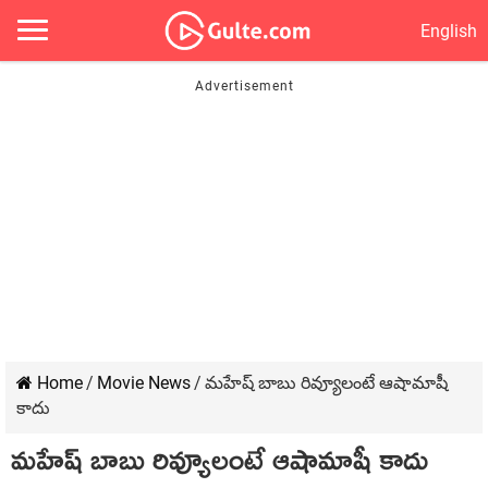
English
Home
/
Movie News
/
మహేష్ బాబు రివ్యూలంటే ఆషామాషీ
కాదు
మహేష్ బాబు రివ్యూలంటే ఆషామాషీ కాదు