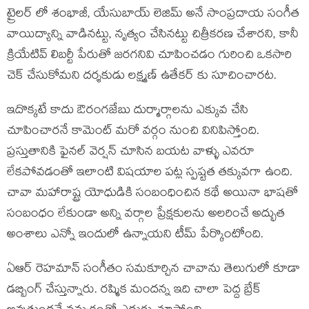
ట్రైలర్ లో శంభాజీ, యేసుబాయ్ లెజిమ్ అనే సాంప్రదాయ సంగీత
వాయిద్యాన్ని వాడినట్టు, నృత్యం చేసినట్టు చిత్రీకరణ చేశారని, కానీ
క్రియేటివ్ లిబర్టీ పేరుతో జరగనివి చూపించడం గురించి ఒకసారి
చెక్ చేసుకోమని దర్శకుడు లక్ష్మణ్ ఉతేకర్ కు సూచించారట.
ఇదొక్కటే కాదు ఔరంగజేబు దుర్మార్గాలను ఎక్కువ చేసి
చూపించారనే కామెంట్ మరో వర్గం నుంచి వినిపిస్తోంది.
ప్రస్తుతానికి ఫైనల్ వెర్షన్ చూసిన బయట వాళ్ళు ఎవరూ
లేకపోవడంతో ఇలాంటి విషయాల పట్ల స్పష్టత తక్కువగా ఉంది.
చావా మహారాష్ట్ర యోధుడికి సంబంధించిన కథే అయినా భాషతో
సంబంధం లేకుండా అన్ని వర్గాల ప్రేక్షకులను అలరించే అద్భుత
అంశాలు ఎన్నో ఇందులో ఉన్నాయని టీమ్ పేర్కొంటోంది.
ఏఆర్ రెహమాన్ సంగీతం సమకూర్చిన చావాను తెలుగులో కూడా
డబ్బింగ్ చేస్తున్నారు. రష్మిక మందన్న ఇది చాలా పెద్ద బ్రేక్