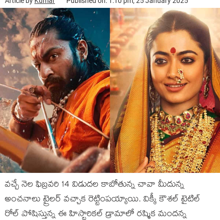
Article by
Kumar
Published on: 1:10 pm, 25 January 2025
వచ్చే నెల ఫిబ్రవరి 14 విడుదల కాబోతున్న చావా మీదున్న
అంచనాలు ట్రైలర్ వచ్చాక రెట్టింపయ్యాయి. విక్కీ కౌశల్ టైటిల్
రోల్ పోషిస్తున్న ఈ హిస్టారికల్ డ్రామాలో రష్మిక మందన్న