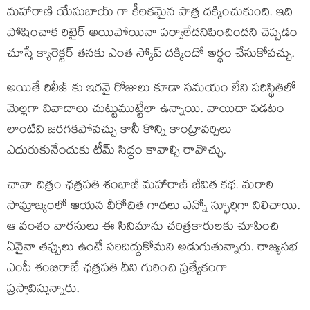
మహారాణి యేసుబాయ్ గా కీలకమైన పాత్ర దక్కించుకుంది. ఇది
పోషించాక రిటైర్ అయిపోయినా పర్వాలేదనిపించిందని చెప్పడం
చూస్తే క్యారెక్టర్ తనకు ఎంత స్కోప్ దక్కిందో అర్థం చేసుకోవచ్చు.
అయితే రిలీజ్ కు ఇరవై రోజులు కూడా సమయం లేని పరిస్థితిలో
మెల్లగా వివాదాలు చుట్టుముట్టేలా ఉన్నాయి. వాయిదా పడటం
లాంటివి జరగకపోవచ్చు కానీ కొన్ని కాంట్రావర్సిలు
ఎదురుకునేందుకు టీమ్ సిద్ధం కావాల్సి రావొచ్చు.
చావా చిత్రం ఛత్రపతి శంభాజీ మహారాజ్ జీవిత కథ. మరాఠి
సామ్రాజ్యంలో ఆయన వీరోచిత గాథలు ఎన్నో స్ఫూర్తిగా నిలిచాయి.
ఆ వంశం వారసులు ఈ సినిమాను చరిత్రకారులకు చూపించి
ఏవైనా తప్పులు ఉంటే సరిదిద్దుకోమని అడుగుతున్నారు. రాజ్యసభ
ఎంపీ శంబిరాజే ఛత్రపతి దీని గురించి ప్రత్యేకంగా
ప్రస్తావిస్తున్నారు.