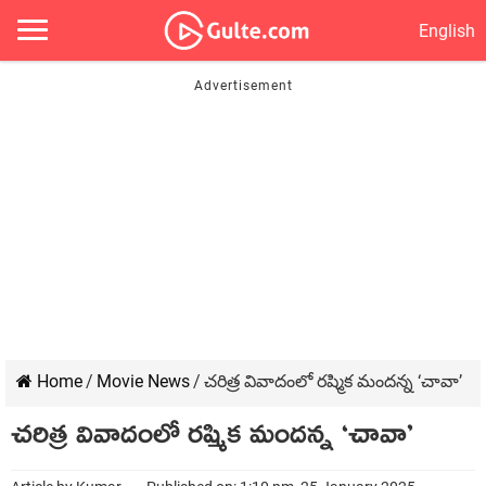
English
Home
/
Movie News
/
చరిత్ర వివాదంలో రష్మిక మందన్న ‘చావా’
చరిత్ర వివాదంలో రష్మిక మందన్న ‘చావా’