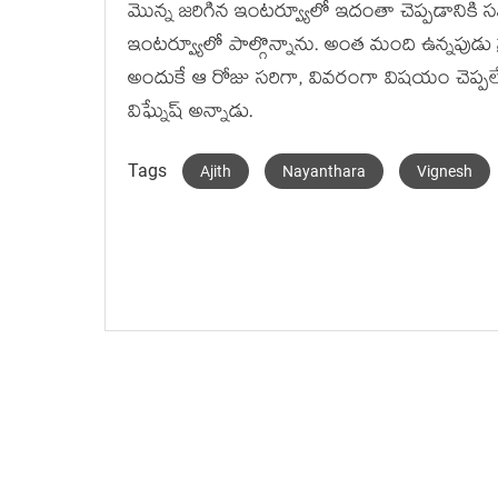
మొన్న జరిగిన ఇంటర్వ్యూలో ఇదంతా చెప్పడానికి
ఇంటర్వ్యూలో పాల్గొన్నాను. అంత మంది ఉన్నపుడు ప్ర
అందుకే ఆ రోజు సరిగా, వివరంగా విషయం చెప్ప
విఘ్నేష్ అన్నాడు.
Tags
Ajith
Nayanthara
Vignesh