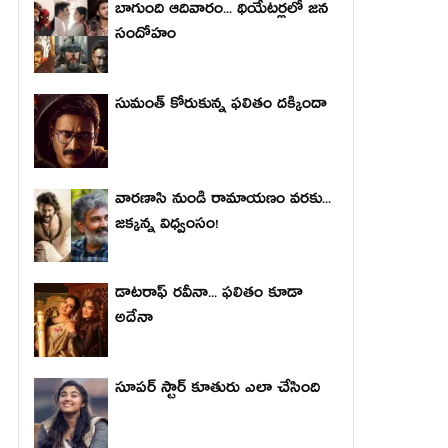
బాగుంది ఆదివారం... థియేటర్లలో జన
సందోహం
సుమంత్ కోరుకున్న ఫలితం దక్కిందా
వారణాసి నుండి రామాయణం వరకు...
జక్కన్న విధ్వంసం!
డాటరాఫ్ రవీనా... ఫలితం కూడా
అదేనా
సూపర్ స్టార్ కూతురు ఎలా చేసింది