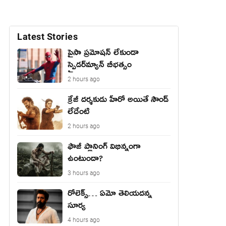
Latest Stories
పైసా ప్రమోషన్ లేకుండా
స్పైడర్‌మ్యాన్ బీభత్సం
2 hours ago
క్రేజీ దర్శకుడు హీరో అయితే సౌండ్
లేదేంటి
2 hours ago
ఫౌజీ ప్లానింగ్ విభిన్నంగా
ఉంటుందా?
3 hours ago
రోలెక్స్… ఏమో తెలియదన్న
సూర్య
4 hours ago