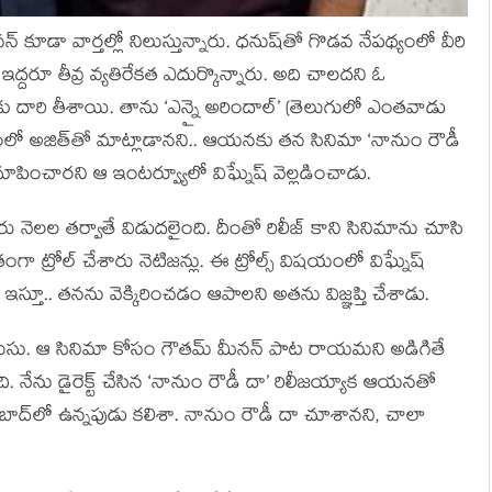
ూడా వార్తల్లో నిలుస్తున్నారు. ధనుష్‌తో గొడవ నేపథ్యంలో వీరి
 ఇద్దరూ తీవ్ర వ్యతిరేకత ఎదుర్కొన్నారు. అది చాలదని ఓ
్స్‌కు దారి తీశాయి. తాను ‘ఎన్నై అరిందాల్’ (తెలుగులో ఎంతవాడు
యంలో అజిత్‌తో మాట్లాడానని.. ఆయనకు తన సినిమా ‘నానుం రౌడీ
చూపించారని ఆ ఇంటర్వ్యూలో విఘ్నేష్ వెల్లడించాడు.
 ఆరు నెలల తర్వాతే విడుదలైంది. దీంతో రిలీజ్ కాని సినిమాను చూసి
గా ట్రోల్ చేశారు నెటిజన్లు. ఈ ట్రోల్స్‌ విషయంలో విఘ్నేష్
ఇస్తూ.. తనను వెక్కిరించడం ఆపాలని అతను విజ్ఞప్తి చేశాడు.
లుసు. ఆ సినిమా కోసం గౌతమ్ మీనన్ పాట రాయమని అడిగితే
ి. నేను డైరెక్ట్ చేసిన ‘నానుం రౌడీ దా’ రిలీజయ్యాక ఆయనతో
ాబాద్‌లో ఉన్నపుడు కలిశా. నానుం రౌడీ దా చూశానని, చాలా