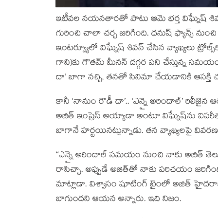
ఇటీవల నయనతారతో పాటు ఆమె భర్త విఘ్నేష్ శివన్ క
గురించి చాలా చర్చ జరిగింది. ధనుష్ ఫ్యాన్స్ నుంచి
ఇంటర్వ్యూలో విఘ్నేష్ శివన్ చేసిన వ్యాఖ్యలు ట్రోల
గాని)కు గౌతమ్ మీనన్ దగ్గర పని చేస్తున్న సమ
దా’ బాగా నచ్చి, తనతో సినిమా చేయడానికి ఆసక్తి 
కానీ ‘నానుం రౌడీ దా’.. ‘ఎన్నై అరిందాల్’ రిలీజైన
అజిత్ ఇంప్రెస్ అయ్యాడా అంటూ విఘ్నేష్‌ను విపరీతం
బాగానే హర్టయినట్లున్నాడు. తన వ్యాఖ్యలపై వివరణ 
‘‘ఎన్నై అరిందాల్ సమయం నుంచి నాకు అజిత్ తె
రాసిచ్చా. అప్పుడే అజిత్‌తో నాకు పరిచయం జరిగింద
మాట్లాడా. విశ్వాసం షూటింగ్ టైంలో అజిత్ హైదర
బాగుందని ఆయన అన్నారు. ఇది నిజం.