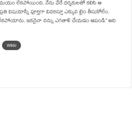
 సమయం లేకపోయింది. నేను వేరే దర్శకులతో కలిసి ఆ
తి విషయాన్నీ పూర్తిగా వివరిస్తూ ఎక్కువ టైం తీసుకోలేం.
లేకపోయాను. ఇకనైనా నన్ను ఎగతాళి చేయడం ఆపండి’’ అని
Wikki