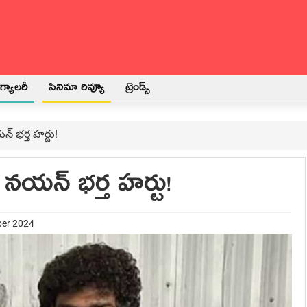
్యాలరీ
సినిమా రివ్యూ
ట్రెండ్స్
న్ భర్త హర్టు!
. నయన్ భర్త హర్టు!
ber 2024