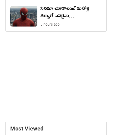
సినిమా చూడాలంటే మ‌నోళ్ల
త‌ర్వాతే ఎవ‌రైనా…
5 hours ago
Most Viewed