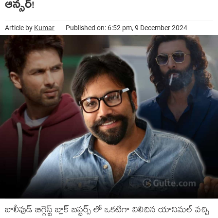
ఆన్సర్!
Article by
Kumar
Published on: 6:52 pm, 9 December 2024
బాలీవుడ్ బిగ్గెస్ట్ బ్లాక్ బస్టర్స్ లో ఒకటిగా నిలిచిన యానిమల్ వచ్చి