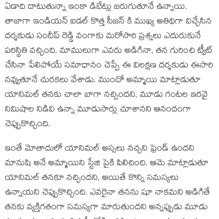
ఏడాది దాటుతున్నా ఇంకా డిబేట్లు జరుగుతూనే ఉన్నాయి.
తాజాగా ఇండియన్ ఐడల్ కొత్త సీజన్ కి ముఖ్య అతిథిగా విచ్చేసిన
దర్శకుడు సందీప్ రెడ్డి వంగాకు మరోసారి ప్రశ్నలు ఎదురుకునే
పరిస్థితి వచ్చింది. మాములుగా ఎవరు అడిగినా, తన గురించి ట్వీట్
చేసినా పేలిపోయే సమాధానం చెప్పే ఈ విలక్షణ దర్శకుడు ఈసారి
నవ్వుతూనే చురకలు వేశాడు. ముందో అమ్మాయి మాట్లాడుతూ
యానిమల్ తనకు చాలా బాగా నచ్చిందని, మూడు గంటల ఇరవై
నిమిషాల నిడివి ఉన్నా మూడుసార్లు చూశానని ఆనందంగా
చెప్పుకొచ్చింది.
ఇంతే మోతాదులో యానిమల్ అస్సలు నచ్చని ఫ్రెండ్ ఉందని
మానుషి అనే అమ్మాయిని స్టేజి పైకి పిలిచింది. ఆమె మాట్లాడుతూ
యానిమల్ తనకూ నచ్చిందని, అయితే కొన్ని సమస్యలు
ఉన్నాయని చెప్పుకొచ్చింది. ఎవరైనా తనను షూ నాకమని అడిగితే
తనకు వ్యక్తిగతంగా సమస్యగా మారుతుందని అన్నప్పుడు మూడు