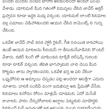
వందల మందిని చంపిన హీరోకి అనిపించిందా అంటూ పంచు
వేశాడు. యానిమల్ మీద గతంలో విమర్శలు చేసిన జావేద్ అక్తర్
ప్రస్తావన కూడా ఇద్దరి మధ్య వచ్చింది. యానిమల్ లాంటి సినిమాల
వల్ల సమాజం చెడిపోతుందని ఆయన చేసిన కామెంట్స్ ని గుర్తు
చేసింది.
ఒకవేళ జావేద్ సాబ్ కనక స్టోరీ రైటర్, గీత రచయిత కాకపోయి
ఉంటే ఆయన మాటలను సీరియస్ గా తీసుకునేవాడినని కౌంటర్
వేశారు. కబీర్ సింగ్ లో చూపించిన టాక్సిక్ రిలేషన్స్ గురించి
కూడా టాపిక్ వచ్చింది. జీవిత భాగస్వామిని చాచి చెంప మీద
కొట్టడం తాను స్వాగతించనని, ఒకవేళ భర్త ఆ పని చేసినా
ఒప్పుకోనని ఆ అమ్మాయి చెప్పడం పట్ల అందరూ ఆసక్తిగా ఎదురు
చూశారు. దానికి సందీప్ వంగా బదులిస్తూ అది ప్రేమతో చేసేది.
సినిమాలు వినోదం కోసం మాత్రమే చూడమని, ఏదో మెసేజ్
కావాలని, పాఠం నేర్చుకోవాలని అద్దాలు పెట్టుకుని చూడొద్దని
ఫినిషింగ్ టచ్ ఇవ్వడంతో ఇక అటుపక్క నుంచి మాట్లాడేందుకు