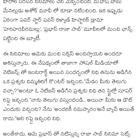
హీరోల సరసన సినిమాలు చేసి మెప్పించింది. మహేష్ బాబు
మేనల్లుడు అశోక్ మూవీ లో కూడా నటించింది. ఇక ఇప్పుడు
ఏకంగా పవర్ స్టార్ పవన్ కళ్యాణ్ హిస్టారిక్ డ్రామా
‘హరిహరవీరమల్లు’, ‘ప్రభాస్ రాజా సాబ్’ మూవీలలో మంచి ఛాన్స్
పట్టింది ఈ బ్యూటీ.
ఈ సినిమాలు ఆమెకు మంచి సక్సెస్ అందిస్తాయని అందరూ
ఆశిస్తున్నారు. ఈ నేపథ్యంలో తాజాగా సోషల్ మీడియాలో
నెటిజన్స్ తో ఇంటరాక్ట్ అయిన సందర్భంలో నిధి తనును అడిగిన
ఒక ప్రశ్నకు దిమ్మతిరిగే కౌంటర్ ఇచ్చింది.”మేడం మీకు తెలుగు
వచ్చా?”అంటూ ఓ నెటిజన్ అడిగిన ప్రశ్నకు నిధి తన స్టైల్లో సూపర్
రిప్లై ఇచ్చింది.”నాకు తెలుగు వస్తుందండి.. అయినా మీకు ఆ డౌట్
ఎందుకు వచ్చింది? నేను ‘అందరికీ నమస్కారం’అనే బ్యాచ్ అయితే
కాదు.”అని రిప్లై ఇచ్చింది నిధి.
అంతేకాదు, ఆమె ప్రభాస్ తో నటిస్తున్న రాజా సాబ్ సినిమా సెట్స్