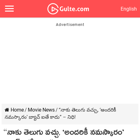
English
Home
/
Movie News
/
“నాకు తెలుగు వచ్చు, ‘అందరికీ
నమస్కారం’ బ్యాచ్ ఐతే కాదు” – నిధి!
“నాకు తెలుగు వచ్చు, ‘అందరికీ నమస్కారం’