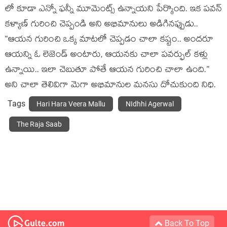
లో కూడా ఎన్నో ఫన్నీ మూమెంట్స్ ఉన్నాయని పేర్కొంది. ఇక పవన్
కళ్యాణ్ గురించి చెప్పండి అని అభిమానులు అడిగినప్పుడు..
“ఆయన గురించి ఒక్క మాటలో చెప్పడం చాలా కష్టం.. అందరూ
ఆయన్ని ఓ లెజెండ్ అంటారు, ఆయనకు చాలా పవర్ఫుల్ కళ్లు
ఉన్నాయి.. ఇలా చెబుతూ పోతే ఆయన గురించి చాలా ఉంది.”
అని చాలా తెలివిగా మెగా అభిమానుల మనసు దోచుకుంది నిధి.
Tags
Hari Hara Veera Mallu
NIdhhi Agerwal
The Raja Saab
Back To Top