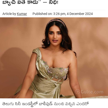
బ్యాచ్ ఐతే కాదు” – నిధి!
Article by
Kumar
Published on: 3:26 pm, 4 December 2024
తెలుగు సినీ ఇండస్ట్రీలో బాలీవుడ్ నుంచి వచ్చిన ఎందరో