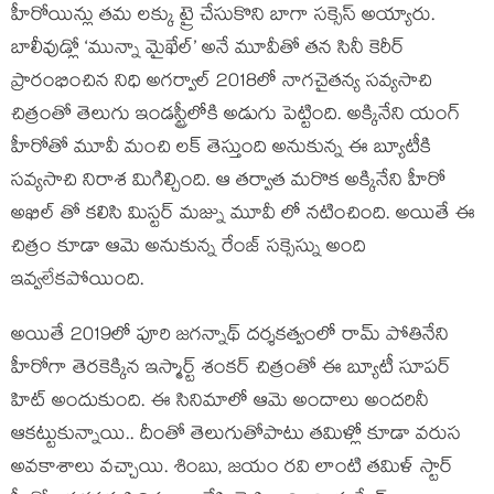
హీరోయిన్లు తమ లక్కు ట్రై చేసుకొని బాగా సక్సెస్ అయ్యారు.
బాలీవుడ్లో ‘మున్నా మైఖేల్’ అనే మూవీతో తన సినీ కెరీర్
ప్రారంభించిన నిధి అగర్వాల్ 2018లో నాగచైతన్య సవ్యసాచి
చిత్రంతో తెలుగు ఇండస్ట్రీలోకి అడుగు పెట్టింది. అక్కినేని యంగ్
హీరోతో మూవీ మంచి లక్ తెస్తుంది అనుకున్న ఈ బ్యూటీకి
సవ్యసాచి నిరాశ మిగిల్చింది. ఆ తర్వాత మరొక అక్కినేని హీరో
అఖిల్ తో కలిసి మిస్టర్ మజ్ను మూవీ లో నటించింది. అయితే ఈ
చిత్రం కూడా ఆమె అనుకున్న రేంజ్ సక్సెస్ను అంది
ఇవ్వలేకపోయింది.
అయితే 2019లో పూరి జగన్నాథ్ దర్శకత్వంలో రామ్ పోతినేని
హీరోగా తెరకెక్కిన ఇస్మార్ట్ శంకర్ చిత్రంతో ఈ బ్యూటీ సూపర్
హిట్ అందుకుంది. ఈ సినిమాలో ఆమె అందాలు అందరినీ
ఆకట్టుకున్నాయి.. దీంతో తెలుగుతోపాటు తమిళ్లో కూడా వరుస
అవకాశాలు వచ్చాయి. శింబు, జయం రవి లాంటి తమిళ్ స్టార్