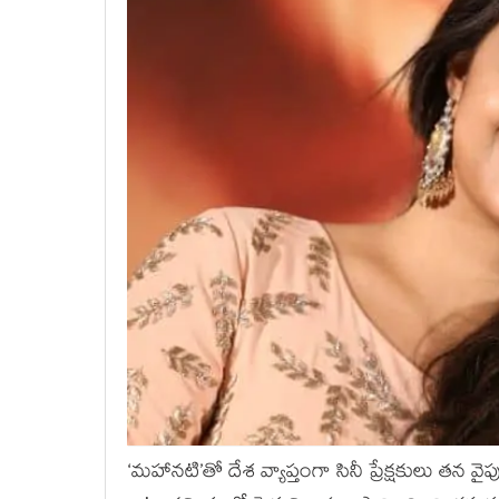
‘మహానటి’తో దేశ వ్యాప్తంగా సినీ ప్రేక్షకులు తన వైప