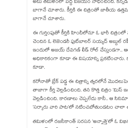
అటు తమిళంలో పెద్ద విజయం సాధించింది. కన్నడ,
బాగానే చూశారు. కీర్తికి ఈ చిత్రంతో జాతీయ ఉత్
బాగానే చూశారు.
ఈ గుర్తింపుతో కీర్తికి హిందీలోనూ ఓ భారీ చిత్రం
చెందిన ఓ లెజెండరీ ఫుట్‌బాలర్ సయ్యద్ అబ్దుల్ రహీ
ఇందులో అజయ్ దేవగణ్ లీడ్ రోల్ చేస్తుండగా.. 
అధికారికంగా కూడా ఈ విషయాన్ని ప్రకటించారు. కరోన
కూడా.
కరోనాతో బ్రేక్ పడ్డ ఈ చిత్రాన్ని త్వరలోనే మొదలు
తాజాగా కీర్తి వెల్లడించింది. తన కొత్త చిత్రం 
వెల్లడించింది. కారణాలు చెప్పలేదు కానీ.. ఆ సి
‘సర్కారు వారి పాట’లో నటించబోతుండటం చాలా ఉద్వేగం
తమిళంలో రజనీకాంత్ సరసన ‘అన్నాత్తె’లో ఓ విభిన్