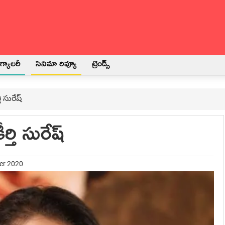
్యాలరీ
సినిమా రివ్యూ
ట్రెండ్స్
ి సురేష్
్తి సురేష్
er 2020