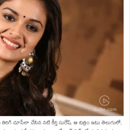
ు తిరిగి చూసేలా చేసిన నటి కీర్తి సురేష్. ఆ చిత్రం ఇటు తెలుగులో,