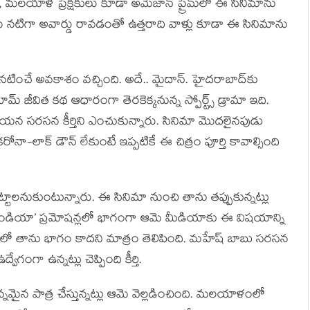
 మలయాళ ప్రేక్షకులు కూడా అమేజాన్ ప్రైమ్‌లో ఈ సినిమాను
తమ నటిగా అవార్డు రావడంతో ఉత్తరాది వాళ్లు కూడా ఈ సినిమాను
లో నటించే అవకాశం వచ్చింది. అదే.. మైదాన్. హైదరాబాద్‌కు
మ్ జీవిత కథ ఆధారంగా తెరకెక్కనున్న స్పోర్ట్స్ డ్రామా ఇది.
ఆయన సరసన కీర్తిని ఎంచుకున్నారు. సినిమా మొదలైనపుడు
ా-లాక్ డౌన్ లేకుంటే ఇప్పటికే ఈ చిత్రం పూర్తి కావాల్సింది
పెట్టాలనుకుంటున్నారు. ఈ సినిమా నుంచి తాను తప్పుకున్నట్లు
‘మిస్ ఇండియా’ ప్రమోషన్లలో భాగంగా ఆమె మీడియాకు ఈ విషయాన్ని
నిమాలో తాను భాగం కాదని మాత్రం తెలిపింది. మహేష్ బాబు సరసన
గా ఉన్నట్లు చెప్పింది కీర్తి.
నమైన పాత్ర చేస్తున్నట్లు ఆమె వెల్లడించింది. మలయాళంలో