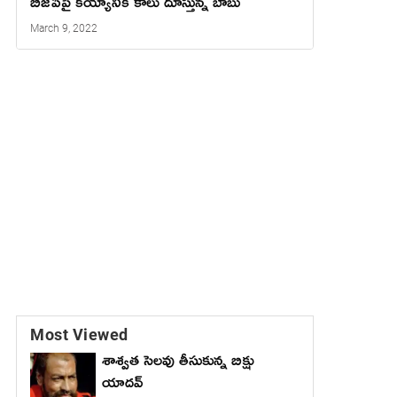
బీజేపీపై క‌య్యానికి కాలు దూస్తున్న బాబు
March 9, 2022
Most Viewed
శాశ్వత సెలవు తీసుకున్న బిక్షు
యాదవ్