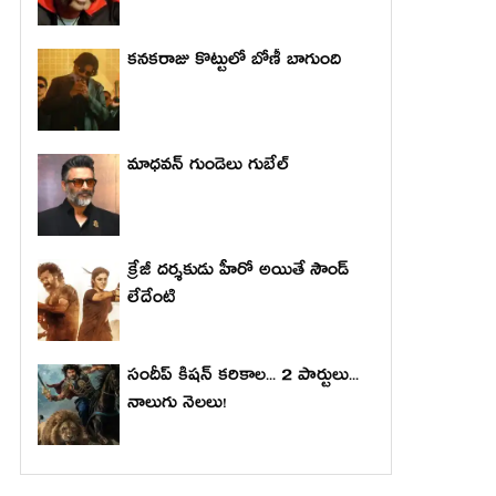
కనకరాజు కొట్టులో బోణీ బాగుంది
మాధ‌వ‌న్ గుండెలు గుబేల్‌
క్రేజీ దర్శకుడు హీరో అయితే సౌండ్
లేదేంటి
సందీప్ కిషన్ కరికాల... 2 పార్టులు...
నాలుగు నెలలు!