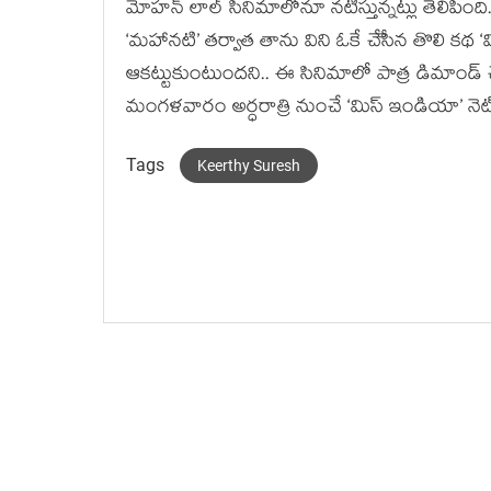
మోహన్ లాల్ సినిమాలోనూ నటిస్తున్నట్లు తెలిపిం
‘మహానటి’ తర్వాత తాను విని ఓకే చేేసిన తొలి కథ ‘మ
ఆకట్టుకుంటుందని.. ఈ సినిమాలో పాత్ర డిమాండ్ చేయ
మంగళవారం అర్ధరాత్రి నుంచే ‘మిస్ ఇండియా’ నెట్‌ఫ్లిక
Tags
Keerthy Suresh