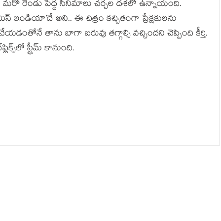
ది. మరో రెండు పెద్ద సినిమాలు చర్చల దశలో ఉన్నాయంది.
ిస్ ఇండియా’దే అని.. ఈ చిత్రం కచ్చితంగా ప్రేక్షకులను
డంతోనే తాను బాగా బరువు తగ్గాల్సి వచ్చిందని చెప్పింది కీర్తి.
్స్‌లో స్ట్రీమ్ కానుంది.