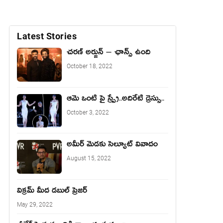
Latest Stories
చరణ్ అర్జున్ – ఛాన్స్ ఉంది
October 18, 2022
ఆమె ఒంటి పై స్ప్రే..అదిరేటి డ్రెస్సు..
October 3, 2022
అమీర్ మెడకు సెల్యూట్ వివాదం
August 15, 2022
విక్రమ్ మీద డబుల్ ప్రెజర్
May 29, 2022