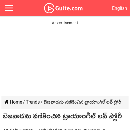
English
Home
/
Trends
/
బెజవాడను వణికించిన ట్రాయాంగిల్ లవ్ స్టోరీ
బెజవాడను వణికించిన ట్రాయాంగిల్ లవ్ స్టోరీ