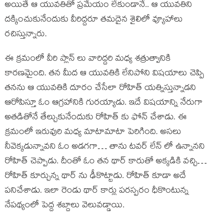
అయితే ఆ యువతితో ప్రమేయం లేకుండానే.. ఆ యువతిని
దక్కించుకునేందుకు వీరిద్దరూ తమదైన శైలిలో వ్యూహాలు
రచిస్తున్నారు.
ఈ క్రమంలో వీరి ప్లాన్ లు వారిద్దరి మధ్య శత్రుత్వానికి
కారణమైంది. తన మీద ఆ యువతికి లేనిపోని విషయాలు చెప్పి
తనను ఆ యువతికి దూరం చేసేలా రోహిత్ యత్నిస్తున్నాడని
ఆరోపిస్తూ ఓం ఆగ్రహానికి గురయ్యాడు. ఇదే విషయాన్ని నేరుగా
అతడితోనే తేల్చుకునేందుకు రోహిత్ కు ఫోన్ చేశాడు. ఈ
క్రమంలో ఇరువురి మధ్య మాటామాటా పెరిగింది. అసలు
నీవెక్కడున్నావని ఓం అడగగా… తాను టవర్ లేన్ లో ఉన్నానని
రోహిత్ చెప్పాడు. దీంతో ఓం తన థార్ కారుతో అక్కడికి వచ్చి…
రోహిత్ కూర్చున్న థార్ ను ఢీకొట్టాడు. రోహిత్ కూడా అదే
పనిచేశాడు. ఇలా రెండు థార్ కార్లు పరస్పరం ధీకొంటున్న
నేపథ్యంలో పెద్ద శబ్దాలు వెలువడ్డాయి.