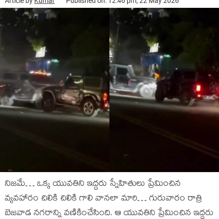
Article by
Kumar
Published on: 12:46 pm, 22 May 2026
నిజమే… ఒక్క యువతిని ఇద్దరు స్నేహితులు ప్రేమించిన
వ్యవహారం చిలికి చిలికి గాలి వానలా మారి… గురువారం రాత్రి
బెజవాడ నగరాన్ని వణికించేసింది. ఆ యువతిని ప్రేమించిన ఇద్దరు