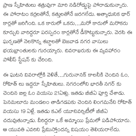
ప్రాణ స్నేహితులు శత్రువుగా మారి నడిరోడ్డుపై పోరాడుకున్నారు.
ఈ పోరాటం కర్రలతోనే, కత్తులతోనే జరగలేదు. అత్యాధునిక థార్
కార్లతో జరిగింది. ఒక కారులో ఒకరు…మరో కారులో మరొకరు
కూర్చుని వారిద్దరూ పరస్పరం కార్లతోనే డీకొట్టుకున్నారు. వెరసి ఈ
ఘర్షణతో నెలకొన్న శబ్ధాలతో బెజవాడ నగర వాసులు
భయభ్రాంతులకు గురయ్యారు. చివరాఖరుకు ఈ వ్యవహారం
పోలీస్ స్టేషన్ కు చేరింది.
ఈ ఘటన వివరాల్లోకి వెళితే…గురునానక్ కాలనీకి చెందిన ఓం,
రోహిత్ లు ఇద్దరూ స్నేహితులు. నగరంలోని భారతీ నగర్ కు
చెందిన బిల్ల ఓం వయసు 21ఏళ్లు. ఇతడు బీబీఏ పూర్తి చేశాడు.
పెనమలూరు మండలం తాడిగడపకు చెందిన లింగమనేని రోహిత్
వయసు 19 ఏళ్లే. ఇతడు కఎల్ యూనివర్సిటీలో బీబీఏ
చదువుతున్నాడు. వీరిద్దరూ ఒకే అమ్మాయి ప్రేమలో పడిపోయారు.
ఆ యువతి ఎవరిని ప్రేమిస్తోందన్న విషయం తెలియరాలేదు.