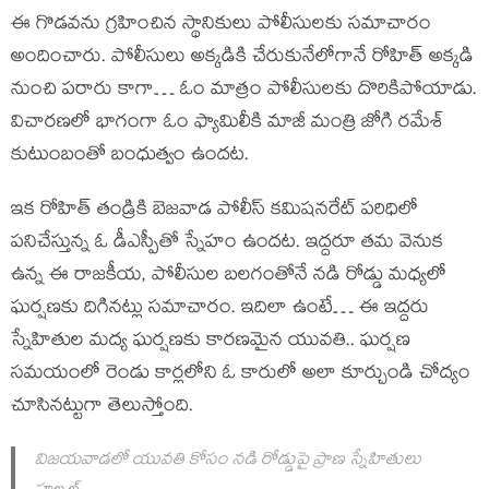
ఈ గొడవను గ్రహించిన స్థానికులు పోలీసులకు సమాచారం
అందించారు. పోలీసులు అక్కడికి చేరుకునేలోగానే రోహిత్ అక్కడి
నుంచి పరారు కాగా… ఓం మాత్రం పోలీసులకు దొరికిపోయాడు.
విచారణలో భాగంగా ఓం ఫ్యామిలీకి మాజీ మంత్రి జోగి రమేశ్
కుటుంబంతో బంధుత్వం ఉందట.
ఇక రోహిత్ తండ్రికి బెజవాడ పోలీస్ కమిషనరేట్ పరిధిలో
పనిచేస్తున్న ఓ డీఎస్పీతో స్నేహం ఉందట. ఇద్దరూ తమ వెనుక
ఉన్న ఈ రాజకీయ, పోలీసుల బలగంతోనే నడి రోడ్డు మధ్యలో
ఘర్షణకు దిగినట్లు సమాచారం. ఇదిలా ఉంటే… ఈ ఇద్దరు
స్నేహితుల మద్య ఘర్షణకు కారణమైన యువతి.. ఘర్షణ
సమయంలో రెండు కార్లలోని ఓ కారులో అలా కూర్చుండి చోద్యం
చూసినట్టుగా తెలుస్తోంది.
విజయవాడలో యువతి కోసం నడి రోడ్డుపై ప్రాణ స్నేహితులు