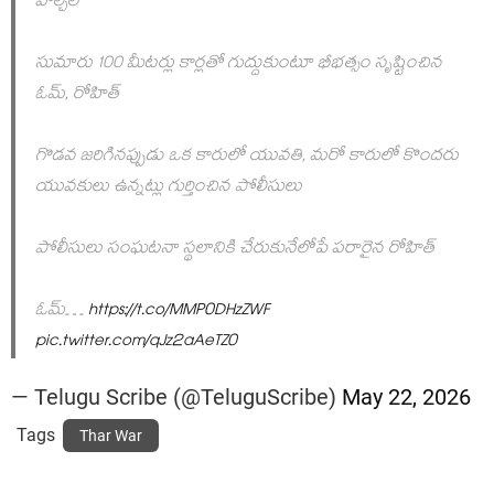
హల్చల్
సుమారు 100 మీటర్లు కార్లతో గుద్దుకుంటూ భీభత్సం సృష్టించిన
ఓమ్, రోహిత్
గొడవ జరిగినప్పుడు ఒక కారులో యువతి, మరో కారులో కొందరు
యువకులు ఉన్నట్లు గుర్తించిన పోలీసులు
పోలీసులు సంఘటనా స్థలానికి చేరుకునేలోపే పరారైన రోహిత్
ఓమ్…
https://t.co/MMP0DHzZWF
pic.twitter.com/qJz2aAeTZ0
— Telugu Scribe (@TeluguScribe)
May 22, 2026
Tags
Thar War