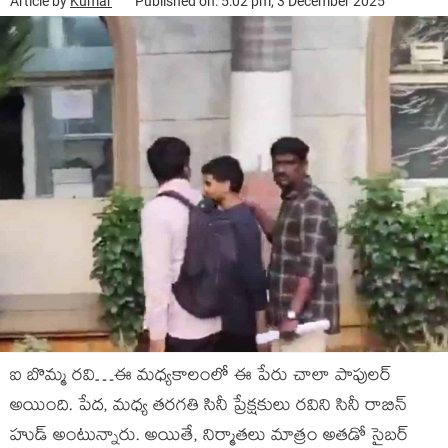
Article by
Kumar
Published on: 5:02 pm, 3 December 2025
ఐ బొమ్మ రవి…ఈ మధ్యకాలంలో ఈ పేరు చాలా పాపులర్
అయింది. పేద, మధ్య తరగతి సినీ ప్రేక్షకులు రవిని సినీ రాబిన్
హుడ్ అంటున్నారు. అయితే, నిర్మాతలు మాత్రం అతడో సైబర్