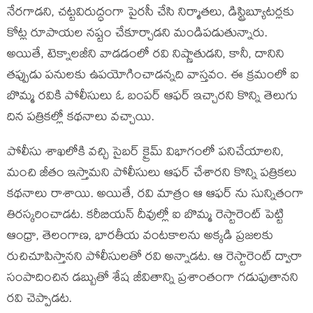
నేరగాడని, చట్టవిరుద్ధంగా పైరసీ చేసి నిర్మాతలు, డిస్ట్రిబ్యూటర్లకు
కోట్ల రూపాయల నష్టం చేకూర్చాడని మండిపడుతున్నారు.
అయితే, టెక్నాలజీని వాడడంలో రవి నిష్ణాతుడని, కానీ, దానిని
తప్పుడు పనులకు ఉపయోగించాడన్నది వాస్తవం. ఈ క్రమంలో ఐ
బొమ్మ రవికి పోలీసులు ఓ బంపర్ ఆఫర్ ఇచ్చారని కొన్ని తెలుగు
దిన పత్రికల్లో కథనాలు వచ్చాయి.
పోలీసు శాఖలోకి వచ్చి సైబర్ క్రైమ్ విభాగంలో పనిచేయాలని,
మంచి జీతం ఇస్తామని పోలీసులు ఆఫర్ చేశారని కొన్ని పత్రికలు
కథనాలు రాశాయి. అయితే, రవి మాత్రం ఆ ఆఫర్ ను సున్నితంగా
తిరస్కరించాడట. కరీబియన్ దీవుల్లో ఐ బొమ్మ రెస్టారెంట్ పెట్టి
ఆంధ్రా, తెలంగాణ, భారతీయ వంటకాలను అక్కడి ప్రజలకు
రుచిచూపిస్తానని పోలీసులతో రవి అన్నాడట. ఆ రెస్టారెంట్ ద్వారా
సంపాదించిన డబ్బుతో శేష జీవితాన్ని ప్రశాంతంగా గడుపుతానని
రవి చెప్పాడట.