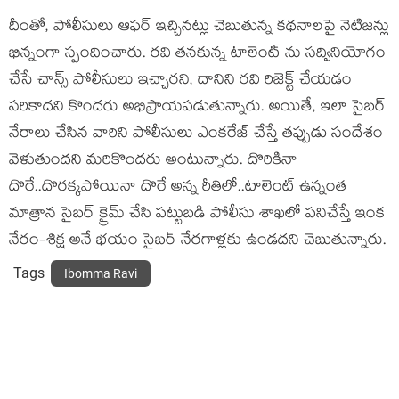
దీంతో, పోలీసులు ఆఫర్ ఇచ్చినట్లు చెబుతున్న కథనాలపై నెటిజన్లు
భిన్నంగా స్పందించారు. రవి తనకున్న టాలెంట్ ను సద్వినియోగం
చేసే చాన్స్ పోలీసులు ఇచ్చారని, దానిని రవి రిజెక్ట్ చేయడం
సరికాదని కొందరు అభిప్రాయపడుతున్నారు. అయితే, ఇలా సైబర్
నేరాలు చేసిన వారిని పోలీసులు ఎంకరేజ్ చేస్తే తప్పుడు సందేశం
వెళుతుందని మరికొందరు అంటున్నారు. దొరికినా
దొరే..దొరక్కపోయినా దొరే అన్న రీతిలో..టాలెంట్ ఉన్నంత
మాత్రాన సైబర్ క్రైమ్ చేసి పట్టుబడి పోలీసు శాఖలో పనిచేస్తే ఇంక
నేరం-శిక్ష అనే భయం సైబర్ నేరగాళ్లకు ఉండదని చెబుతున్నారు.
Tags
Ibomma Ravi