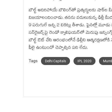
బౌల్ట్ అదిరిపోయే బౌలింగ్‌తో ప్రత్యర్థులకు షాక్‌ల
విజయాలందించాడు. తనను వదులుకున్న ఢిల్లీ మీద
9 పరుగులే ఇచ్చి 2 వికెట్లు తీశాడు. ఫైనల్లో మూడు వ
సన్‌రైజర్స్‌పై రెండో క్వాలిఫయర్‌లో మెరుపు ఇన్నింగ
బౌల్ట్ ఔట్ చేసి ఆరంభంలోనే ఢిల్లీని ఆత్మరక్షణలోక
ఫీలై ఉంటుందో చెప్పాల్సిన పని లేదు.
Tags
Delhi Capitals
IPL 2020
Mumba