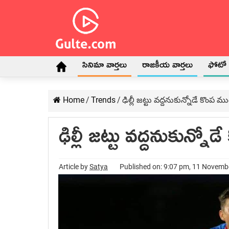
సినిమా వార్తలు
రాజకీయ వార్తలు
ఫోటో గ
Home
/
Trends
/
ఢిల్లీ జట్టు వద్దనుకున్నోడే కొంప 
ఢిల్లీ జట్టు వద్దనుకున్
Article by
Satya
Published on: 9:07 pm, 11 Novemb