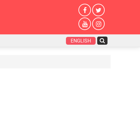
ENGLISH