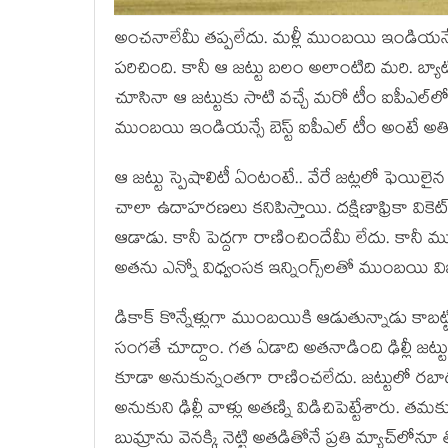
అంచనాలేమీ తప్పలేదు. మళ్లీ ముంబయి ఇండియన్సే
పరిచింది. కానీ ఆ జట్టు బలం అలాంటిది మరి. బ్యాటింగ
చూసినా ఆ జట్టుకు సాటి వచ్చే మరో టీం ఐపీఎల్‌లో 
ముంబయి ఇండియన్సే బెస్ట్ ఐపీఎల్ టీం అంటే అతి
ఆ జట్టు స్పెషాలిటీ ఏంటంటే.. వేరే జట్లలో ఫెయిల
చాలా ఉదాహరణలు కనిపిస్తాయి. దక్షిణాఫ్రికా వికెట్ క
ఆడాడు. కానీ పెద్దగా రాణించిందేమీ లేదు. కానీ మ
అతను ఎన్నో విధ్వంసక ఇన్నింగ్స్‌లతో ముంబయి వ
డికాక్ కొన్నేళ్లుగా ముంబయికి ఆడుతున్నాడు కాబట్టి
సంగతే చూద్దాం. గత ఏడాది అతనాడింది ఢిల్లీ జట్టు
కూడా అనుకున్నంతగా రాణించలేదు. జట్టులో రబాడ ల
అనుకుని ఢిల్లీ వాళ్లు అతణ్ని విడిచిపెట్టేశారు
బుమ్రాను వెనక్కి నెట్టి అతడితోనే ప్రతి మ్యాచ్‌లోన