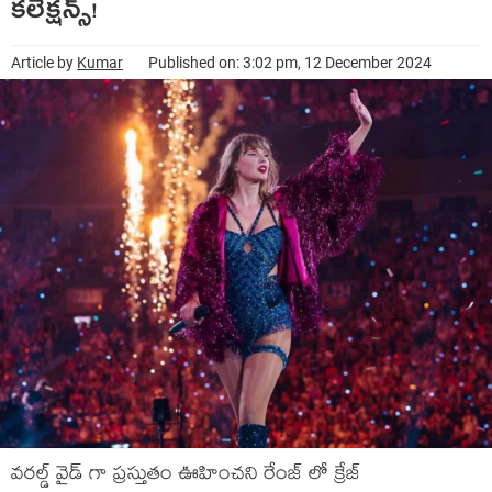
కలెక్షన్స్!
Article by
Kumar
Published on: 3:02 pm, 12 December 2024
వరల్డ్ వైడ్ గా ప్రస్తుతం ఊహించని రేంజ్ లో క్రేజ్