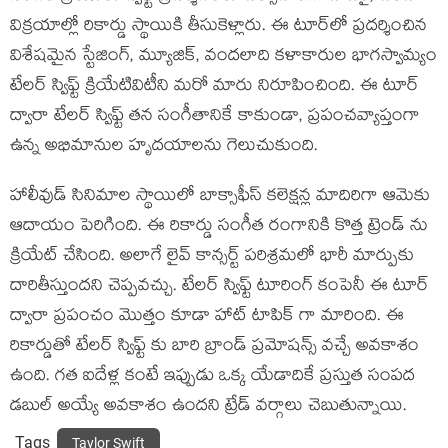
విక్రయాల్లో రికార్డు స్థాయికి తీసుకెళ్లారు. ఈ టూర్‌లో ప్రదర్శించిన
విశేషమైన స్టేజింగ్, మ్యూజిక్, వందలాది కళాకారుల భాగస్వామ్యం
టేలర్ స్విఫ్ట్ క్రియేటివిటీని మరో మారు నిరూపించింది. ఈ టూర్
ద్వారా టేలర్ స్విఫ్ట్ తన సంగీతానికే కాకుండా, ప్రపంచవ్యాప్తంగా
ఉన్న అభిమానుల హృదయాలను గెలుచుకుంది.
హాలీవుడ్ సినిమాల స్థాయిలో బాక్సాఫీస్ కలెక్షన్ల మాదిరిగా ఆమెకు
ఆదాయం పెరిగింది. ఈ రికార్డు సంగీత రంగానికి కొత్త ట్రెండ్ ను
క్రియేట్ చేసింది. అలాగే లైవ్ కాన్సర్ట్ పరిశ్రమలో భారీ మార్పుకు
దారితీస్తుందని చెప్పవచ్చు. టేలర్ స్విఫ్ట్ టూరింగ్ కంపెనీ ఈ టూర్
ద్వారా ప్రపంచం మొత్తం కూడా హాట్ టాపిక్ గా మారింది. ఈ
రికార్డుతో టేలర్ స్విఫ్ట్ కు బారి బ్రాండ్ ప్రమోషన్స్ వచ్చే అవకాశం
ఉంది. గత ఐదేళ్ల కంటే ఇప్పుడు ఒక్క యేడాదికే ప్రస్తుత సంపద
డబుల్ అయ్యే అవకాశం ఉందని ట్రేడ్ వర్గాలు చెబుతున్నాయి.
Tags
Taylor Swift