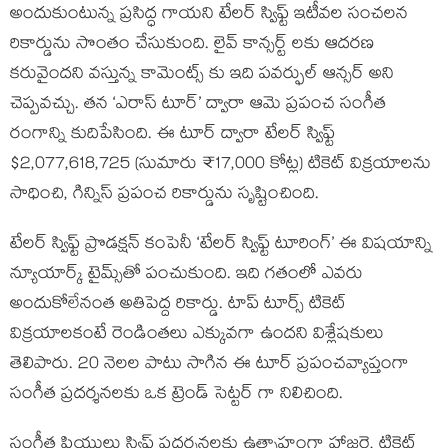
అందుకుంటున్న ప్రసిద్ధ గాయని టేలర్ స్విఫ్ట్ ఇటీవల సంచలన
రికార్డును సొంతం చేసుకుంది. లైవ్ కాన్సర్ట్ లకు ఆదరణ
కరువైందని వస్తున్న కామెంట్స్ కు ఇది పవర్ఫుల్ ఆన్సర్ అని
చెప్పవచ్చు. తన ‘ఎరాస్ టూర్’ ద్వారా ఆమె ప్రపంచ సంగీత
రంగాన్ని కుదిపేసింది. ఈ టూర్ ద్వారా టేలర్ స్విఫ్ట్
$2,077,618,725 (సుమారు ₹17,000 కోట్ల) టికెట్ విక్రయాలను
సాధించి, గిన్నిస్ ప్రపంచ రికార్డును సృష్టించింది.
టేలర్ స్విఫ్ట్ ప్రొడక్షన్ కంపెనీ ‘టేలర్ స్విఫ్ట్ టూరింగ్’ ఈ విషయాన్ని
న్యూయార్క్ టైమ్స్‌తో పంచుకుంది. ఇది గతంలో ఎవరు
అందుకోలేనంత అతిపెద్ద రికార్డు. టాప్ టూర్స్ టికెట్
విక్రయాలకంటే రెండింతలు ఎక్కువగా ఉందని విశ్లేషకులు
తెలిపారు. 20 నెలల పాటు సాగిన ఈ టూర్ ప్రపంచవ్యాప్తంగా
సంగీత ప్రదర్శనలకు ఒక ట్రెండ్ సెట్టర్ గా నిలిచింది.
సంగీత ప్రియులు స్విఫ్ట్ ప్రదర్శనలకు ఉత్సాహంగా హాజరై, టికెట్