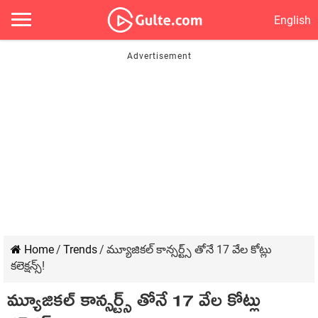
English
Home
/
Trends
/
మ్యూజికల్ కాన్సర్ట్స్ తోనే 17 వేల కోట్లు
కలెక్షన్స్!
మ్యూజికల్ కాన్సర్ట్స్ తోనే 17 వేల కోట్లు