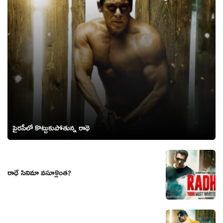
పైరసీలో కొట్టుకుపోతున్న రాధె
రాధే సినిమా వసూళ్లెంత?