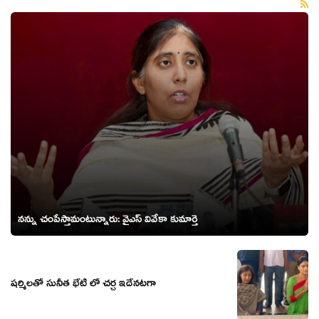
న‌న్ను చంపేస్తామంటున్నారు: వైఎస్ వివేకా కుమార్తె
ష‌ర్మిల‌తో సునీత భేటీ లో చర్చ ఇదేనటగా