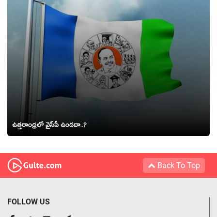
ఉత్త‌రాంధ్ర‌లో వైసీపీ ఉండ‌దా..?
Back To Top
FOLLOW US