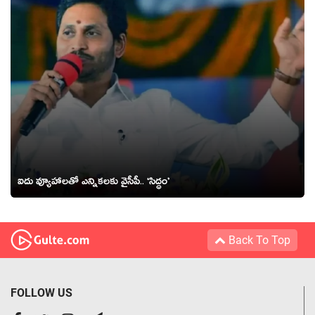
ఐదు వ్యూహాల‌తో ఎన్నిక‌ల‌కు వైసీపీ.. ‘సిద్ధం’
Back To Top
FOLLOW US