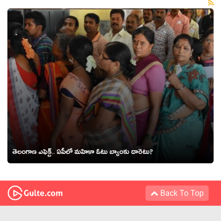
తెలంగాణ ఎఫెక్ట్‌.. ఏపీలో మ‌హిళా ఓటు బ్యాంకు దారెటు?
Back To Top